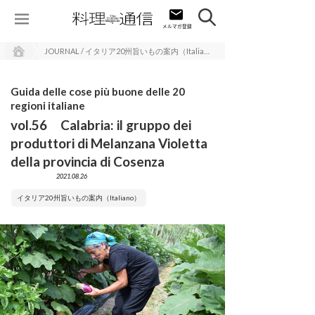
JOURNAL / イタリア20州旨いもの案内（Italiano）
Guida delle cose più buone delle 20
regioni italiane
vol.56 Calabria: il gruppo dei
produttori di Melanzana Violetta
della provincia di Cosenza
2021.08.26
イタリア20州旨いもの案内（Italiano）