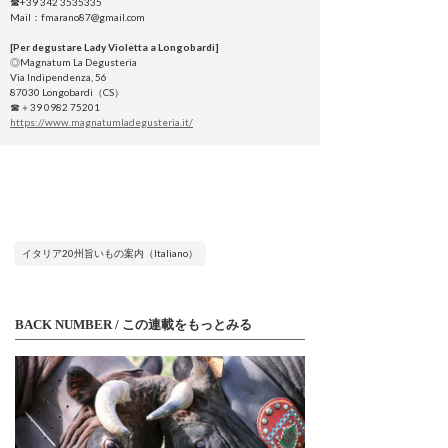
☎+39 342 3535335
Mail：fmarano87@gmail.com
[Per degustare Lady Violetta a Longobardi]
◎Magnatum La Degusteria
Via Indipendenza, 56
87030 Longobardi（CS）
☎＋39 0982 75201
https://www.magnatumladegusteria.it/
イタリア20州旨いもの案内（Italiano）
BACK NUMBER / この連載をもっとみる