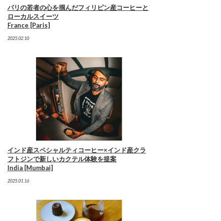
パリの若者の心を掴んだフィリピン産コーヒーと
ローカルスイーツ
France [Paris]
2025.02.10
インド産スペシャルティコーヒー×インド産クラ
フトジンで新しいカクテル体験を提案
India [Mumbai]
2025.01.16