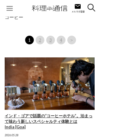
コーヒー
1
2
3
4
＞
インド・ゴアで話題の“コーヒーホテル”。泊まっ
て味わう新しいスペシャルティ体験とは
India [Goa]
2026.05.28