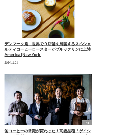
デンマーク発 世界で９店舗を展開するスペシャ
ルティコーヒーロースターがブルックリンに上陸
America [New York]
2024.11.21
PR
缶コーヒーの常識が変わった！高級品種「ゲイシ