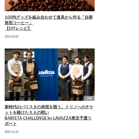
100均グッズを組み合わせて道具から作る「自家
焙煎コーヒー」
【DIYレシピ】
2026.03.02
PR
新時代のバリスタの表現を競う。トリノへのチケ
ットを賭けた５人の戦い
BARISTA CHALLENGE by LAVAZZA東京予選リ
ポート
2025.12.26