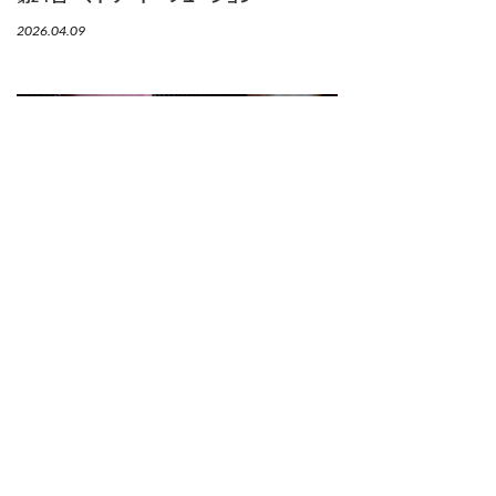
2026.04.09
【連載】「韓国の発酵技×日本の旬」が光るガス
トロノミックなキムチ
第３回 京都「INA KIMUCHI（イナ キム
チ）」
2026.04.06