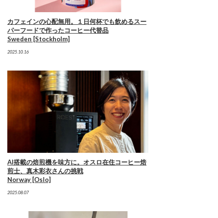
カフェインの心配無用。１日何杯でも飲めるスー
パーフードで作ったコーヒー代替品
Sweden [Stockholm]
2025.10.16
AI搭載の焙煎機を味方に。オスロ在住コーヒー焙
煎士、真木彩衣さんの挑戦
Norway [Oslo]
2025.08.07