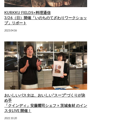
KURKKU FIELDS×料理通信
3/26（日）開催「いのちのてざわりワークショッ
プ」リポート
2023.04.06
おいしいパスタは、おいしい“スープ”づくりが決
め手
「クインディ」安藤耀司シェフ × 茨城食材 のイン
スタLIVE 開催！
2022.10.20