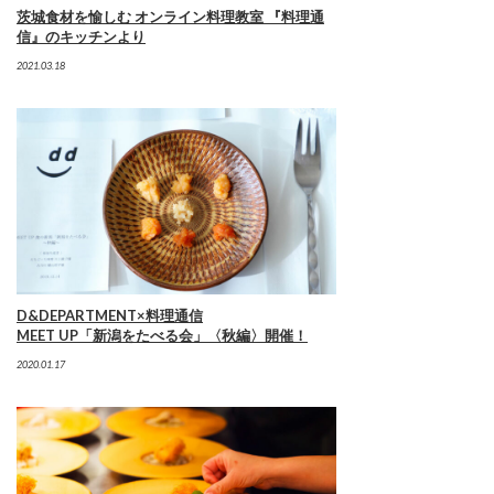
茨城食材を愉しむ オンライン料理教室 『料理通
信』のキッチンより
2021.03.18
D&DEPARTMENT×料理通信
MEET UP「新潟をたべる会」〈秋編〉開催！
2020.01.17