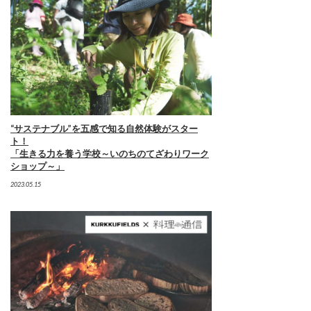
“サステナブル”を五感で知る自然体験がスター
ト！
「生きる力を養う学校～いのちのてざわりワーク
ショップ～」
2023.05.15