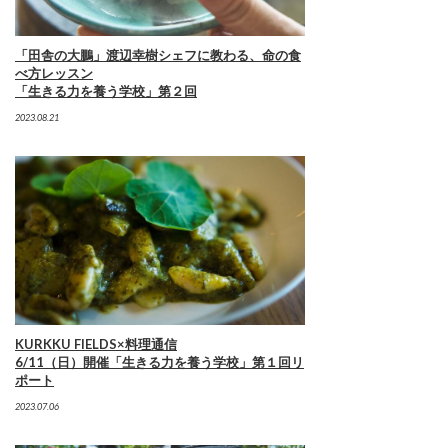
「田舎の大鵬」渡辺幸樹シェフに教わる、命の食
べ方レッスン
「生きる力を養う学校」第２回
2023.08.21
KURKKU FIELDS×料理通信
6/11（日）開催「生きる力を養う学校」第１回リ
ポート
2023.07.06