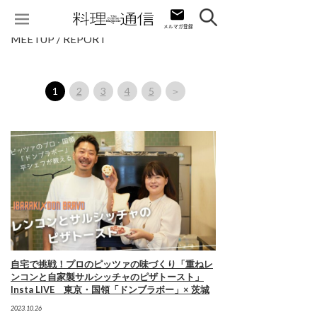
MEETUP / REPORT
1
2
3
4
5
＞
自宅で挑戦！プロのピッツァの味づくり「重ねレ
ンコンと自家製サルシッチャのピザトースト」
Insta LIVE 東京・国領「ドンブラボー」× 茨城
2023.10.26