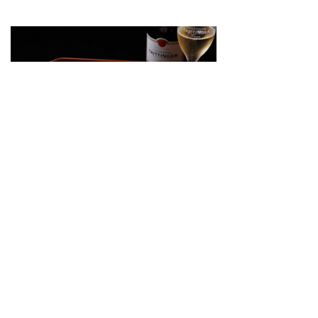
老舗の邂逅 テタンジェ×「京料理 木乃婦」が
照らし出す
シャンパーニュと京料理の未来
2018.12.27