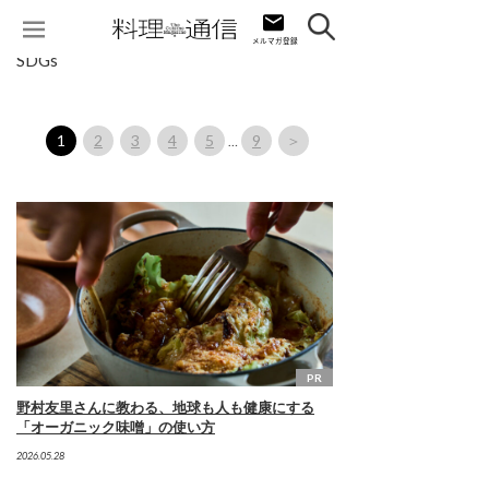
SDGs
1
2
3
4
5
9
＞
…
PR
野村友里さんに教わる、地球も人も健康にする
「オーガニック味噌」の使い方
2026.05.28