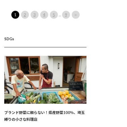
1
2
3
4
5
9
＞
…
SDGs
ブランド野菜に頼らない！県産野菜100％、埼玉
縛りの小さな料理店