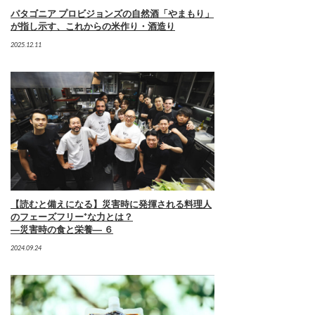
パタゴニア プロビジョンズの自然酒「やまもり」
が指し示す、これからの米作り・酒造り
2025.12.11
【読むと備えになる】災害時に発揮される料理人
のフェーズフリー*な力とは？
―災害時の食と栄養― ６
2024.09.24