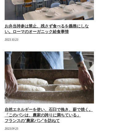
お弁当持参は禁止、残さず食べるを義務にしな
い。ローマのオーガニック給食事情
2023.10.23
自然エネルギーを使い、石臼で挽き、薪で焼く。
「このパンは、農家の誇りに満ちている」
フランスの“農家パン”を訪ねて
2023.09.25