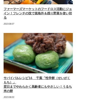
ファーマーズマーケットのフードロス活動にジョ
イン！フレンチの技で規格外＆残り野菜を使い切
る
2023.08.07
サバイバルレシピ16 千葉「性学餅（せいがく
もち）」
翌日までやわらかく高齢者にもやさしい！うるち
米の餅
2023.08.03