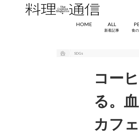
HOME
ALL
P
新着記事
食の
SDGs
コー
る。血
カフェ