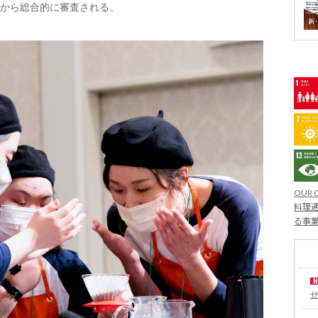
から総合的に審査される。
OUR 
料理通
る事