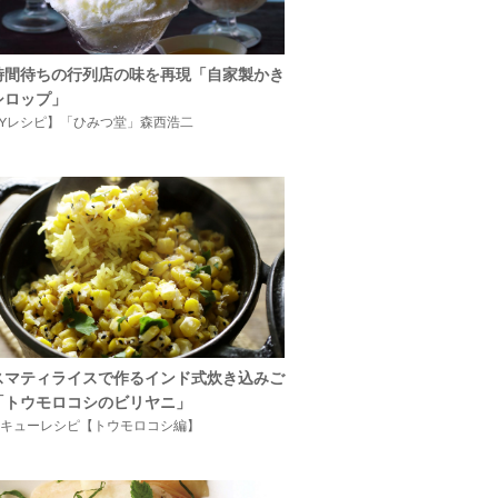
時間待ちの行列店の味を再現「自家製かき
シロップ」
IYレシピ】「ひみつ堂」森西浩二
スマティライスで作るインド式炊き込みご
「トウモロコシのビリヤニ」
キューレシピ【トウモロコシ編】