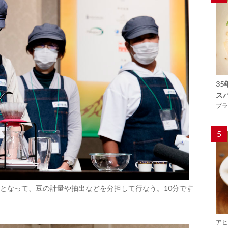
3
ス
プラ
5
となって、豆の計量や抽出などを分担して行なう。10分です
アヒ