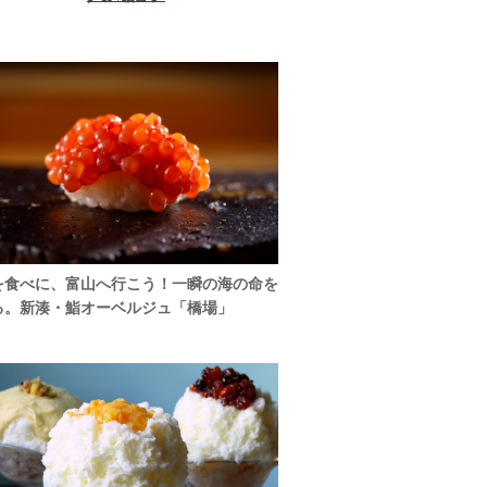
を食べに、富山へ行こう！一瞬の海の命を
る。新湊・鮨オーベルジュ「橋場」