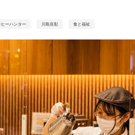
ーヒーハンター
川島良彰
食と福祉