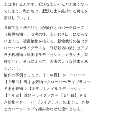
土は痩せるんです。肥沃な土がどんどん薄くなっ
てしまう。私たちは、肥沃な土を維持する農法を
実践しています」
具体的な手法のひとつが輪作とカバークロップ
（被覆植物）。収穫の後、土がむき出しにならな
いように、被覆植物を植える。穀物栽培の後はク
ローバーやライグラスを、豆類栽培の後にはアブ
ラナ科植物（緑肥用ラディッシュ、カラシナ、菜
種など）。それによって、図表のような効果があ
るという。
輪作の事例としては、【１年目】 クローバー⇒
【２年目】 春まき穀物⇒クローバー/ライグラス⇒
冬まき穀物⇒ 【３年目】オイルラディッシュ⇒
【４年目】 豆類⇒ライグラス⇒ 【５年目】 春ま
き穀物⇒クローバー/ライグラス、のように、作物
とカバークロップを組み合わせた流れとなる。
＜カバークロップ（被覆作物）の役割＞