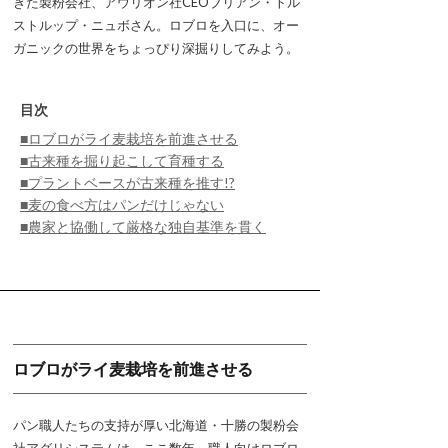
きた製粉会社、アウリオン社CEOブリアン・トル
ストルップ・ニュボさん。ロブロを入口に、オー
ガニックの世界をちょっぴり深掘りしてみよう。
目次
■ロブロがライ麦栽培を前進させる
■古来種を掘り起こして育種する
■プラントベースが古来種を推す!?
■麦の食べ方はパンだけじゃない
■農家と協働して厳格な独自基準を貫く
ロブロがライ麦栽培を前進させる
パン職人たちの支持が厚い北海道・十勝の製粉会