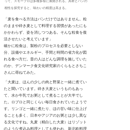
って、スモーブロは多種多様に展開される。具材とパンの
相性を探究すると、味わいの精度は高まる。
「麦を食べる方法はパンだけではありません。粒
のままや砕き麦として料理する習慣があったにも
かかわらず、姿を消しつつある。そんな粒食を復
活させたいと考えています」
確かに粒食は、製粉のプロセスを必要としない
分、設備やエネルギー、手間と時間の省力化が図
れる食べ方だ。昔の人はどんな調理を施していた
のか、デンマーク食文化研究家のくらもとさちこ
さんに尋ねてみた。
「大麦は、ほんの少しの肉と野菜と一緒に煮てい
たと聞いています。砕き大麦というものもあっ
て、水か牛乳でお粥として煮ることが大半でし
た。ロブロと同じくらい毎日食されていたようで
す。リンゴと一緒に煮たり、ほの甘い味に仕上げ
ることも多く、日本やアジアのお粥とは少し異な
る文化ですね。丸麦（精白した大麦）はリゾット
のような煮込み料理としても使われ、新北欧料理