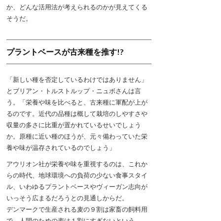
か、どんな活用法が考えられるのかが見えてくる
そうだ。
プラントベースが古来種を推す!?
「新しい種を否定しているわけではありません」
とブリアン・トルストルップ・ニュボさんは言
う。「栄養や味を比べると、古来種に軍配が上が
るのです。近代の品種は概して栽培のしやすさや
収量の多さに比重が置かれているせいでしょう
か。原種に近い種のほうが、元々備わっていた栄
養や味が温存されているのでしょう」
アウリオン社が栄養や味を重視するのは、これか
らの時代、地球環境への負荷の少ない食事スタイ
ル、いわゆるプラントベースやヴィーガン志向が
いっそう広まるだろうとの見通しからだ。
デンマークで生産される麦の９割は家畜の飼料用
で、人間のための麦は１割にすぎないという。