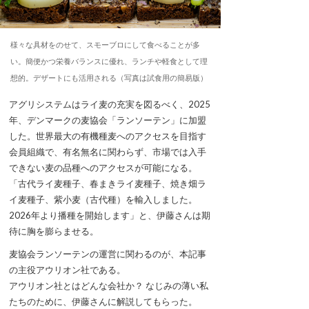
様々な具材をのせて、スモーブロにして食べることが多
い。簡便かつ栄養バランスに優れ、ランチや軽食として理
想的。デザートにも活用される（写真は試食用の簡易版）
アグリシステムはライ麦の充実を図るべく、2025
年、デンマークの麦協会「ランソーテン」に加盟
した。世界最大の有機種麦へのアクセスを目指す
会員組織で、有名無名に関わらず、市場では入手
できない麦の品種へのアクセスが可能になる。
「古代ライ麦種子、春まきライ麦種子、焼き畑ラ
イ麦種子、紫小麦（古代種）を輸入しました。
2026年より播種を開始します」と、伊藤さんは期
待に胸を膨らませる。
麦協会ランソーテンの運営に関わるのが、本記事
の主役アウリオン社である。
アウリオン社とはどんな会社か？ なじみの薄い私
たちのために、伊藤さんに解説してもらった。