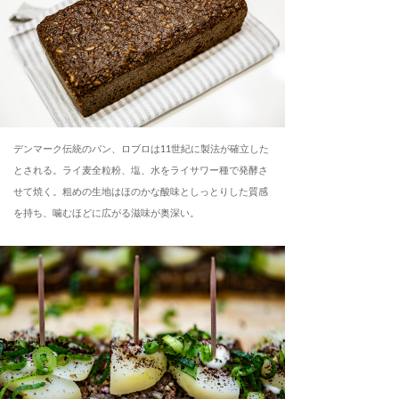
デンマーク伝統のパン、ロブロは11世紀に製法が確立した
とされる。ライ麦全粒粉、塩、水をライサワー種で発酵さ
せて焼く。粗めの生地はほのかな酸味としっとりした質感
を持ち、噛むほどに広がる滋味が奥深い。