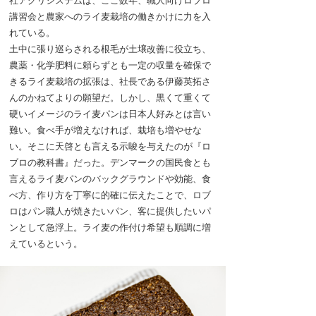
社アグリシステムは、ここ数年、職人向けロブロ
講習会と農家へのライ麦栽培の働きかけに力を入
れている。
土中に張り巡らされる根毛が土壌改善に役立ち、
農薬・化学肥料に頼らずとも一定の収量を確保で
きるライ麦栽培の拡張は、社長である伊藤英拓さ
んのかねてよりの願望だ。しかし、黒くて重くて
硬いイメージのライ麦パンは日本人好みとは言い
難い。食べ手が増えなければ、栽培も増やせな
い。そこに天啓とも言える示唆を与えたのが『ロ
ブロの教科書』だった。デンマークの国民食とも
言えるライ麦パンのバックグラウンドや効能、食
べ方、作り方を丁寧に的確に伝えたことで、ロブ
ロはパン職人が焼きたいパン、客に提供したいパ
ンとして急浮上。ライ麦の作付け希望も順調に増
えているという。