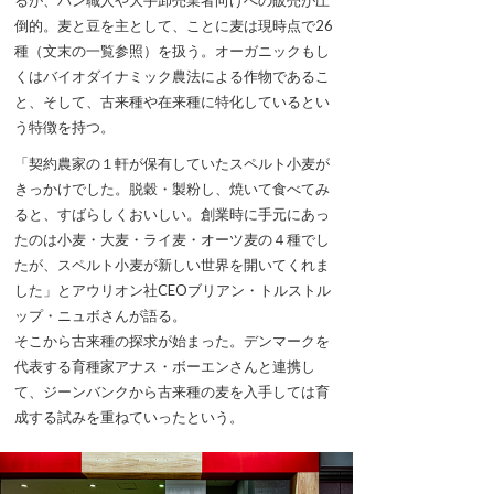
倒的。麦と豆を主として、ことに麦は現時点で26
種（文末の一覧参照）を扱う。オーガニックもし
くはバイオダイナミック農法による作物であるこ
と、そして、古来種や在来種に特化しているとい
う特徴を持つ。
「契約農家の１軒が保有していたスペルト小麦が
きっかけでした。脱穀・製粉し、焼いて食べてみ
ると、すばらしくおいしい。創業時に手元にあっ
たのは小麦・大麦・ライ麦・オーツ麦の４種でし
たが、スペルト小麦が新しい世界を開いてくれま
した」とアウリオン社CEOブリアン・トルストル
ップ・ニュボさんが語る。
そこから古来種の探求が始まった。デンマークを
代表する育種家アナス・ボーエンさんと連携し
て、ジーンバンクから古来種の麦を入手しては育
成する試みを重ねていったという。