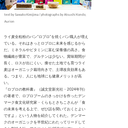
text by Sawako Kimijima / photographs by Atsushi Kondo,
Aurion
ライ麦全粒粉のパン“ロブロ”を焼くパン職人が増え
ている。それはきっとロブロに未来を感じるから
だ。ミネラルやビタミンに富む栄養価の高さ。食
物繊維が豊富で、グルテンは少ない。賞味期間が
長く、ロスが出にくい。痩せた土地でも育つライ
麦はオーガニック栽培向きで、土壌改良効果もあ
る。つまり、人にも地球にも健康メリットが高
い。
『ロブロの教科書』（誠文堂新光社・2024年刊）
の著者で、ロブロブームのきっかけを作ったデン
マーク食文化研究家・くらもとさちこさんが「食
の未来を考える上で、ぜひ話を聞いておくとよい
ですよ」という人物を紹介してくれた。デンマー
クのオーガニックを半世紀にわたってリードして