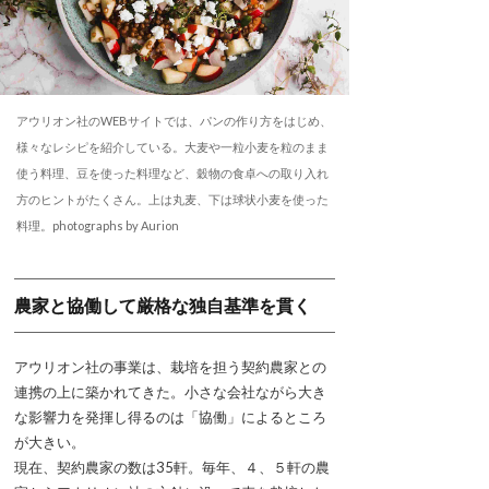
アウリオン社のWEBサイトでは、パンの作り方をはじめ、
様々なレシピを紹介している。大麦や一粒小麦を粒のまま
使う料理、豆を使った料理など、穀物の食卓への取り入れ
方のヒントがたくさん。上は丸麦、下は球状小麦を使った
料理。photographs by Aurion
農家と協働して厳格な独自基準を貫く
アウリオン社の事業は、栽培を担う契約農家との
連携の上に築かれてきた。小さな会社ながら大き
な影響力を発揮し得るのは「協働」によるところ
が大きい。
現在、契約農家の数は35軒。毎年、４、５軒の農