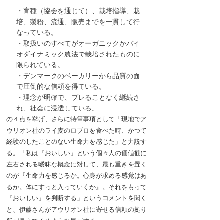
・育種（協会を通じて）、栽培指導、栽
培、製粉、流通、販売までを一貫して行
なっている。
・取扱いのすべてがオーガニックかバイ
オダイナミック農法で栽培されたものに
限られている。
・デンマークのベーカリーから品質の面
で圧倒的な信頼を得ている。
・理念が明確で、ブレることなく継続さ
れ、社会に浸透している。
の４点を挙げ、さらに特筆事項として「現地でア
ウリオン社のライ麦のロブロを食べた時、かつて
経験のしたことのない生命力を感じた」と力説す
る。「私は『おいしい』という個々人の価値観に
左右される曖昧な概念に対して、最も重きを置く
のが『生命力を感じるか。心身が求める感覚はあ
るか。体にすっと入っていくか』。それをもって
『おいしい』を判断する」というコメントを聞く
と、伊藤さんがアウリオン社に寄せる信頼の拠り