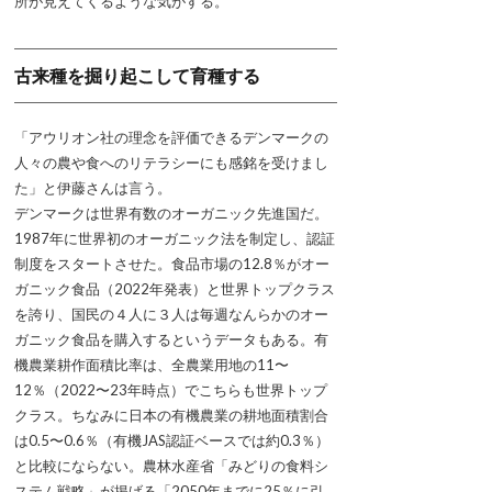
所が見えてくるような気がする。
古来種を掘り起こして育種する
「アウリオン社の理念を評価できるデンマークの
人々の農や食へのリテラシーにも感銘を受けまし
た」と伊藤さんは言う。
デンマークは世界有数のオーガニック先進国だ。
1987年に世界初のオーガニック法を制定し、認証
制度をスタートさせた。食品市場の12.8％がオー
ガニック食品（2022年発表）と世界トップクラス
を誇り、国民の４人に３人は毎週なんらかのオー
ガニック食品を購入するというデータもある。有
機農業耕作面積比率は、全農業用地の11〜
12％（2022〜23年時点）でこちらも世界トップ
クラス。ちなみに日本の有機農業の耕地面積割合
は0.5〜0.6％（有機JAS認証ベースでは約0.3％）
と比較にならない。農林水産省「みどりの食料シ
ステム戦略」が掲げる「2050年までに25％に引