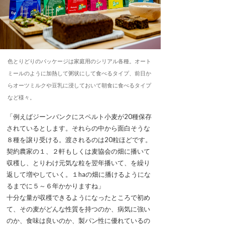
色とりどりのパッケージは家庭用のシリアル各種。オート
ミールのように加熱して粥状にして食べるタイプ、前日か
らオーツミルクや豆乳に浸しておいて朝食に食べるタイプ
など様々。
「例えばジーンバンクにスペルト小麦が20種保存
されているとします。それらの中から面白そうな
８種を譲り受ける。渡されるのは20粒ほどです。
契約農家の１、２軒もしくは麦協会の畑に播いて
収穫し、とりわけ元気な粒を翌年播いて、を繰り
返して増やしていく。１haの畑に播けるようにな
るまでに５～６年かかりますね」
十分な量が収穫できるようになったところで初め
て、その麦がどんな性質を持つのか、病気に強い
のか、食味は良いのか、製パン性に優れているの