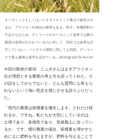
オーガニックもしくはバイオダイナミック農法で栽培され
るが、アウリオン社独自の基準もある。昨今、有機肥料が
不足がちなため、デンマークのオーガニック基準では豚の
糞尿の使用が許されているのに対して、同社では使用を許
可していない。バイオマス肥料に関しても同様。デンマー
クで最も厳格な基準を定めている。photograph by Aurion
今回の取材の冒頭、ニュボさんはまずアウリオン
社が理想とする農業の考え方を語ってくれた。そ
の話をしてからでないと、どんな質問にも答えら
れないという強い意志を感じさせる語りぶりだっ
た。
「現代の農業は収穫量を優先します。どれだけ採
れるか、ですね。私たちが大切にしているのは、
土壌であり、多様性であり、気候風土に合ってい
るか、です。慣行農業の場合、収穫量を増やすた
めに土に肥料を与えますが、肥料を与えることで