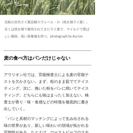
北欧の古代ライ麦品種スヴェーエ・ロ（焼き畑ライ麦）。
古くは焼き畑で栽培されてきたライ麦で、マイルドで香ば
しい風味、高い栄養価を持つ。photograph by Aurion
麦の食べ方はパンだけじゃない
アウリオン社では、官能検査士による麦の官能テ
ストを欠かさない。まず、粒のまま茹でてテイス
ティング。次に、挽いた粉をパンに焼いてテイス
ティング。どちらにも味はまったく加えない。検
査士が香り・味・食感などの特徴を徹底的に書き
出していく。
「パンと具材のマッチングによって生み出される
味の世界があり、新しい味わいの領域が拓かれる
可能性がある。たとえば、ローストビーフのスモ