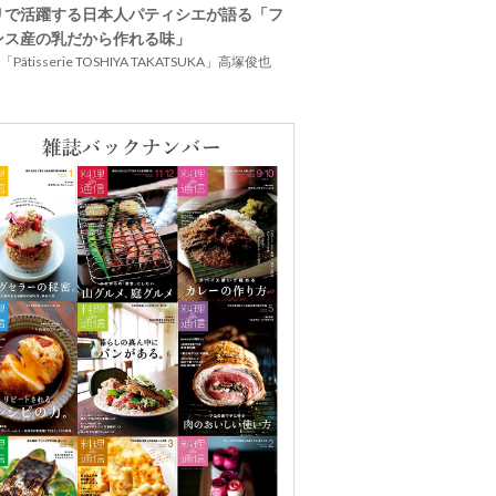
リで活躍する日本人パティシエが語る「フ
ンス産の乳だから作れる味」
Pâtisserie TOSHIYA TAKATSUKA」高塚俊也