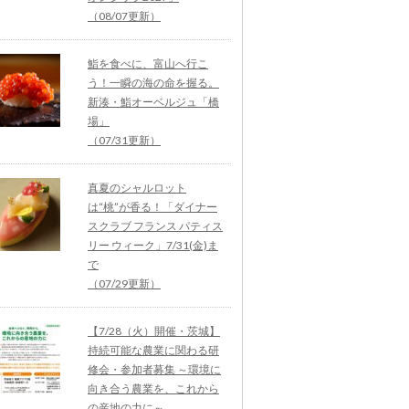
（08/07更新）
鮨を食べに、富山へ行こ
う！一瞬の海の命を握る。
新湊・鮨オーベルジュ「橋
場」
（07/31更新）
真夏のシャルロット
は“桃”が香る！「ダイナー
スクラブ フランス パティス
リー ウィーク」7/31(金)ま
で
（07/29更新）
【7/28（火）開催・茨城】
持続可能な農業に関わる研
修会・参加者募集 ～環境に
向き合う農業を、これから
の産地の力に～