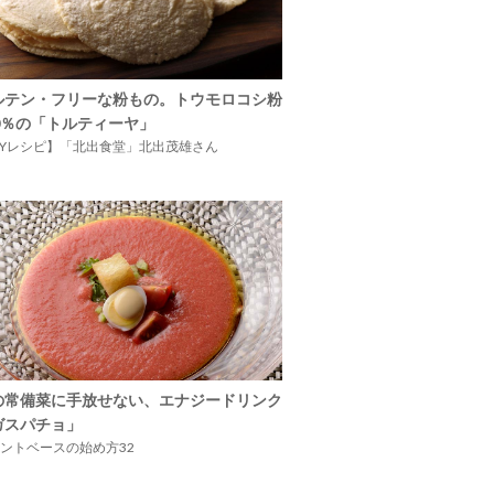
ルテン・フリーな粉もの。トウモロコシ粉
00％の「トルティーヤ」
IYレシピ】「北出食堂」北出茂雄さん
の常備菜に手放せない、エナジードリンク
ガスパチョ」
ントベースの始め方32