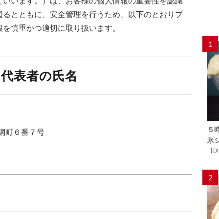
といいます。）は、お客様の個人情報の重要性を認識
図るとともに、安全管理を行うため、以下のとおりプ
報を慎重かつ適切に取り扱います。
1
・代表者の氏名
５
小網町６番７号
氷
【D
2
的