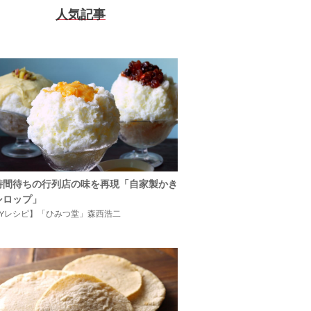
人気記事
時間待ちの行列店の味を再現「自家製かき
シロップ」
IYレシピ】「ひみつ堂」森西浩二