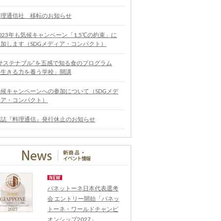
料理通信社 移転のお知らせ
023年も気候キャンペーン「1.5℃の約束」に
参加します（SDGメディア・コンパクト）
“サステナブル”を五感で知る食のプログラム
「生きる力を養う学校」開講
気候キャンペーンへの参加について（SDGメデ
ィア・コンパクト）
雑誌『料理通信』発行休止のお知らせ
パネットーネ日本代表選考
会 エントリー開始「パネッ
トーネ・ワールドチャンピ
オンシップ2027」