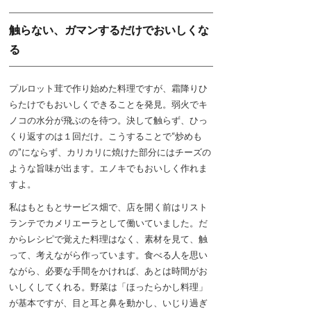
触らない、ガマンするだけでおいしくな
る
プルロット茸で作り始めた料理ですが、霜降りひ
らたけでもおいしくできることを発見。弱火でキ
ノコの水分が飛ぶのを待つ。決して触らず、ひっ
くり返すのは１回だけ。こうすることで“炒めも
の”にならず、カリカリに焼けた部分にはチーズの
ような旨味が出ます。エノキでもおいしく作れま
すよ。
私はもともとサービス畑で、店を開く前はリスト
ランテでカメリエーラとして働いていました。だ
からレシピで覚えた料理はなく、素材を見て、触
って、考えながら作っています。食べる人を思い
ながら、必要な手間をかければ、あとは時間がお
いしくしてくれる。野菜は「ほったらかし料理」
が基本ですが、目と耳と鼻を動かし、いじり過ぎ