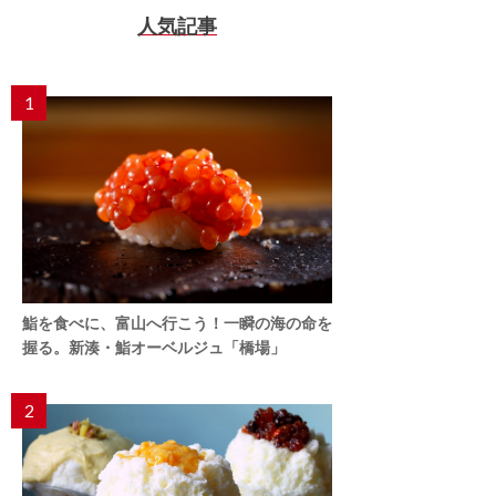
人気記事
1
鮨を食べに、富山へ行こう！一瞬の海の命を
握る。新湊・鮨オーベルジュ「橋場」
2