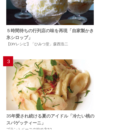
５時間待ちの行列店の味を再現「自家製かき
氷シロップ」
【DIYレシピ】「ひみつ堂」森西浩二
3
35年愛され続ける夏のアイドル「冷たい桃の
スパゲッティーニ」
プラントベースの始め方52