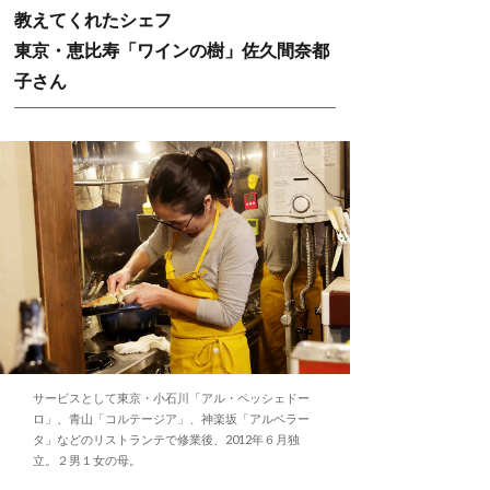
教えてくれたシェフ
東京・恵比寿「ワインの樹」佐久間奈都
子さん
サービスとして東京・小石川「アル・ペッシェドー
ロ」、青山「コルテージア」、神楽坂「アルベラー
タ」などのリストランテで修業後、2012年６月独
立。２男１女の母。