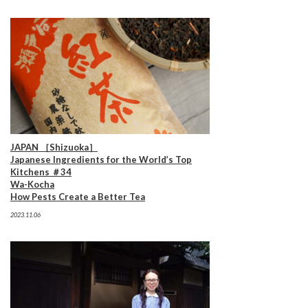
JAPAN ［Shizuoka］
Japanese Ingredients for the World’s Top
Kitchens ＃34
Wa-Kocha
How Pests Create a Better Tea
2023.11.06