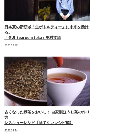
日本茶の新領域「生ボトルティー」に未来を懸け
る。
「冬夏 tearoom toka」奥村文絵
2023.03.27
古くなった緑茶をおいしく 自家製ほうじ茶の作り
方
レスキューレシピ【捨てないレシピ編】
2023.03.16