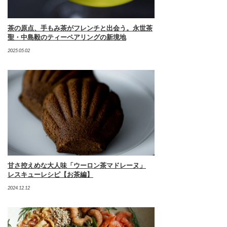
茶の原点、手もみ茶がフレンチと出会う。永世茶
聖・中島毅のティーペアリングの新境地
2025.05.02
甘さ控えめな大人味「ウーロン茶マドレーヌ」
レスキューレシピ【お茶編】
2024.12.12