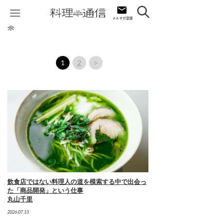
茶
1
2
＞
飲食店ではない料理人の道を模索する中で出会っ
た「商品開発」という仕事
丸山千里
2026.07.13