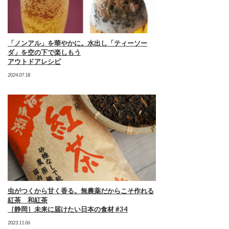
「ノンアル」を華やかに。水出し「ティーソー
ダ」を空の下で楽しもう
アウトドアレシピ
2024.07.18
虫がつくから甘く香る。無農薬だからこそ作れる
紅茶 和紅茶
［静岡］未来に届けたい日本の食材 #34
2023.11.06