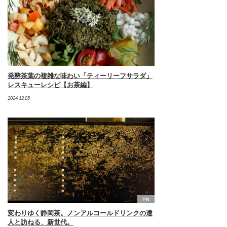
発酵茶葉の複雑な味わい「ティーリーフサラダ」
レスキューレシピ【お茶編】
2024.12.05
PR
変わりゆく静岡茶。ノンアルコールドリンクの達
人と訪ねる、新世代。