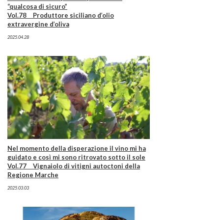
“qualcosa di sicuro”
Vol.78 Produttore siciliano d’olio
extravergine d’oliva
2025.04.28
Nel momento della disperazione il vino mi ha
guidato e così mi sono ritrovato sotto il sole
Vol.77 Vignaiolo di vitigni autoctoni della
Regione Marche
2025.03.03