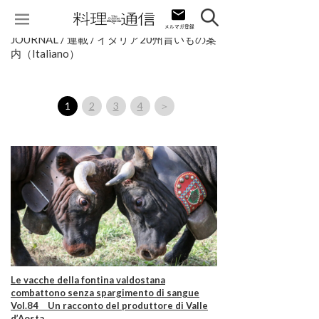
JOURNAL / 連載 / イタリア20州旨いもの案
内（Italiano）
1
2
3
4
＞
Le vacche della fontina valdostana
combattono senza spargimento di sangue
Vol.84 Un racconto del produttore di Valle
d’Aosta