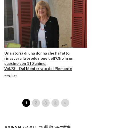
Una storia di una donna che ha fatto
rinascere la produzione dell’Olio in un
paesino con 110 anime.
Vol.73 Dal Monferrato del Piemonte
2024.06.27
1
2
3
4
＞
JOURNAL / イタリア20州旨いもの案内