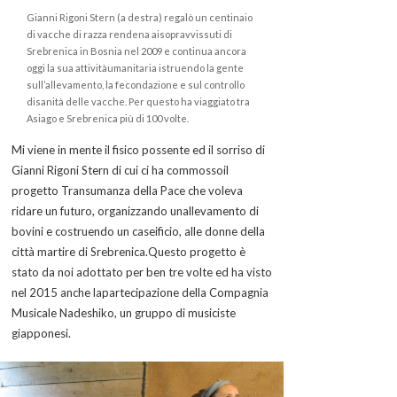
Gianni Rigoni Stern (a destra) regalò un centinaio
di vacche di razza rendena aisopravvissuti di
Srebrenica in Bosnia nel 2009 e continua ancora
oggi la sua attivitàumanitaria istruendo la gente
sull’allevamento, la fecondazione e sul controllo
disanità delle vacche. Per questo ha viaggiato tra
Asiago e Srebrenica più di 100 volte.
Mi viene in mente il fisico possente ed il sorriso di
Gianni Rigoni Stern di cui ci ha commossoil
progetto Transumanza della Pace che voleva
ridare un futuro, organizzando unallevamento di
bovini e costruendo un caseificio, alle donne della
città martire di Srebrenica.Questo progetto è
stato da noi adottato per ben tre volte ed ha visto
nel 2015 anche lapartecipazione della Compagnia
Musicale Nadeshiko, un gruppo di musiciste
giapponesi.