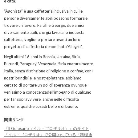
e città.
“Agonista” è una caffetteria inclusiva in cui le
persone diversamente abili possono formarsie
trovare un lavoro. Farah e George, due amici
diversamente abili, che già lavorano inquesta
caffetteria, vogliono portare avanti un loro
progetto di caffetteria denominato“Allegro”.
Negli ultimi 16 anni in Bosnia, Ucraina, Siria,
Burundi, Paraguay, Venezuela, Siria enaturalmente
Italia, senza distinzione di religione o confine, con i
nostri brindisi e le nostrepietanze, abbiamo
cercato di portare un po’ di speranza ovunque
venissimo a conoscenzadell’impegno di qualcuno
per far sopravvivere, anche nelle difficoltà
estreme, qualche cosadi bello e di buono.
関連リンク
『Il Golosario（イル・ゴロザリオ）』のサイト
『イル・ゴロザリオ』で公開されている『料理通