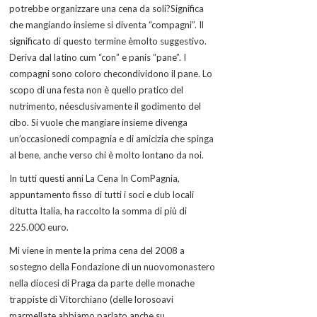
potrebbe organizzare una cena da soli?Significa
che mangiando insieme si diventa “compagni”. Il
significato di questo termine èmolto suggestivo.
Deriva dal latino cum “con” e panis “pane”. I
compagni sono coloro checondividono il pane. Lo
scopo di una festa non è quello pratico del
nutrimento, néesclusivamente il godimento del
cibo. Si vuole che mangiare insieme divenga
un’occasionedi compagnia e di amicizia che spinga
al bene, anche verso chi è molto lontano da noi.
In tutti questi anni La Cena In ComPagnia,
appuntamento fisso di tutti i soci e club locali
ditutta Italia, ha raccolto la somma di più di
225.000 euro.
Mi viene in mente la prima cena del 2008 a
sostegno della Fondazione di un nuovomonastero
nella diocesi di Praga da parte delle monache
trappiste di Vitorchiano (delle lorosoavi
marmellate abbiamo parlato anche su