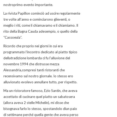
nostroprimo evento importante.
La rivista Papillon cominciò ad uscire regolarmente
tre volte all’anno e cominciarono glieventi, o
meglio i riti, come li chiamavamo e li chiamiamo. Il
rito della Bagna Cauda adesempio, o quello della
“Cassoeula”.
Ricordo che proprio nei giorni in cui era
programmato l’incontro dedicato al piatto tipico
dellatradizione lombarda ci fu l’alluvione del
novembre 1994 che distrusse mezza
Alessandria,compresi tanti ristoranti che
recensivamo sul nostro giornale. Io stesso ero
alluvionato evolevo annullare tutto, per rispetto.
Ma un ristoratore famoso, Ezio Santin, che aveva
accettato di cucinare quel piatto un sabatosera
(allora aveva 2 stelle Michelin), mi disse che
bisognava farlo lo stesso, spostandolo diun paio
di settimane perché quella gente che aveva perso