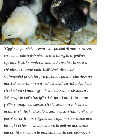
“Oggi è impossibile trovare dei pulcini di questa razza,
così ho le mie pulcinaie e la mia famiglia di galline
riproduttrici. La mattina vado ad aprirle e la sera a
chiuderle. Ci sono molti bellissimi (dice così
seriamente) predatori; volpi, faine, poiane che devono
nutrirsi e che fanno parte della biodiversità selvatica e
che teniamo lontani grazie a recinzioni e dissuasori.
Sai, proprio nella famiglia dei riproduttori c’era una
gallina, sempre la stessa, che la sera non voleva mai
andare a letto. Le dissi: “Stasera ti lascio fuori”; alle mie
parole uscì di corsa il gallo dal capanno e le diede una
beccata in testa. Da quella sera la gallina non diede
più problemi. Quando qualcuno parla con disprezzo