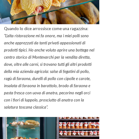
Quando lo dice arrossisce come una ragazzina:
“L’alta ristorazione mi fa onore, ma i miei polli sono
anche apprezzati da tanti privati appassionati di
prodotti tipici. Ho anche voluto aprire una bottega nel
centro storico di Montevarchi per la vendita diretta,
dove, oltre alle carni, si trovano tutti gli altri prodotti
della mia azienda agricola: salse di fegatini di pollo,
ragù di faraona, durelli di pollo con cipolle e carote,
insalata di faraona in barattolo, brodo di faraona e
pasta fresca con uova di anatra, pecorino negli orci
con i fiori di luppolo, prosciutto di anatra con la
salatura toscana classica”.