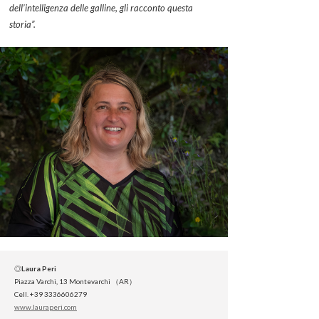
dell’intelligenza delle galline, gli racconto questa
storia”.
◎
Laura Peri
Piazza Varchi, 13 Montevarchi （AR）
Cell. +39 3336606279
www.lauraperi.com