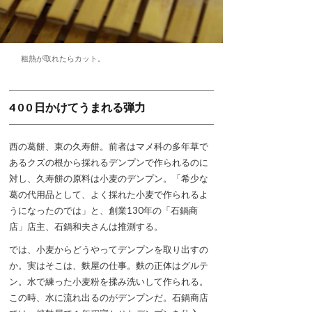
粗熱が取れたらカット。
4 0 0 日かけてうまれる弾力
西の葛餅、東の久寿餅。前者はマメ科の多年草で
あるクズの根から採れるデンプンで作られるのに
対し、久寿餅の原料は小麦のデンプン。「希少な
葛の代用品として、よく採れた小麦で作られるよ
うになったのでは」と、創業130年の「石鍋商
店」店主、石鍋和夫さんは推測する。
では、小麦からどうやってデンプンを取り出すの
か。実はそこは、麩屋の仕事。麩の正体はグルテ
ン。水で練った小麦粉を揉み洗いして作られる。
この時、水に流れ出るのがデンプンだ。石鍋商店