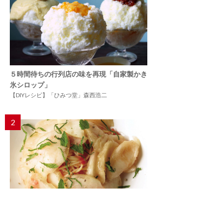
５時間待ちの行列店の味を再現「自家製かき
氷シロップ」
【DIYレシピ】「ひみつ堂」森西浩二
2
35年愛され続ける夏のアイドル「冷たい桃の
スパゲッティーニ」