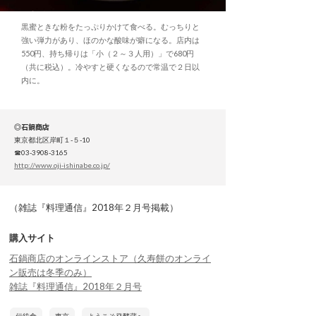
黒蜜ときな粉をたっぷりかけて食べる。むっちりと
強い弾力があり、ほのかな酸味が癖になる。店内は
550円、持ち帰りは「小（２～３人用）」で680円
（共に税込）。冷やすと硬くなるので常温で２日以
内に。
◎石鍋商店
東京都北区岸町１-５-10
☎03-3908-3165
http://www.oji-ishinabe.co.jp/
（雑誌『料理通信』2018年２月号掲載）
購入サイト
石鍋商店のオンラインストア（久寿餅のオンライ
ン販売は冬季のみ）
雑誌『料理通信』2018年２月号