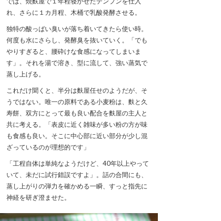
では、焼麩屋で１年程寝かせたデンプンを仕入
れ、さらに１カ月程、木桶で乳酸発酵させる。
独特の酸っぱい臭いが落ち着いてきたら使い時。
何度も水にさらし、発酵臭を抜いていく。「でも
やりすぎると、腰砕けな食感になってしまいま
す」。それを湯で溶き、型に流して、強い蒸気で
蒸し上げる。
これだけ聞くと、半分は麩屋任せのようだが、そ
うではない。唯一の原料である小麦粉は、麩と久
寿餅、双方にとって最も良い配合を麩屋の主人と
共に考える。「表皮に近く雑味が多い粉の方が味
も食感も良い。そこに中心部に近い部分が少し混
ざっているのが理想的です」
「工程自体は単純なようだけど、40年以上やって
いて、未だに試行錯誤ですよ」。話の合間にも、
蒸し上がりの弾力を確かめる一瞬、すっと指先に
神経を研ぎ澄ませた。