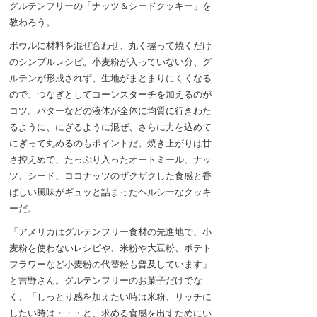
グルテンフリーの「ナッツ＆シードクッキー」を
教わろう。
ボウルに材料を混ぜ合わせ、丸く握って焼くだけ
のシンプルレシピ。小麦粉が入っていない分、グ
ルテンが形成されず、生地がまとまりにくくなる
ので、つなぎとしてコーンスターチを加えるのが
コツ。バターなどの液体が全体に均質に行きわた
るように、にぎるように混ぜ、さらに力を込めて
にぎって丸めるのもポイントだ。焼き上がりは甘
さ控えめで、たっぷり入ったオートミール、ナッ
ツ、シード、ココナッツのザクザクした食感と香
ばしい風味がギュッと詰まったヘルシーなクッキ
ーだ。
「アメリカはグルテンフリー食材の先進地で、小
麦粉を使わないレシピや、米粉や大豆粉、ポテト
フラワーなど小麦粉の代替粉も普及しています」
と吉野さん。グルテンフリーのお菓子だけでな
く、「しっとり感を加えたい時は米粉、リッチに
したい時は・・・と、求める食感を出すためにい