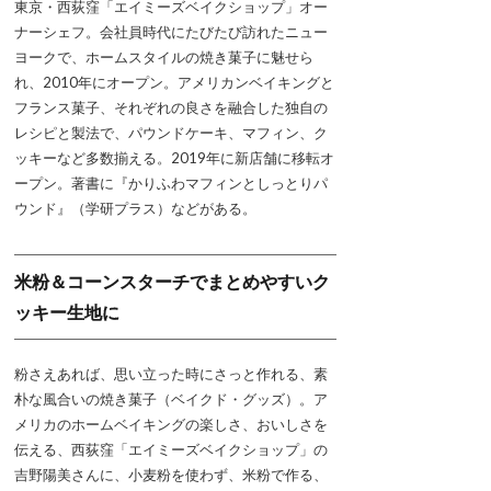
東京・西荻窪「エイミーズベイクショップ」オー
ナーシェフ。会社員時代にたびたび訪れたニュー
ヨークで、ホームスタイルの焼き菓子に魅せら
れ、2010年にオープン。アメリカンベイキングと
フランス菓子、それぞれの良さを融合した独自の
レシピと製法で、パウンドケーキ、マフィン、ク
ッキーなど多数揃える。2019年に新店舗に移転オ
ープン。著書に『かりふわマフィンとしっとりパ
ウンド』（学研プラス）などがある。
米粉＆コーンスターチでまとめやすいク
ッキー生地に
粉さえあれば、思い立った時にさっと作れる、素
朴な風合いの焼き菓子（ベイクド・グッズ）。ア
メリカのホームベイキングの楽しさ、おいしさを
伝える、西荻窪「エイミーズベイクショップ」の
吉野陽美さんに、小麦粉を使わず、米粉で作る、