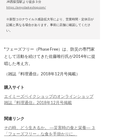
JR西荻窪駅より徒歩３分
https://amysbakeshop.com/
※新型コロナウイルス感染拡大等により、営業時間・定休日が
記載と異なる場合があります。事前に店舗に確認してくださ
い。
*フェーズフリー（Phase Free）は、防災の専門家
として活動を続けてきた佐藤唯行氏が2014年に提
唱した考え方。
（雑誌『料理通信』2018年12月号掲載）
購入サイト
エイミーズベイクショップのオンラインショップ
雑誌『料理通信』2018年12月号掲載
関連リンク
その時、どう生きるか。 ―災害時の食と栄養― ３
「フェーズフリー」な食を手掛かりに。