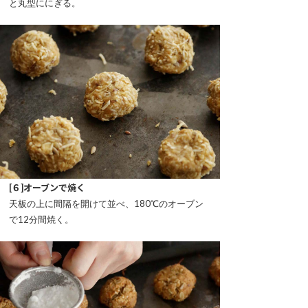
と丸型ににぎる。
[６]オーブンで焼く
天板の上に間隔を開けて並べ、180℃のオーブン
で12分間焼く。