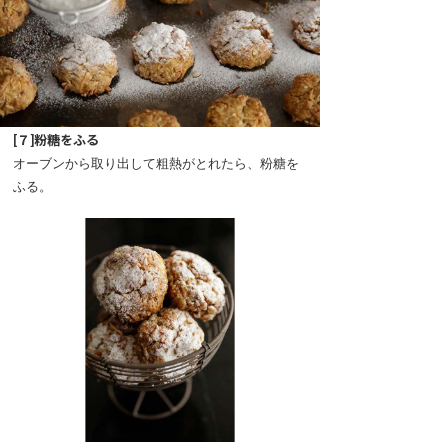
[７]粉糖をふる
オーブンから取り出して粗熱がとれたら、粉糖を
ふる。