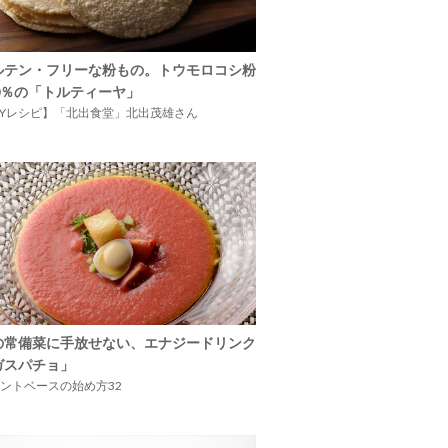
ルテン・フリーな粉もの。トウモロコシ粉
00％の「トルティーヤ」
IYレシピ】「北出食堂」北出茂雄さん
の常備菜に手放せない、エナジードリンク
ガスパチョ」
ントベースの始め方32