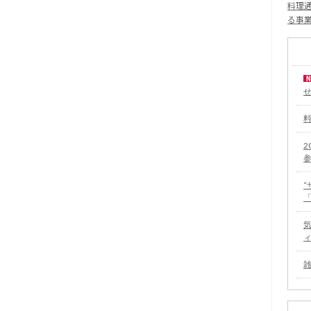
料理通
る事
2