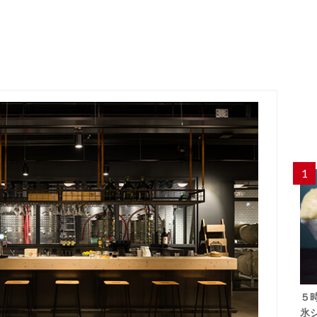
1
５
氷