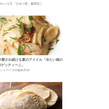
IYレシピ】「ひみつ堂」森西浩二
5年愛され続ける夏のアイドル「冷たい桃の
パゲッティーニ」
ントベースの始め方52