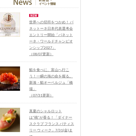
世界への切符をつかめ！ パ
ネットーネ日本代表選考会
エントリー開始「パネット
ーネ・ワールドチャンピオ
ンシップ2027」
（08/07更新）
鮨を食べに、富山へ行こ
う！一瞬の海の命を握る。
新湊・鮨オーベルジュ「橋
場」
（07/31更新）
真夏のシャルロット
は“桃”が香る！「ダイナー
スクラブ フランス パティス
リー ウィーク」7/31(金)ま