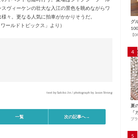
ンスヴィーケンの壮大な入江の景色を眺めながらワ
は様々。更なる人気に拍車がかかりそうだ。
グ
／「ワールドトピックス」より）
1
【D
4
text by Sakiko Jin / photograph by Jason Strong
夏
「
一覧
次の記事へ→
プラ
5