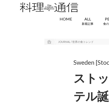
HOME
ALL
P
新着記事
食の
JOURNAL / 世界の食トレンド
Sweden [Sto
スト
テル誕