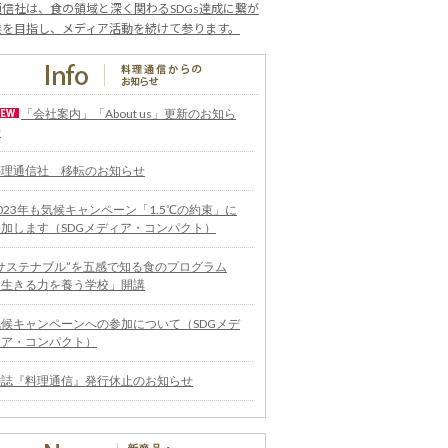
信社は、食の領域と深く関わるSDGs達成に繋が
業を目指し、メディア活動を続けて参ります。
「会社案内」「About us」更新のお知ら
せ
料理通信社 移転のお知らせ
023年も気候キャンペーン「1.5℃の約束」に
参加します（SDGメディア・コンパクト）
“サステナブル”を五感で知る食のプログラム
「生きる力を養う学校」開講
気候キャンペーンへの参加について（SDGメデ
ィア・コンパクト）
雑誌『料理通信』発行休止のお知らせ