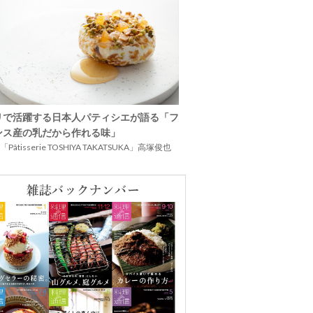
リで活躍する日本人パティシエが語る「フ
ンス産の乳だから作れる味」
Pâtisserie TOSHIYA TAKATSUKA」高塚俊也