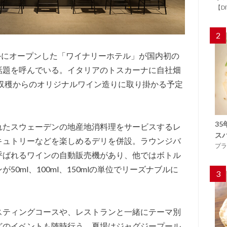
【D
2
郊外にオープンした「ワイナリーホテル」が国内初の
話題を呼んでいる。イタリアのトスカーナに自社畑
ウ収穫からのオリジナルワイン造りに取り掛かる予定
3
れたスウェーデンの地産地消料理をサービスするレ
ス
キュトリーなどを楽しめるデリを併設。ラウンジバ
プラ
呼ばれるワインの自動販売機があり、他ではボトル
0ml、100ml、150mlの単位でリーズナブルに
3
スティングコースや、レストランと一緒にテーマ別
どのイベントも随時行う。夏場はジャグジープール