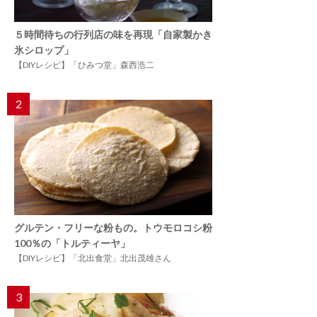
５時間待ちの行列店の味を再現「自家製かき
氷シロップ」
【DIYレシピ】「ひみつ堂」森西浩二
2
グルテン・フリーな粉もの。トウモロコシ粉
100％の「トルティーヤ」
【DIYレシピ】「北出食堂」北出茂雄さん
3