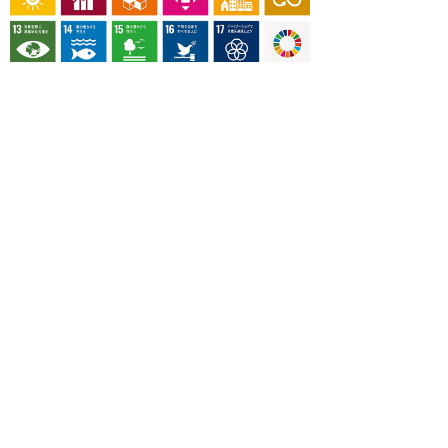
OUR CONTRIBUTION TO SDGs
料理通信社は、食の領域と深く関わるSDGs達成に繋が
る事業を目指し、メディア活動を続けて参ります。
「会社案内」「About us」更新のお知ら
せ
料理通信社 移転のお知らせ
2023年も気候キャンペーン「1.5℃の約束」に
参加します（SDGメディア・コンパクト）
“サステナブル”を五感で知る食のプログラム
「生きる力を養う学校」開講
気候キャンペーンへの参加について（SDGメデ
ィア・コンパクト）