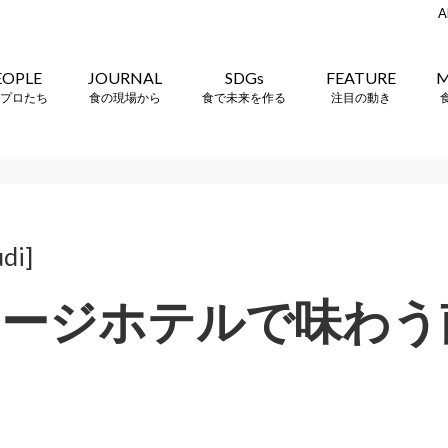
A
EOPLE
JOURNAL
SDGs
FEATURE
M
プロたち
食の現場から
食で未来を作る
注目の動き
di]
テージホテルで味わう