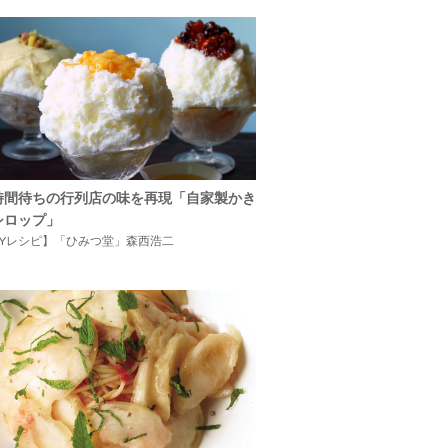
時間待ちの行列店の味を再現「自家製かき
シロップ」
IYレシピ】「ひみつ堂」森西浩二