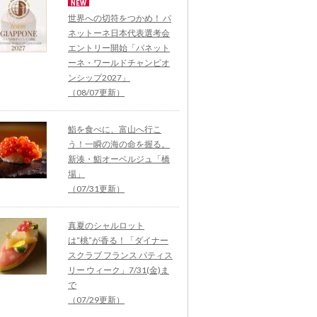
世界への切符をつかめ！ パ
ネットーネ日本代表選考会
エントリー開始「パネット
ーネ・ワールドチャンピオ
ンシップ2027」
（08/07更新）
鮨を食べに、富山へ行こ
う！一瞬の海の命を握る。
新湊・鮨オーベルジュ「橋
場」
（07/31更新）
真夏のシャルロット
は“桃”が香る！「ダイナー
スクラブ フランス パティス
リー ウィーク」7/31(金)ま
で
（07/29更新）