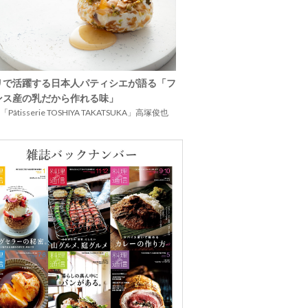
リで活躍する日本人パティシエが語る「フ
ンス産の乳だから作れる味」
Pâtisserie TOSHIYA TAKATSUKA」高塚俊也