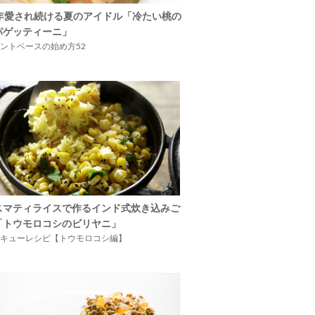
5年愛され続ける夏のアイドル「冷たい桃の
パゲッティーニ」
ントベースの始め方52
スマティライスで作るインド式炊き込みご
「トウモロコシのビリヤニ」
キューレシピ【トウモロコシ編】