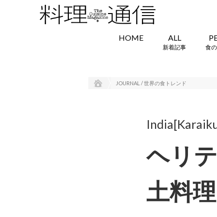
HOME
ALL
P
新着記事
食の
JOURNAL / 世界の食トレンド
India[Karaiku
ヘリ
土料理