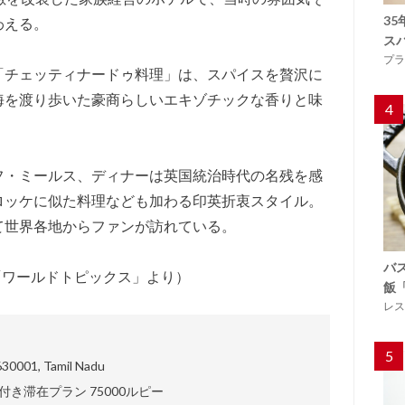
3
わえる。
ス
プラ
「チェッティナードゥ料理」は、スパイスを贅沢に
海を渡り歩いた豪商らしいエキゾチックな香りと味
4
フ・ミールス、ディナーは英国統治時代の名残を感
ロッケに似た料理なども加わる印英折衷スタイル。
て世界各地からファンが訪れている。
バ
／「ワールドトピックス」より）
飯
レス
5
 630001, Tamil Nadu
き滞在プラン 75000ルピー