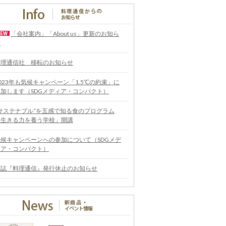
「会社案内」「About us」更新のお知ら
せ
料理通信社 移転のお知らせ
023年も気候キャンペーン「1.5℃の約束」に
参加します（SDGメディア・コンパクト）
“サステナブル”を五感で知る食のプログラム
「生きる力を養う学校」開講
気候キャンペーンへの参加について（SDGメデ
ィア・コンパクト）
雑誌『料理通信』発行休止のお知らせ