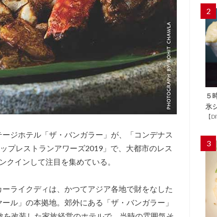
2
５
氷
【D
テージホテル「ザ・バンガラー」が、「コンデナス
3
ップレストランアワーズ2019」で、大都市のレス
ランクインして注目を集めている。
カーライクディは、かつてアジア各地で財をなした
ヤール」の本拠地。郊外にある「ザ・バンガラー」
敷を改装した家族経営のホテルで、当時の雰囲気そ