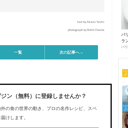
text by Akemi Yoshii
photograph by Rohit Chawla
パ
ラ
パリ「
一覧
次の記事へ→
ガジン（無料）に登録しませんか？
内外の食の世界の動き、プロの名作レシピ、スペ
お届けします。