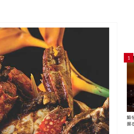
1
鮨
握