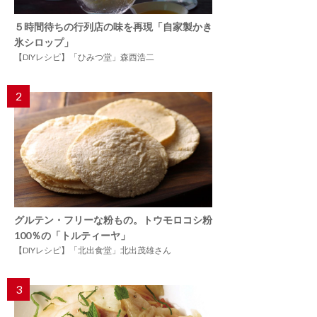
５時間待ちの行列店の味を再現「自家製かき
氷シロップ」
【DIYレシピ】「ひみつ堂」森西浩二
2
グルテン・フリーな粉もの。トウモロコシ粉
100％の「トルティーヤ」
【DIYレシピ】「北出食堂」北出茂雄さん
3