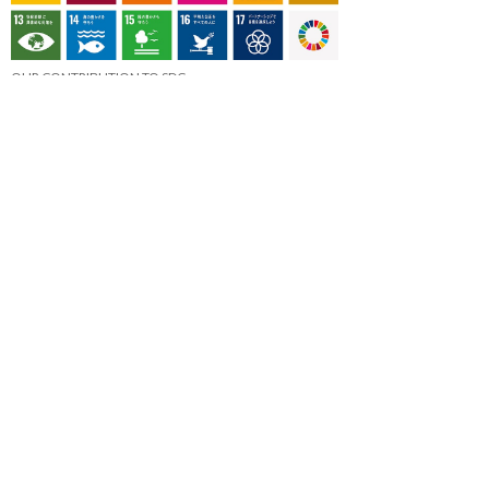
OUR CONTRIBUTION TO SDGs
料理通信社は、食の領域と深く関わるSDGs達成に繋が
る事業を目指し、メディア活動を続けて参ります。
「会社案内」「About us」更新のお知ら
せ
料理通信社 移転のお知らせ
2023年も気候キャンペーン「1.5℃の約束」に
参加します（SDGメディア・コンパクト）
“サステナブル”を五感で知る食のプログラム
「生きる力を養う学校」開講
気候キャンペーンへの参加について（SDGメデ
ィア・コンパクト）