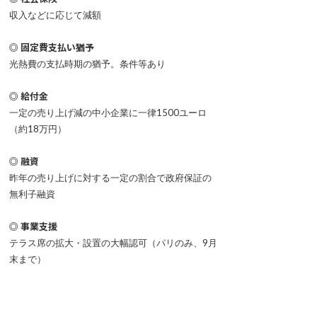
収入などに応じて減額
◎ 固定費支払い猶予
光熱費の支払時期の猶予。条件等あり
◎ 給付金
一定の売り上げ減の中小企業に一律1500ユーロ
（約18万円）
◎ 融資
昨年の売り上げに対する一定の割合で政府保証の
無利子融資
◎ 事業支援
テラス席の拡大・設置の大幅認可（パリのみ、9月
末まで）