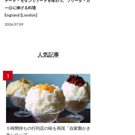
テート・モダンでアートを味わう。フリーダ・カ
ーロに捧げる料理
England [London]
2026.07.09
人気記事
1
５時間待ちの行列店の味を再現「自家製かき
氷シロップ」