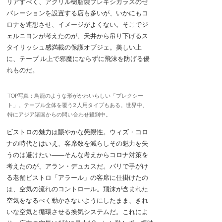
リアすべく、アクリル樹脂製プレキシガラスのセ
パレーションを設置する店も多いが、いかにもコ
ロナを連想させ、イメージがよくない。そこでジ
ェルニヨンが考えたのが、天井から吊り下げるス
タイリッシュ感満載の保護オブジェ。美しい上
に、テーブ ル上で邪魔にならずに飛沫を防げる優
れものだ。
TOP写真：鳥籠のような形がかわいらしい「プレクシー
ト」。テーブル全体を覆う2 人用タイプもある。世界中、
特にアジア諸国からの問い合わせ殺到中。
ビストロの魅力は賑やかな懇親性。ウィズ・コロ
ナの時代とはいえ、客席数を減らしその魅力を失
うのは避けたい――そんな考えからコロナ対策を
考えたのが、アラン・デュカスだ。パリで手がけ
る老舗ビストロ「アラール」の客席に仕掛けたの
は、空気の流れのコントロール。飛沫が含まれた
空気をなるべく動かさないようにしたまま、きれ
いな空気と循環させる換気システムだ。これによ