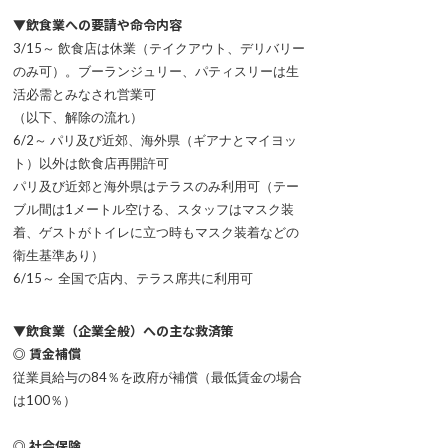
▼飲食業への要請や命令内容
3/15～ 飲食店は休業（テイクアウト、デリバリー
のみ可）。ブーランジュリー、パティスリーは生
活必需とみなされ営業可
（以下、解除の流れ）
6/2～ パリ及び近郊、海外県（ギアナとマイヨッ
ト）以外は飲食店再開許可
パリ及び近郊と海外県はテラスのみ利用可（テー
ブル間は1メートル空ける、スタッフはマスク装
着、ゲストがトイレに立つ時もマスク装着などの
衛生基準あり）
6/15～ 全国で店内、テラス席共に利用可
▼飲食業（企業全般）への主な救済策
◎ 賃金補償
従業員給与の84％を政府が補償（最低賃金の場合
は100％）
◎ 社会保険