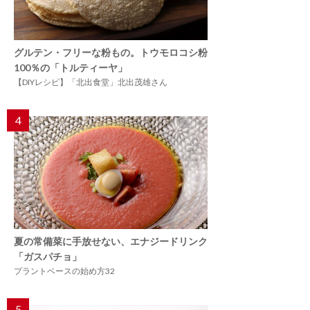
グルテン・フリーな粉もの。トウモロコシ粉
100％の「トルティーヤ」
【DIYレシピ】「北出食堂」北出茂雄さん
4
夏の常備菜に手放せない、エナジードリンク
「ガスパチョ」
プラントベースの始め方32
5