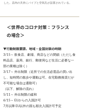
した。店内の天井にパイプと空気孔が設置されている。
＜世界のコロナ対策：フランス
の場合＞
▼行動制限要請、地域・全国封鎖の時期
3/15～ 飲食店、劇場、商店などの閉鎖（ただし食
料品店、薬局、銀行、郵便局など生活に必要な一
部の業種は除く）
3/17～ 外出制限（近所での生活必需品の買い出
し、短時間の散歩や運動は可。在宅勤務推奨だが
不可能な場合は通勤可）
（以下、解除の流れ）
5/11～ 外出制限の緩和
6/15～ EUからの入国許可
7月以降 EU以外の国も順次入国許可予定