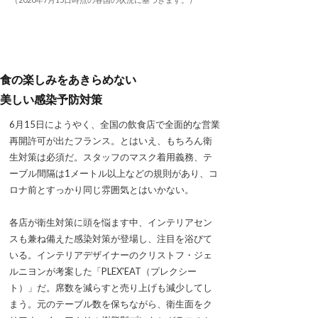
食の楽しみをあきらめない
美しい感染予防対策
6月15日にようやく、全国の飲食店で全面的な営業
再開許可が出たフランス。とはいえ、もちろん衛
生対策は必須だ。スタッフのマスク着用義務、テ
ーブル間隔は1メートル以上などの規則があり、コ
ロナ前とすっかり同じ雰囲気とはいかない。
各店が衛生対策に頭を悩ます中、インテリアセン
スも兼ね備えた感染対策が登場し、注目を浴びて
いる。インテリアデザイナーのクリストフ・ジェ
ルニヨンが考案した「PLEX'EAT（プレクシー
ト）」だ。席数を減らすと売り上げも減少してし
まう。元のテーブル数を保ちながら、衛生面をク