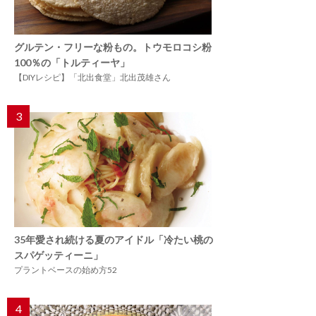
グルテン・フリーな粉もの。トウモロコシ粉
100％の「トルティーヤ」
【DIYレシピ】「北出食堂」北出茂雄さん
3
35年愛され続ける夏のアイドル「冷たい桃の
スパゲッティーニ」
プラントベースの始め方52
4