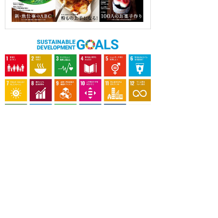
OUR CONTRIBUTION TO SDGs
料理通信社は、食の領域と深く関わるSDGs達成に繋が
る事業を目指し、メディア活動を続けて参ります。
「会社案内」「About us」更新のお知ら
せ