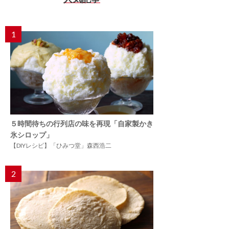
1
５時間待ちの行列店の味を再現「自家製かき
氷シロップ」
【DIYレシピ】「ひみつ堂」森西浩二
2