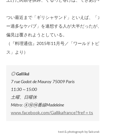
つい最近まで「ギリシャサンド」といえば、「カロリ
ー過多なケバブ」を連想する人が大半だったが、その
偏見は覆されようとしている。
（『料理通信』2015年11月号／「ワールドトピック
ス」より）
◎ Galliká
7 rue Godot de Mauroy 75009 Paris
11:30～15:00
土曜、日曜休
Métro: ⑧⑫⑭番線Madeleine
www.facebook.com/Gallikafrance?fref＝ts
text & photograph by Sakurako Uozumi