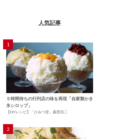
人気記事
1
５時間待ちの行列店の味を再現「自家製かき
氷シロップ」
【DIYレシピ】「ひみつ堂」森西浩二
2