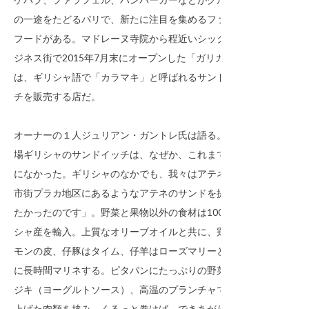
の一途をたどるパリで、新たに注目を集めるファスト
フードがある。マドレーヌ寺院から程近いシックなビ
ジネス街で2015年7月末にオープンした「ガリカ」
は、ギリシャ語で「カラマキ」と呼ばれるサンドイッ
チを販売する店だ。
オーナーの１人ジュリアン・ガントレ氏は語る。「本
場ギリシャのサンドイッチは、なぜか、これまでパリ
になかった。ギリシャのなかでも、我々はアテネの旧
市街プラカ地区にあるようなアテネのサンドを提供し
たかったのです」。野菜と果物以外の食材は100%ギリ
シャ産を輸入。上質なオリーブオイルと共に、鶏はレ
モンの皮、仔豚はタイム、仔羊はローズマリーと一緒
に長時間マリネする。ピタパンにたっぷりの野菜とタ
ジキ（ヨーグルトソース）、高温のプランチャで焼き
上げた肉類を挟み、くるっと巻けば、できあがり。