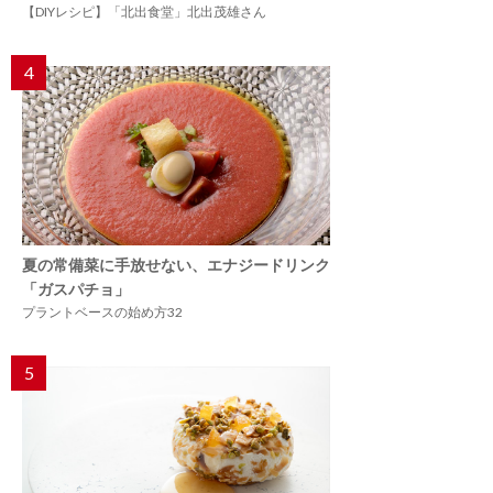
【DIYレシピ】「北出食堂」北出茂雄さん
4
夏の常備菜に手放せない、エナジードリンク
「ガスパチョ」
プラントベースの始め方32
5