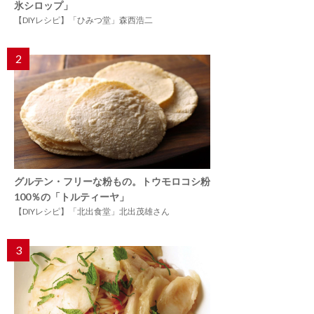
氷シロップ」
【DIYレシピ】「ひみつ堂」森西浩二
2
グルテン・フリーな粉もの。トウモロコシ粉
100％の「トルティーヤ」
【DIYレシピ】「北出食堂」北出茂雄さん
3