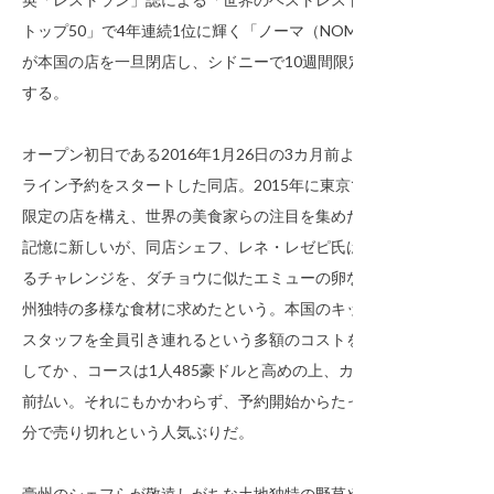
トップ50」で4年連続1位に輝く「ノーマ（NOMA）」
が本国の店を一旦閉店し、シドニーで10週間限定開業
する。
オープン初日である2016年1月26日の3カ月前よりオン
ライン予約をスタートした同店。2015年に東京で期間
限定の店を構え、世界の美食家らの注目を集めたのは
記憶に新しいが、同店シェフ、レネ・レゼピ氏は次な
るチャレンジを、ダチョウに似たエミューの卵など豪
州独特の多様な食材に求めたという。本国のキッチン
スタッフを全員引き連れるという多額のコストを反映
してか 、コースは1人485豪ドルと高めの上、カードで
前払い。それにもかかわらず、予約開始からたったの4
分で売り切れという人気ぶりだ。
豪州のシェフらが敬遠しがちな土地独特の野草やスパ