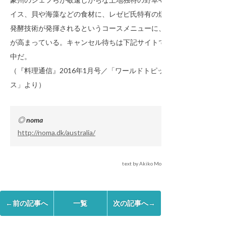
イス、貝や海藻などの食材に、レゼピ氏特有の燻製や
発酵技術が発揮されるというコースメニューに、期待
が高まっている。キャンセル待ちは下記サイトで受付
中だ。
（『料理通信』2016年1月号／「ワールドトピック
ス」より）
◎ noma
http://noma.dk/australia/
text by Akiko Mori Ganivet
←前の記事へ
一覧
次の記事へ→