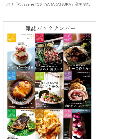
パリ「Pâtisserie TOSHIYA TAKATSUKA」高塚俊也