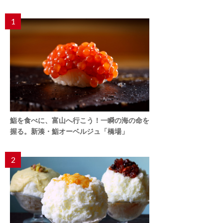
1
鮨を食べに、富山へ行こう！一瞬の海の命を
握る。新湊・鮨オーベルジュ「橋場」
2