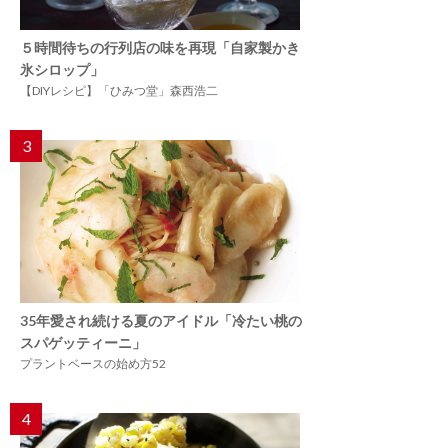
５時間待ちの行列店の味を再現「自家製かき
氷シロップ」
【DIYレシピ】「ひみつ堂」森西浩二
3
35年愛され続ける夏のアイドル「冷たい桃の
スパゲッティーニ」
プラントベースの始め方52
4