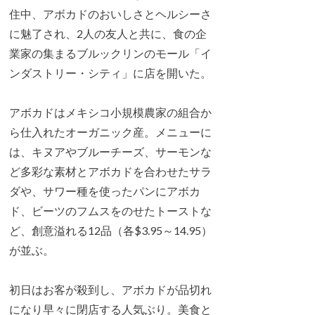
住中、アボカドのおいしさとヘルシーさ
に魅了され、2人の友人と共に、食の企
業家の集まるブルックリンのモール「イ
ンダストリー・シティ」に店を開いた。
アボカドはメキシコ小規模農家の組合か
ら仕入れたオーガニック産。メニューに
は、キヌアやブルーチーズ、サーモンな
ど多彩な素材とアボカドを合わせたサラ
ダや、サワー種を使ったパンにアボカ
ド、ビーツのフムスをのせたトーストな
ど、創意溢れる12品（各$3.95～14.95）
が並ぶ。
初日はお客が殺到し、アボカドが品切れ
になり早々に閉店する人気ぶり。美食と