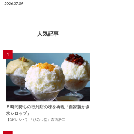
2026.07.09
人気記事
1
５時間待ちの行列店の味を再現「自家製かき
氷シロップ」
【DIYレシピ】「ひみつ堂」森西浩二