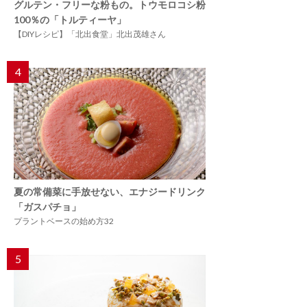
グルテン・フリーな粉もの。トウモロコシ粉
100％の「トルティーヤ」
【DIYレシピ】「北出食堂」北出茂雄さん
4
夏の常備菜に手放せない、エナジードリンク
「ガスパチョ」
プラントベースの始め方32
5