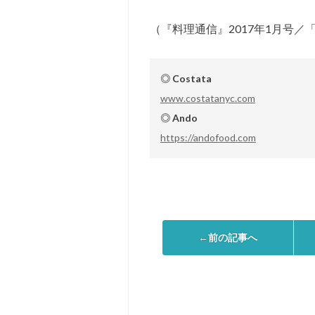
（『料理通信』2017年1月号
◎ Costata
www.costatanyc.com
◎ Ando
https://andofood.com
←前の記事へ