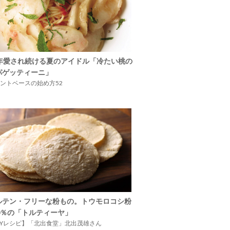
5年愛され続ける夏のアイドル「冷たい桃の
パゲッティーニ」
ントベースの始め方52
ルテン・フリーな粉もの。トウモロコシ粉
00％の「トルティーヤ」
IYレシピ】「北出食堂」北出茂雄さん