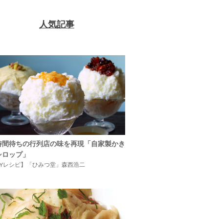
人気記事
時間待ちの行列店の味を再現「自家製かき
シロップ」
IYレシピ】「ひみつ堂」森西浩二