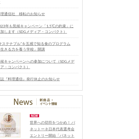
せ
料理通信社 移転のお知らせ
023年も気候キャンペーン「1.5℃の約束」に
参加します（SDGメディア・コンパクト）
“サステナブル”を五感で知る食のプログラム
「生きる力を養う学校」開講
気候キャンペーンへの参加について（SDGメデ
ィア・コンパクト）
雑誌『料理通信』発行休止のお知らせ
世界への切符をつかめ！ パ
ネットーネ日本代表選考会
エントリー開始「パネット