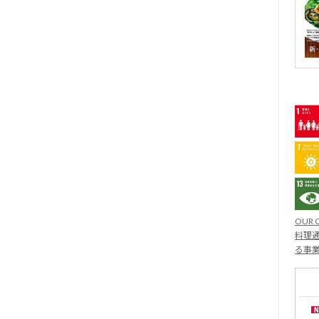
OUR 
料理通
る事