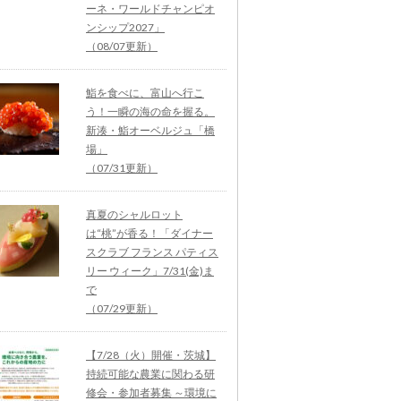
ーネ・ワールドチャンピオ
ンシップ2027」
（08/07更新）
鮨を食べに、富山へ行こ
う！一瞬の海の命を握る。
新湊・鮨オーベルジュ「橋
場」
（07/31更新）
真夏のシャルロット
は“桃”が香る！「ダイナー
スクラブ フランス パティス
リー ウィーク」7/31(金)ま
で
（07/29更新）
【7/28（火）開催・茨城】
持続可能な農業に関わる研
修会・参加者募集 ～環境に