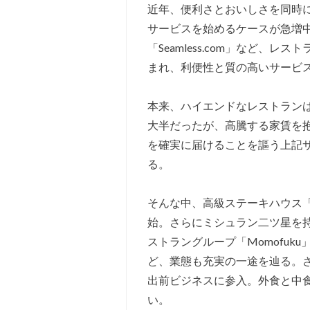
近年、便利さとおいしさを同時
サービスを始めるケースが急増中。そ
「Seamless.com」など、
まれ、利便性と質の高いサービ
本来、ハイエンドなレストラン
大半だったが、高騰する家賃を
を確実に届けることを謳う上記
る。
そんな中、高級ステーキハウス「C
始。さらにミシュラン二ツ星を持つ
ストラングループ「Momofuk
ど、業態も充実の一途を辿る。
出前ビジネスに参入。外食と中
い。