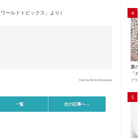
／「ワールドトピックス」より）
4
夏
「
プラ
text by Akiko Katayama
5
一覧
次の記事へ→