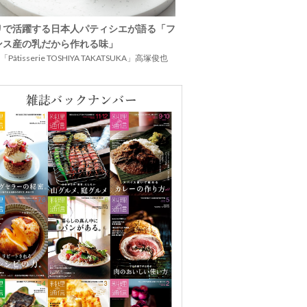
リで活躍する日本人パティシエが語る「フ
ンス産の乳だから作れる味」
Pâtisserie TOSHIYA TAKATSUKA」高塚俊也