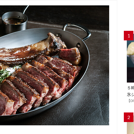
1
５
氷
【D
2