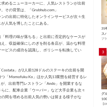
に求めるニューヨーカーに、人気レストランが出前
の背景は、「Grubhub.com」
レストランの出前に特化したオンラインサービスが次々生
スが人気を博したことにある。
3
ス
は「料理の味が落ちる」と出前に否定的なケースが
プラ
抱え、収益確保にしのぎを削る各店が、温かな料理
サービスの成功を認識し、ポリシーを転換してい
3
ostata」が2人前128ドルのステーキの出前を開
「Momofuku Ko」ほか人気13業態を経営するレ
u」が、出前専門レストラン「Ando」を開業するな
さらに、配車企業「ウーバー」など大手企業も次々
グ
食の間を埋める出前人気の勢いは留まる様子がな
1
【D