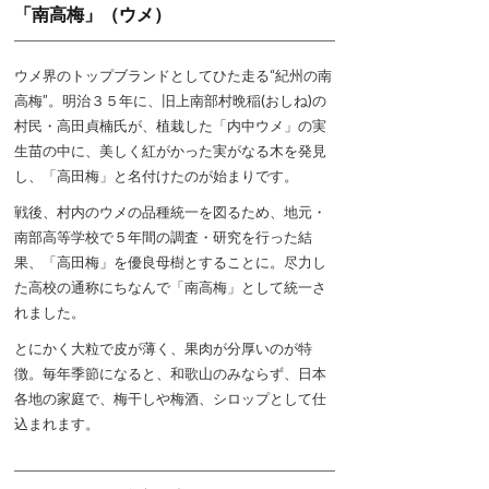
「南高梅」（ウメ）
ウメ界のトップブランドとしてひた走る“紀州の南
高梅”。明治３５年に、旧上南部村晩稲(おしね)の
村民・高田貞楠氏が、植栽した「内中ウメ」の実
生苗の中に、美しく紅がかった実がなる木を発見
し、「高田梅」と名付けたのが始まりです。
戦後、村内のウメの品種統一を図るため、地元・
南部高等学校で５年間の調査・研究を行った結
果、「高田梅」を優良母樹とすることに。尽力し
た高校の通称にちなんで「南高梅」として統一さ
れました。
とにかく大粒で皮が薄く、果肉が分厚いのが特
徴。毎年季節になると、和歌山のみならず、日本
各地の家庭で、梅干しや梅酒、シロップとして仕
込まれます。