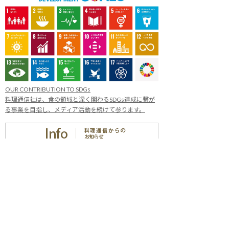
OUR CONTRIBUTION TO SDGs
料理通信社は、食の領域と深く関わるSDGs達成に繋が
る事業を目指し、メディア活動を続けて参ります。
「会社案内」「About us」更新のお知ら
せ
料理通信社 移転のお知らせ
2023年も気候キャンペーン「1.5℃の約束」に
参加します（SDGメディア・コンパクト）