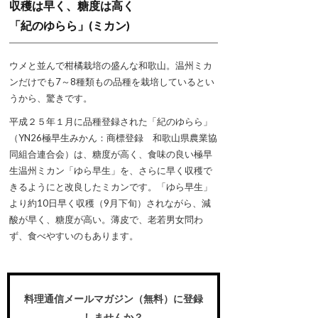
収穫は早く、糖度は高く
「紀のゆらら」(ミカン)
ウメと並んで柑橘栽培の盛んな和歌山。温州ミカ
ンだけでも7～8種類もの品種を栽培しているとい
うから、驚きです。
平成２５年１月に品種登録された「紀のゆらら」
（YN26極早生みかん：商標登録 和歌山県農業協
同組合連合会）は、糖度が高く、食味の良い極早
生温州ミカン「ゆら早生」を、さらに早く収穫で
きるようにと改良したミカンです。「ゆら早生」
より約10日早く収穫（9月下旬）されながら、減
酸が早く、糖度が高い。薄皮で、老若男女問わ
ず、食べやすいのもあります。
料理通信メールマガジン（無料）に登録
しませんか？