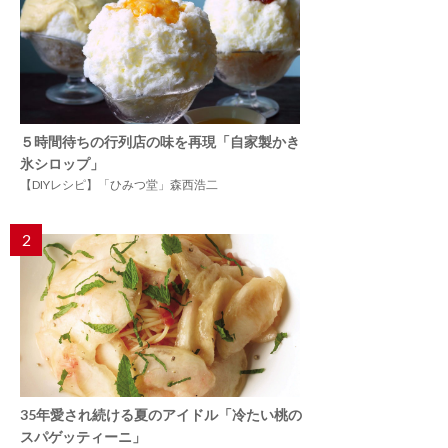
５時間待ちの行列店の味を再現「自家製かき
氷シロップ」
【DIYレシピ】「ひみつ堂」森西浩二
2
35年愛され続ける夏のアイドル「冷たい桃の
スパゲッティーニ」