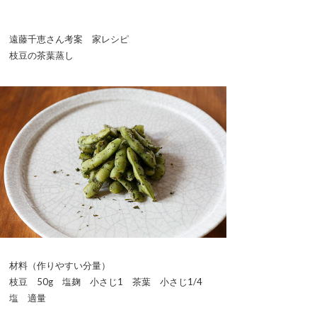
遠藤千恵さん考案 家レシピ
枝豆の茶葉蒸し
材料（作りやすい分量）
枝豆 50g 塩麹 小さじ1 茶葉 小さじ1/4
塩 適量