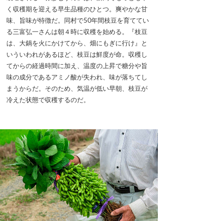
く収穫期を迎える早生品種のひとつ。爽やかな甘
味、旨味が特徴だ。同村で50年間枝豆を育ててい
る三富弘一さんは朝４時に収穫を始める。『枝豆
は、大鍋を火にかけてから、畑にもぎに行け』と
いういわれがあるほど、枝豆は鮮度が命。収穫し
てからの経過時間に加え、温度の上昇で糖分や旨
味の成分であるアミノ酸が失われ、味が落ちてし
まうからだ。そのため、気温が低い早朝、枝豆が
冷えた状態で収穫するのだ。