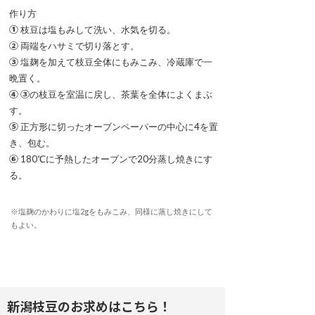
作り方
①
枝豆は塩もみして洗い、水気を切る。
②
両端をハサミで切り落とす。
③
塩麹を加えて枝豆全体にもみこみ、冷蔵庫で一
晩置く。
④
③
の枝豆を室温に戻し、茶葉を全体によくまぶ
す。
⑤
正方形に切ったオーブンペーパーの中心に4を置
き、包む。
⑥
180℃に予熱したオーブンで20分蒸し焼きにす
る。
※塩麹のかわりに塩2gをもみこみ、同様に蒸し焼きにして
もよい。
新潟枝豆のお求めはこちら！