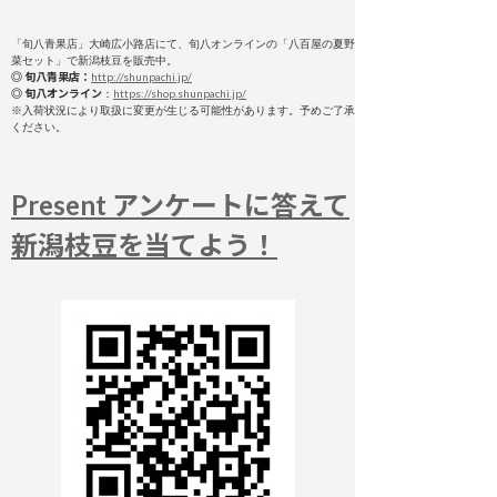
「旬八青果店」大崎広小路店にて、旬八オンラインの「八百屋の夏野
菜セット」で新潟枝豆を販売中。
◎ 旬八青果店：
http://shunpachi.jp/
◎ 旬八オンライン
：
https://shop.shunpachi.jp/
※入荷状況により取扱に変更が生じる可能性があります。予めご了承
ください。
Present アンケートに答えて
新潟枝豆を当てよう！