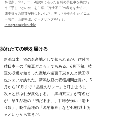
料理家。ties、二十四節気に沿った台所の手仕事を共に行
う「手しごとの会」を主宰。”身土不二”の考えを大切に、
四季折々の野菜が持つおいしさ、美しさを生かしたメニュ
ー制作、出張料理、ケータリングを行う。
Instagram@ties.chie
採れたての味を届ける
新潟は米、酒の名産地として知られるが、作付面
積日本一の「枝豆どころ」でもある。6月下旬、枝
豆の収穫が始まった産地を遠藤千恵さんと武田淳
也シェフが訪れた。新潟枝豆の収穫期間は長い。5
月から10月まで「品種のリレー」と呼ぶように
次々と顔ぶれが変化する。「黒埼茶豆」が有名だ
が、早生品種の「初だるま」、甘味が強い「湯上
り娘」、晩生品種の「晩酌茶豆」など40種以上あ
るというから驚きだ。