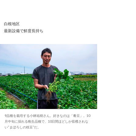
白根地区
最新設備で鮮度長持ち
9品種を栽培する小林祐樹さん。好きなのは「肴豆」。10
月中旬に採れる晩生品種で、10日間ほどしか収穫されな
い“まぼろしの枝豆”だ。