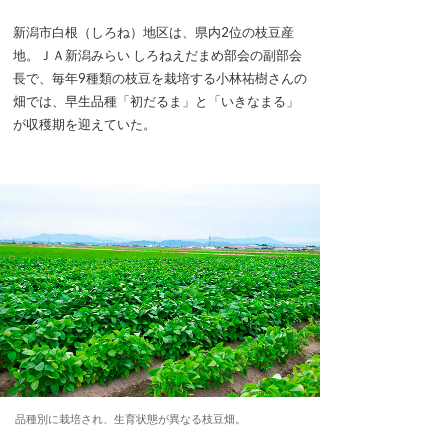
新潟市白根（しろね）地区は、県内2位の枝豆産
地。ＪＡ新潟みらい しろねえだまめ部会の副部会
長で、毎年9種類の枝豆を栽培する小林祐樹さんの
畑では、早生品種「初だるま」と「いきなまる」
が収穫期を迎えていた。
品種別に栽培され、生育状態が異なる枝豆畑。