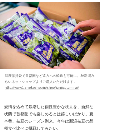
鮮度保持袋で首都圏など遠方への輸送も可能に。JA新潟み
らいネットショップよりご購入いただけます。
http://www1.enekoshop.jp/shop/janiigatamirai/
愛情を込めて栽培した個性豊かな枝豆を、新鮮な
状態で首都圏でも楽しめるとは嬉しいばかり。夏
本番、枝豆のシーズン到来。今年は新潟枝豆の品
種食べ比べに挑戦してみたい。