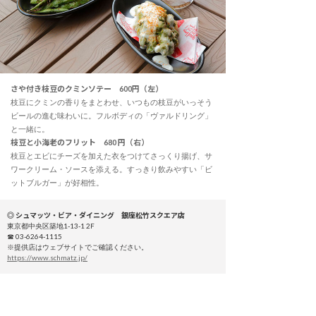
さや付き枝豆のクミンソテー 600円（左）
枝豆にクミンの香りをまとわせ、いつもの枝豆がいっそう
ビールの進む味わいに。フルボディの「ヴァルドリング」
と一緒に。
枝豆と小海老のフリット 680 円（右）
枝豆とエビにチーズを加えた衣をつけてさっくり揚げ、サ
ワークリーム・ソースを添える。すっきり飲みやすい「ビ
ットブルガー」が好相性。
◎ シュマッツ・ビア・ダイニング 銀座松竹スクエア店
東京都中央区築地1-13-1 2F
☎ 03-6264-1115
※提供店はウェブサイトでご確認ください。
https://www.schmatz.jp/