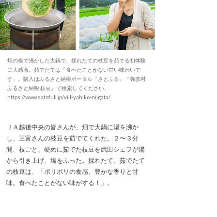
畑の横で沸かした大鍋で、採れたての枝豆を茹でる初体験
に大感激。茹でたては「食べたことがない甘い味わいで
す」。購入はふるさと納税ポータル『さとふる』『弥彦村
ふるさと納税 枝豆』で検索してください。
https://www.satofull.jp/vill-yahiko-niigata/
ＪＡ越後中央の皆さんが、畑で大鍋に湯を沸か
し、三富さんの枝豆を茹でてくれた。２〜３分
間、枝ごと、硬めに茹でた枝豆を武田シェフが湯
から引き上げ、塩をふった。採れたて、茹でたて
の枝豆は、「ポリポリの食感、豊かな香りと甘
味。食べたことがない味がする！」。