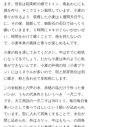
ます。現在は稲美町の畑で１トン、南あわじにも
畑を作り、そこで２トン栽培しています。小麦の
香りが出るよう、収穫した小麦は１週間天日干し
に。その後、脱穀して、御影石の石臼でゆっくり
碾いていきます。１時間に４キロぐらいがせいぜ
い。時間をかけて碾くことで、熱を持たないの
で、小麦本来の風味と香りが楽しめるんです。
小麦の粒を潰してみてください。中はすでに粉状
になってるでしょう。だから小麦は米のように粒
食ができないんです。小麦の外側の殻（小麦ブラ
ン）にはミネラルが多いので、殻と胚芽部分は別
に碾き、粉と合わせて全粒粉にします。
この全粒粉と六甲の水、赤穂の塩だけで作った食
パンが、うちの代表作ともいうべき「一尺二寸」
です。大工用語の一尺二寸は365ミリ。毎日毎日食
事パンとして食べてほしいという願いが込められ
ています。型に入れて四角くすることで、水分が
閉じ込められ、外はカリッ、中はもちっ、の四角
いフランスパンのような食感になります。素朴で