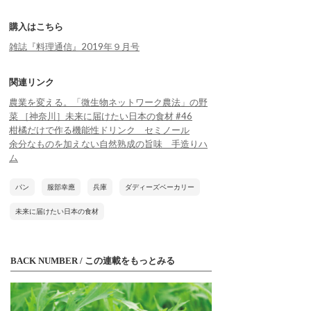
購入はこちら
雑誌『料理通信』2019年９月号
関連リンク
農業を変える。「微生物ネットワーク農法」の野
菜 ［神奈川］未来に届けたい日本の食材 #46
柑橘だけで作る機能性ドリンク セミノール
余分なものを加えない自然熟成の旨味 手造りハ
ム
パン
服部幸應
兵庫
ダディーズベーカリー
未来に届けたい日本の食材
BACK NUMBER / この連載をもっとみる