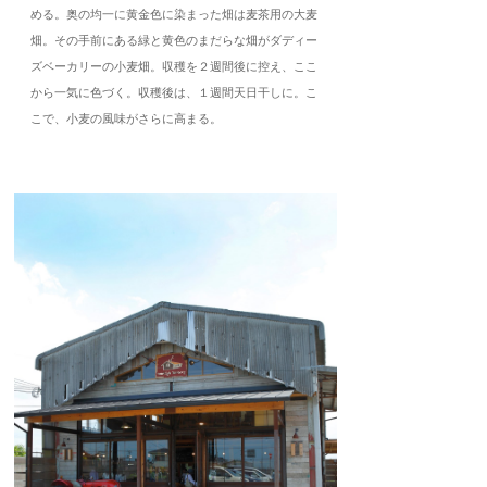
める。奥の均一に黄金色に染まった畑は麦茶用の大麦
畑。その手前にある緑と黄色のまだらな畑がダディー
ズベーカリーの小麦畑。収穫を２週間後に控え、ここ
から一気に色づく。収穫後は、１週間天日干しに。こ
こで、小麦の風味がさらに高まる。