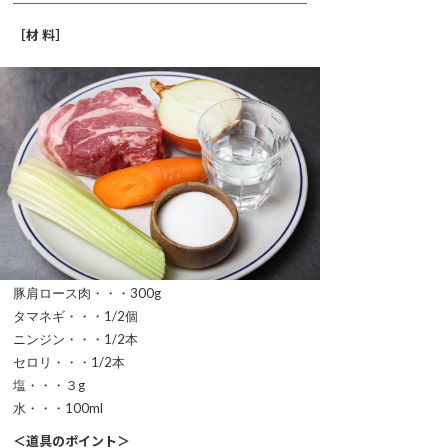
［材 料］
豚肩ロース肉・・・300g
タマネギ・・・1/2個
ニンジン・・・1/2本
セロリ・・・1/2本
塩・・・３g
水・・・100ml
＜道具のポイント＞