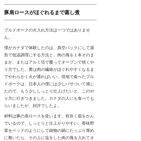
豚肩ロースがほぐれるまで蒸し煮
プルドポークの火入れ方法は一つではありませ
ん。
僕がカナダで体験したのは、真空パックにして湯
煎で低温調理にする方法と、肉の塊を１本そのま
まか、またはアルミ箔で覆ってオーブンで焼くや
り方でした。要は肉の繊維がほぐれやすくなるま
でやわらかく火が通ればいい。現地で食べたプル
ドポークは、日本人の僕には少しパサついて感じ
たので、もう少ししっとり仕上げたいと、このや
り方に行きつきました。カナダの人にも食べても
らいましたが、好評でしたよ。
材料は豚の肩ロースを使います。程良く脂をかん
でいるので、しっとりと仕上がりやすい。香味野
菜をベッドのようにして鋳物の鍋にたっぷり厚め
に敷いたら、その上に塩をした肉の塊を入れてオ