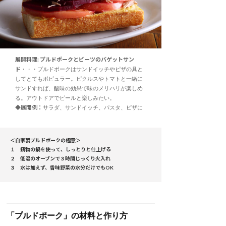
展開料理: プルドポークとビーツのバゲットサン
ド
・・・プルドポークはサンドイッチやピザの具と
してとてもポピュラー。ピクルスやトマトと一緒に
サンドすれば、酸味の効果で味のメリハリが楽しめ
る。アウトドアでビールと楽しみたい。
◆展開例：
サラダ、サンドイッチ、パスタ、ピザに
＜自家製プルドポークの極意＞
１ 鋳物の鍋を使って、しっとりと仕上げる
２ 低温のオーブンで３時間じっくり火入れ
３ 水は加えず、香味野菜の水分だけでもOK
「プルドポーク」の材料と作り方