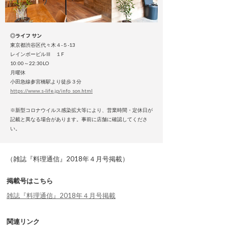
◎ライフ サン
東京都渋谷区代々木４-５-13
レインボービルⅢ １F
10:00～22:30LO
月曜休
小田急線参宮橋駅より徒歩３分
https://www.s-life.jp/info_son.html
※新型コロナウイルス感染拡大等により、営業時間・定休日が
記載と異なる場合があります。事前に店舗に確認してくださ
い。
（雑誌『料理通信』2018年４月号掲載）
掲載号はこちら
雑誌『料理通信』2018年４月号掲載
関連リンク