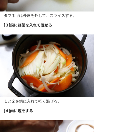
タマネギは外皮を外して、スライスする。
[３]鍋に野菜を入れて混ぜる
１
と
２
を鍋に入れて軽く混ぜる。
[４]肉に塩をする