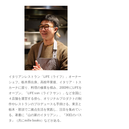
イタリアンレストラン「LIFE（ライフ）」オーナー
シェフ。栃木県出身。高校卒業後、イタリア・トス
カーナに渡り、料理の修業を積み、2003年にLIFEを
オープン。「LIFE son（ライフ サン）」など全国に
４店舗を運営する傍ら、オリジナルプロダクトの制
作やレストランのプロデュースも手掛ける。東京と
栃木・那須で二拠点生活を実践し、注目を集めてい
る。著書に『山の家のイタリアン』、『30日のパス
タ』（共にmille books）などがある。