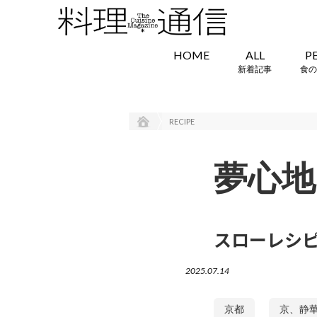
HOME
ALL
P
新着記事
食の
RECIPE
夢心地
スローレシ
2025.07.14
京都
京、静