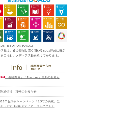
CONTRIBUTION TO SDGs
信社は、食の領域と深く関わるSDGs達成に繋が
業を目指し、メディア活動を続けて参ります。
「会社案内」「About us」更新のお知ら
せ
料理通信社 移転のお知らせ
023年も気候キャンペーン「1.5℃の約束」に
参加します（SDGメディア・コンパクト）