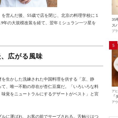
」を営んだ後、55歳で店を閉じ、北京の料理学校に１
3
019年の大規模改装を経て、翌年ミシュラン一ツ星を
ス
プラ
5
後、広がる風味
材を生かした洗練された中国料理を供する「京、静
って、唯一不動の存在が杏仁豆腐だ。「いろいろな料
アヒ
、味覚をニュートラルにするデザートがベスト」と宮
「
アウ
ブルに運ばれ、お客の前でサーブされる。舌触りはつ