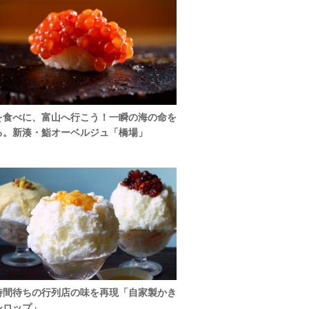
を食べに、富山へ行こう！一瞬の海の命を
る。新湊・鮨オーベルジュ「橋場」
時間待ちの行列店の味を再現「自家製かき
シロップ」