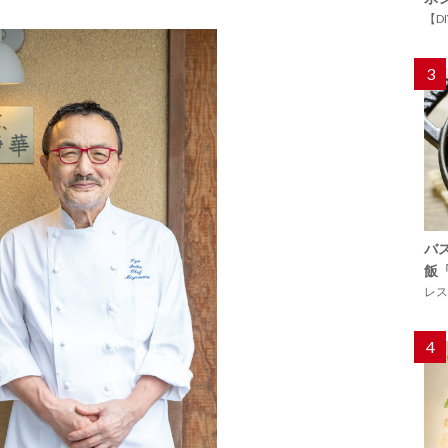
【D
3
バ
飯
レス
4