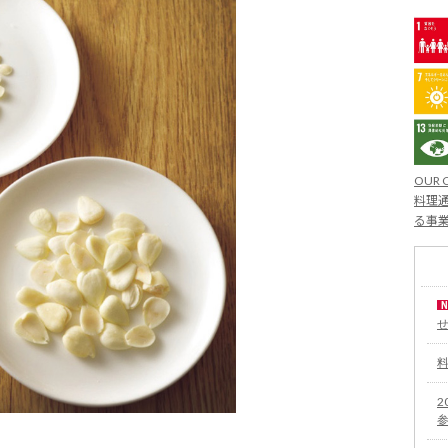
OUR 
料理通
る事
2