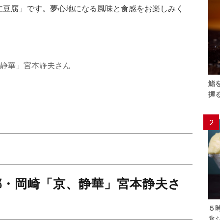
仁豆腐」です。夢心地になる風味と食感をお楽しみく
、静華」宮本静夫さん
鮨
握
2
都・岡崎「京、静華」宮本静夫さ
５
氷