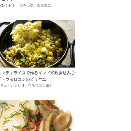
IYレシピ】「ひみつ堂」森西浩二
スマティライスで作るインド式炊き込みご
「トウモロコシのビリヤニ」
キューレシピ【トウモロコシ編】