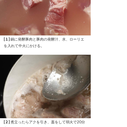
[１]
鍋に発酵豚肉と豚肉の発酵汁、水、ローリエ
を入れて中火にかける。
[２]
煮立ったらアクを引き、蓋をして弱火で20分