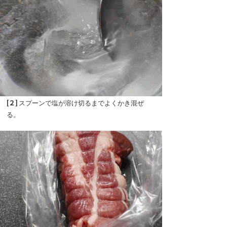
[２]
スプーンで塩が溶け切るまでよくかき混ぜ
る。