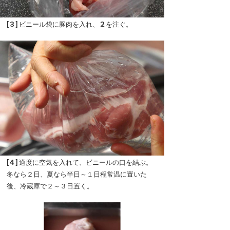
[３]
ビニール袋に豚肉を入れ、
２
を注ぐ。
[４]
適度に空気を入れて、ビニールの口を結ぶ。
冬なら２日、夏なら半日～１日程常温に置いた
後、冷蔵庫で２～３日置く。