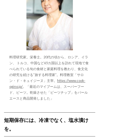
料理研究家。栄養士。20代の頃から、ロシア、イラ
ン、 トルコ、中国など65カ国以上を訪れて現地で食
べられている旬の食材と家庭料理を教わり、食文化
の研究を続ける“旅する料理家”。料理教室「サロ
ン・ド・キュイジーヌ」主宰。
https://www.cook-
ogino.jp/
。「最近のマイブームは、スーパーフー
ド、ビーツ。乾燥させた「ビーツチップ」をパール
エースと商品開発しました」
短期保存には、冷凍でなく、塩水漬け
を。