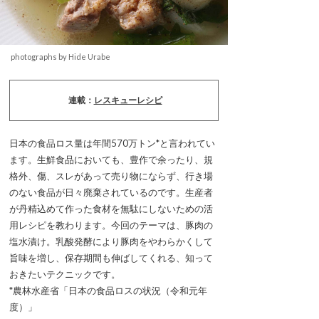
photographs by Hide Urabe
連載：
レスキューレシピ
日本の食品ロス量は年間570万トン*と言われてい
ます。生鮮食品においても、豊作で余ったり、規
格外、傷、スレがあって売り物にならず、行き場
のない食品が日々廃棄されているのです。生産者
が丹精込めて作った食材を無駄にしないための活
用レシピを教わります。今回のテーマは、豚肉の
塩水漬け。乳酸発酵により豚肉をやわらかくして
旨味を増し、保存期間も伸ばしてくれる、知って
おきたいテクニックです。
*農林水産省「日本の食品ロスの状況（令和元年
度）」