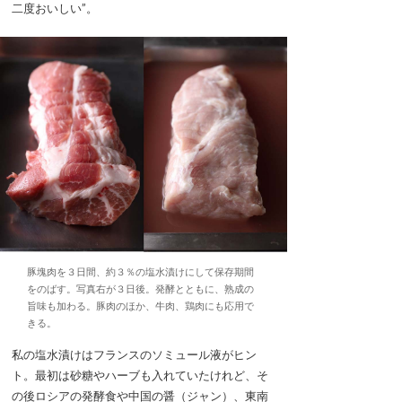
二度おいしい”。
豚塊肉を３日間、約３％の塩水漬けにして保存期間
をのばす。写真右が３日後。発酵とともに、熟成の
旨味も加わる。豚肉のほか、牛肉、鶏肉にも応用で
きる。
私の塩水漬けはフランスのソミュール液がヒン
ト。最初は砂糖やハーブも入れていたけれど、そ
の後ロシアの発酵食や中国の醤（ジャン）、東南