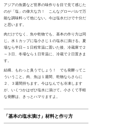
アジアの魚醤など世界の味作りを目で見て感じた
のが「塩」の偉大な力！ こんなグローバルで万
能な調味料って他にない。今は塩水だけで十分だ
と思います。
肉だけでなく、魚や乾物でも、基本の作り方は同
じ。水１カップに塩小さじ１の塩水に漬ける。夏
場なら半日～１日程常温に置いた後、冷蔵庫で２
～３日、冬場なら１日常温に、冷蔵で２日置きま
す。
結構、もわっと臭うでしょう！ でも発酵ってこ
ういうこと。肉、魚は１週間、乾物ならさらに
２、３週間持ちます。今はなんでも冷凍します
が、いくつかはぜひ塩水に漬けて。小さくて手軽
な発酵は、きっとハマりますよ。
「基本の塩水漬け」材料と作り方