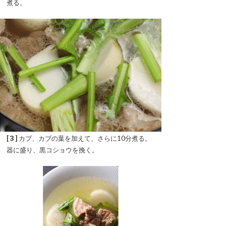
煮る。
[３]
カブ、カブの葉を加えて、さらに10分煮る。
器に盛り、黒コショウを挽く。