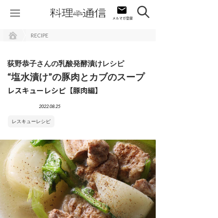
RECIPE
荻野恭子さんの乳酸発酵漬けレシピ
“塩水漬け”の豚肉とカブのスープ
レスキューレシピ【豚肉編】
2022.08.25
レスキューレシピ