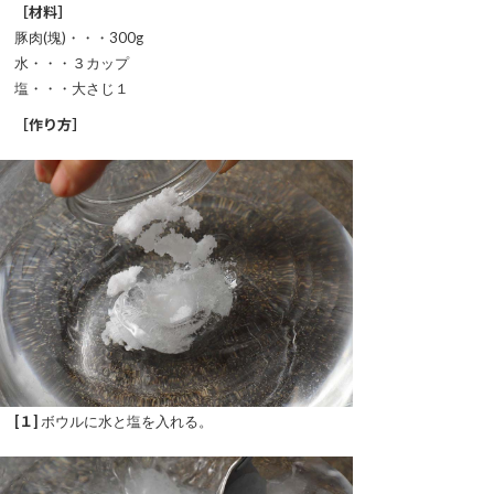
［材料］
豚肉(塊)・・・300g
水・・・３カップ
塩・・・大さじ１
［作り方］
[１]
ボウルに水と塩を入れる。