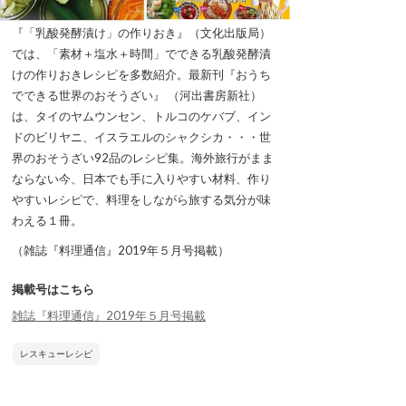
『「乳酸発酵漬け」の作りおき』（文化出版局）
では、「素材＋塩水＋時間」でできる乳酸発酵漬
けの作りおきレシピを多数紹介。最新刊『おうち
でできる世界のおそうざい』 （河出書房新社）
は、タイのヤムウンセン、トルコのケバブ、イン
ドのビリヤニ、イスラエルのシャクシカ・・・世
界のおそうざい92品のレシピ集。海外旅行がまま
ならない今、日本でも手に入りやすい材料、作り
やすいレシピで、料理をしながら旅する気分が味
わえる１冊。
（雑誌『料理通信』2019年５月号掲載）
掲載号はこちら
雑誌『料理通信』2019年５月号掲載
レスキューレシピ