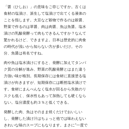
「醤（ひしお）」の意味をご存じですか。古くは
食材の塩漬け、派生して塩漬けで出てくる液体の
ことを指します。大豆など穀物で作るのは穀醤、
野菜で作るのは草醤、肉は肉醤、魚は魚醤。塩水
漬けの乳酸発酵って肉もできるんですか？なんて
驚かれるけど、できますよ。日本は歴史的に肉食
の時代が浅いから知らない方が多いだけ。その
分、魚醤は有名ですね。
肉や魚は塩水漬けにすると、発酵に加えてタンパ
ク質の分解が進み、野菜の乳酸発酵とはまた違う
力強い味が格別。長期保存には食材に直接塗る塩
漬けが向きますが、短期保存には断然塩水漬けで
す。食材にまんべんなく塩水が回るから失敗のリ
スクも低く、保水性もあって加熱しても硬くなら
ない。塩分濃度も約３％と低くできる。
発酵した肉、魚はそのまま焼くだけでおいしい
し、発酵した漬け汁はちょっと他では味わえない
きれいな味のスープにもなります。まさに“一度で