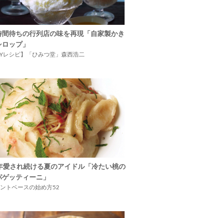
時間待ちの行列店の味を再現「自家製かき
シロップ」
IYレシピ】「ひみつ堂」森西浩二
5年愛され続ける夏のアイドル「冷たい桃の
パゲッティーニ」
ントベースの始め方52