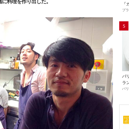
緒に料理を作り出した。
「
プラ
5
パ
ラ
パリ「