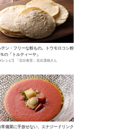
ルテン・フリーな粉もの。トウモロコシ粉
00％の「トルティーヤ」
IYレシピ】「北出食堂」北出茂雄さん
の常備菜に手放せない、エナジードリンク