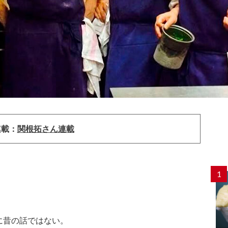
連載：
関根拓さん連載
1
。
に昔の話ではない。