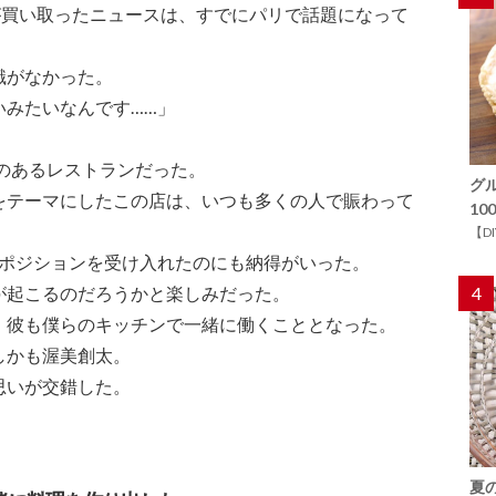
が買い取ったニュースは、すでにパリで話題になって
識がなかった。
いみたいなんです……」
人気のあるレストランだった。
グ
をテーマにしたこの店は、いつも多くの人で賑わって
1
【D
」でのポジションを受け入れたのにも納得がいった。
が起こるのだろうかと楽しみだった。
4
、彼も僕らのキッチンで一緒に働くこととなった。
しかも渥美創太。
思いが交錯した。
夏