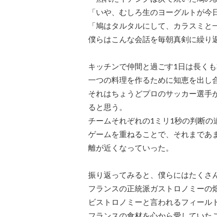
「いや、むしろ生のヨーグルトが今
「鳩はタルタルにして、カラスミと
僕らはこんな会話を毎朝真剣に繰り
キッチンで仲間と過ごす1日は長く
一つの料理を作るために知恵を出し
それはちょうどプロのサッカー選手
ると思う。
チームそれぞれの1ミリ1秒の判断の
ゲームを重ねることで、それまであ
離が近くなっていった。
振り返ってみると、僕らにはたくさ
フランスの正統派ガストロノミーの
ビストロノミーと言われるフィール
フランスの食材を心から愛していた