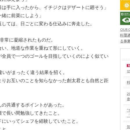
日は手に入ったから、イチジクはデザートに廻そう」
一緒に前菜にしよう」
返しては、日ごとに変わる仕込みに奔走した。
OUR 
料理通
も非常に凝縮されたものだ。
る事
合い、地道な作業を重ねて形にしていく。
が全員で一つのゴールを目指していくのによく似てい
違いがまったく違う結果を招く。
まりお互いのことを知らなかった創太君とも自然と距
2
んの共通するポイントがあった。
畑で長い間勉強してきたこと。
ドにいってシェフを経験していたこと。
こと。