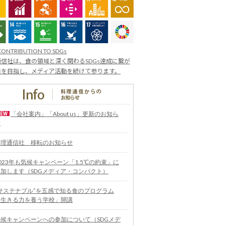
CONTRIBUTION TO SDGs
信社は、食の領域と深く関わるSDGs達成に繋が
業を目指し、メディア活動を続けて参ります。
「会社案内」「About us」更新のお知ら
せ
料理通信社 移転のお知らせ
023年も気候キャンペーン「1.5℃の約束」に
参加します（SDGメディア・コンパクト）
“サステナブル”を五感で知る食のプログラム
「生きる力を養う学校」開講
気候キャンペーンへの参加について（SDGメデ