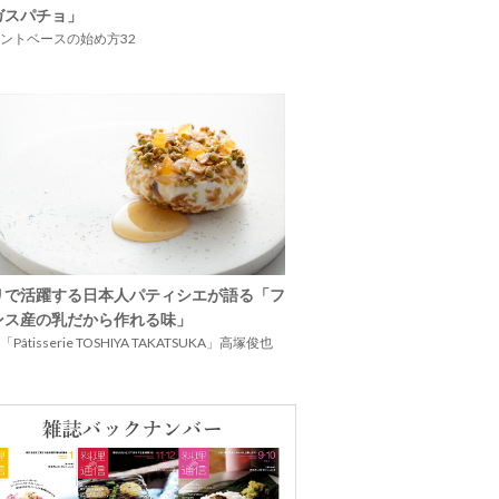
ガスパチョ」
ントベースの始め方32
リで活躍する日本人パティシエが語る「フ
ンス産の乳だから作れる味」
Pâtisserie TOSHIYA TAKATSUKA」高塚俊也