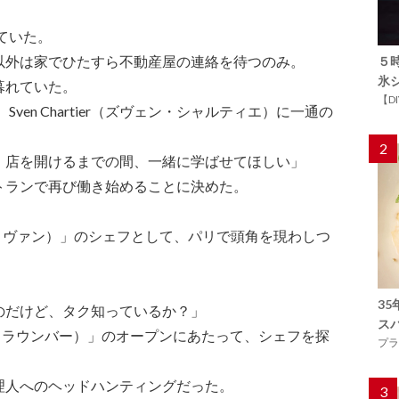
ていた。
以外は家でひたすら不動産屋の連絡を待つのみ。
５
氷
暮れていた。
【D
Sven Chartier（ズヴェン・シャルティエ）に一通の
2
、店を開けるまでの間、一緒に学ばせてほしい」
トランで再び働き始めることに決めた。
（ヴィヴァン）」のシェフとして、パリで頭角を現わしつ
3
のだけど、タク知っているか？」
ス
Bar（クラウンバー）」のオープンにあたって、シェフを探
プラ
理人へのヘッドハンティングだった。
3