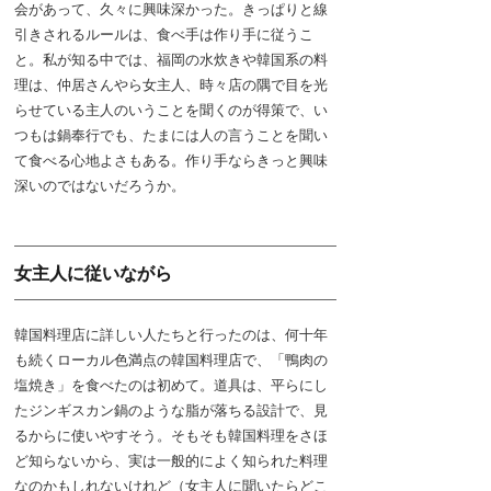
会があって、久々に興味深かった。きっぱりと線
引きされるルールは、食べ手は作り手に従うこ
と。私が知る中では、福岡の水炊きや韓国系の料
理は、仲居さんやら女主人、時々店の隅で目を光
らせている主人のいうことを聞くのが得策で、い
つもは鍋奉行でも、たまには人の言うことを聞い
て食べる心地よさもある。作り手ならきっと興味
深いのではないだろうか。
女主人に従いながら
韓国料理店に詳しい人たちと行ったのは、何十年
も続くローカル色満点の韓国料理店で、「鴨肉の
塩焼き」を食べたのは初めて。道具は、平らにし
たジンギスカン鍋のような脂が落ちる設計で、見
るからに使いやすそう。そもそも韓国料理をさほ
ど知らないから、実は一般的によく知られた料理
なのかもしれないけれど（女主人に聞いたらどこ