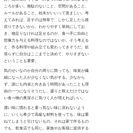
ころが多い。無駄のないこと、空間があること、
ルールがあること、始末がいいって羨ましい。考
えてみれば、足すのは簡単で、しかし足したら後
戻りできないから、わかりやすく単純にしてお
き、物足りなければ足せるのが、食べ手に自由と
想像力を与える料理なのではないか。そう考える
と、作る料理や組み立ても変わってきそうだ。欲
張らずに自分はここまでと決めて、やりすぎない
ということも重要。
気のせいなのか自分の周りに限っても、味覚が繊
細になった人が少なくない気がする。少なから
ず、誰にも内省と向きあう時間があったことも理
由の一つになりそうだし、盛りと映えだけではな
い食べ物の奥深さに気づく人が増えればいい。
濃い味に慣れると素っ気ない味に戻れないよう
に、いくら希少で高級な材料を使っても、味は重
ねてしまうと引けないもの。それは家で作るもの
でも、飲食店でも同じ。家族やお客様に提供する