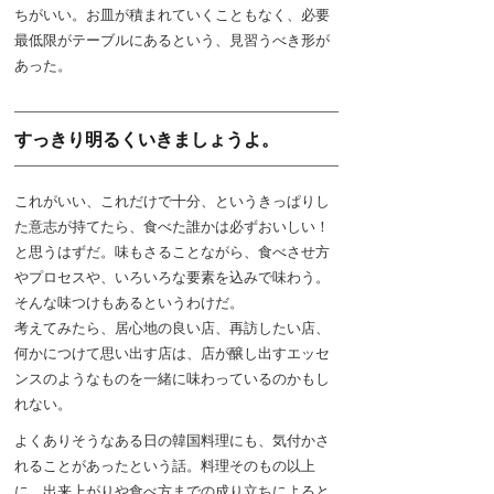
ちがいい。お皿が積まれていくこともなく、必要
最低限がテーブルにあるという、見習うべき形が
あった。
すっきり明るくいきましょうよ。
これがいい、これだけで十分、というきっぱりし
た意志が持てたら、食べた誰かは必ずおいしい！
と思うはずだ。味もさることながら、食べさせ方
やプロセスや、いろいろな要素を込みで味わう。
そんな味つけもあるというわけだ。
考えてみたら、居心地の良い店、再訪したい店、
何かにつけて思い出す店は、店が醸し出すエッセ
ンスのようなものを一緒に味わっているのかもし
れない。
よくありそうなある日の韓国料理にも、気付かさ
れることがあったという話。料理そのもの以上
に、出来上がりや食べ方までの成り立ちによると