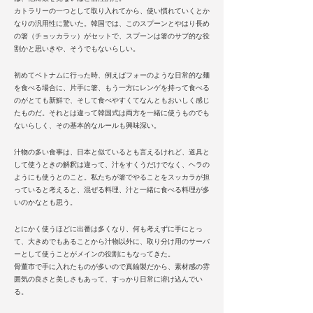
カトラリーの一つとして取り入れてから、使い慣れていくとか
なりの汎用性に驚いた。韓国では、このスプーンとやはり長め
の箸（チョッカラッ）がセットで、スプーンは箸のサブ的な役
割かと思いきや、そうでもないらしい。
初めてベトナムに行った時、例えばフォーのような日常的な麺
を食べる場合に、片手に箸、もう一方にレンゲを持って食べる
のがとても新鮮で、そして食べやすくてなんともおいしく感じ
たものだ。それとは違って韓国式は両方を一緒に使うものでも
ないらしく、その基本的なルールも興味深い。
汁物の多い食事は、日本と似ているとも言えるけれど、道具と
して使うときの解釈は違って、汁をすくうだけでなく、ヘラの
ようにも使うとのこと。私たちが箸でやることをスッカラが担
っていると考えると、混ぜる料理、汁と一緒に食べる料理が多
いのかなとも思う。
とにかく使うほどに出番は多くなり、何も考えずに手にとっ
て、大きめでもあることから汁物以外に、取り分け用のサーバ
ーとして使うことがメインの役割にもなってきた。
骨董市で手に入れたものが多いので真鍮製だから、素材感の雰
囲気の良さと美しさもあって、すっかり日常に溶け込んでい
る。