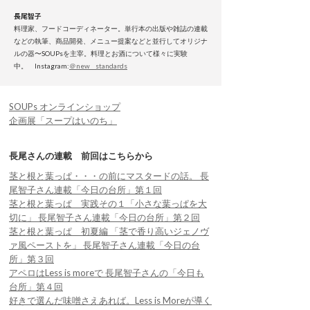
長尾智子
料理家、フードコーディネーター。単行本の出版や雑誌の連載
などの執筆、商品開発、メニュー提案などと並行してオリジナ
ルの器〜SOUPsを主宰。料理とお酒について様々に実験
中。 Instagram:
＠new__standards
SOUPs オンラインショップ
企画展「スープはいのち」
長尾さんの連載 前回はこちらから
茎と根と葉っぱ・・・の前にマスタードの話。 長
尾智子さん連載「今日の台所」第１回
茎と根と葉っぱ 実践その１「小さな葉っぱを大
切に」 長尾智子さん連載「今日の台所」第２回
茎と根と葉っぱ 初夏編 「茎で香り高いジェノヴ
ァ風ペーストを」 長尾智子さん連載「今日の台
所」第３回
アペロはLess is moreで 長尾智子さんの「今日も
台所」第４回
好きで選んだ味噌さえあれば。Less is Moreが導く