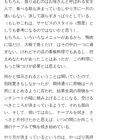
もちろん、放り込むのはお母さんと呼ばれる女主
人で、食べる順も決まっているしやり方に一片の
迷いもない。決して譲らずきっぱりとしている。
（もしやこれは、サービスのスタイル（態度）と
しても参考になるのではないかと思う）。
もちろん、いろいろなメニューがあるから、鴨肉
に塩だけ、大根で巻くだけ、はその中の一つに過
ぎない。けれどその店の看板料理でもあるし、控
えめなたれがあったことはあったが、この料理に
もっと味つけが必要とは思えない。
何かと指示されるということは聞いていたので、
別段驚きもしなかったが、期待通りに荷物は一カ
所にまとめるように言われ、結果全員の荷物をベ
ンチシートの端に積み上げることになる。空ける
べきところが決まっているようで、それも面白
い。そして、焼いては出し、テーブルを拭き、さ
っさと片付けたかと思えば、いつの間にか向こう
側のテーブルで鴨を焼き始めている。
やり方が決まっているというのは、やっぱり気持