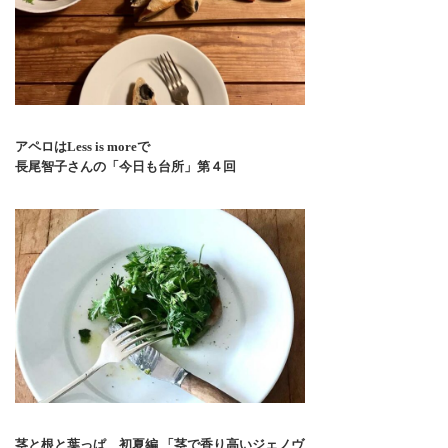
アペロはLess is moreで
長尾智子さんの「今日も台所」第４回
茎と根と葉っぱ 初夏編 「茎で香り高いジェノヴ