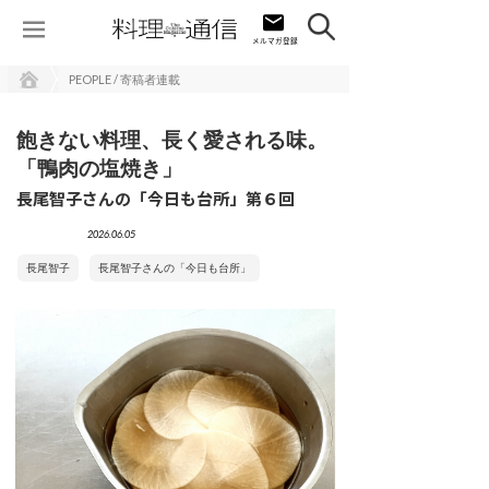
PEOPLE / 寄稿者連載
飽きない料理、長く愛される味。
「鴨肉の塩焼き」
長尾智子さんの「今日も台所」第６回
2026.06.05
長尾智子
長尾智子さんの「今日も台所」