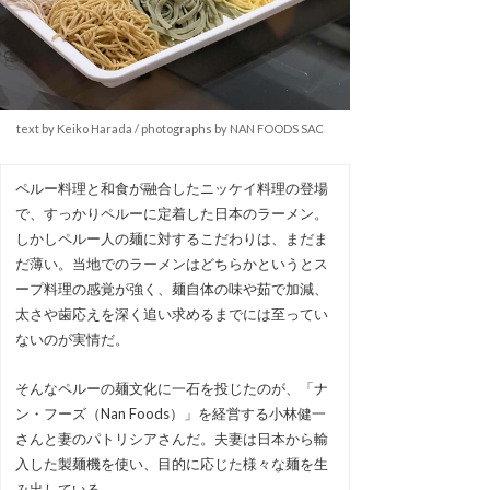
text by Keiko Harada / photographs by NAN FOODS SAC
ペルー料理と和食が融合したニッケイ料理の登場
で、すっかりペルーに定着した日本のラーメン。
しかしペルー人の麺に対するこだわりは、まだま
だ薄い。当地でのラーメンはどちらかというとス
ープ料理の感覚が強く、麺自体の味や茹で加減、
太さや歯応えを深く追い求めるまでには至ってい
ないのが実情だ。
そんなペルーの麺文化に一石を投じたのが、「ナ
ン・フーズ（Nan Foods）」を経営する小林健一
さんと妻のパトリシアさんだ。夫妻は日本から輸
入した製麺機を使い、目的に応じた様々な麺を生
み出している。