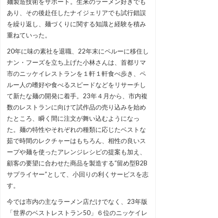
麺製造技術をサポート。生来のラーメン好きでも
あり、その後赴任したナイジェリアでも試行錯誤
を繰り返し、麺づくりに関する知識と経験を積み
重ねていった。
20年に味の素社を退職、22年末にペルーに移住し
ナン・フーズを立ち上げた小林さんは、首都リマ
市のニッケイレストランを１軒１軒食べ歩き、ペ
ルー人の嗜好や食べるスピードなどをリサーチし
て新たな麺の開発に着手。23年４月から、市内複
数のレストランに向けて試作品の売り込みを始め
たところ、瞬く間に注文が舞い込むようになっ
た。麺の特性やそれぞれの種類に応じたベストな
茹で時間のレクチャーはもちろん、相性の良いス
ープや麺を使ったアレンジレシピの提案も加え、
顧客の要望に合わせた商品を製造する“留め型B2B
サプライヤー”として、小回りの利くサービスを志
す。
今では市内の主なラーメン店だけでなく、23年版
「世界のベストレストラン50」６位のニッケイレ