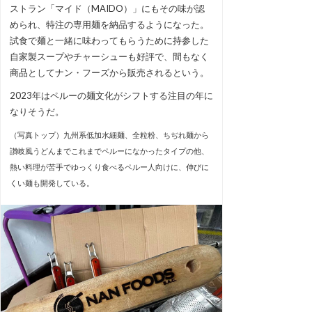
ストラン「マイド（MAIDO）」にもその味が認
められ、特注の専用麺を納品するようになった。
試食で麺と一緒に味わってもらうために持参した
自家製スープやチャーシューも好評で、間もなく
商品としてナン・フーズから販売されるという。
2023年はペルーの麺文化がシフトする注目の年に
なりそうだ。
（写真トップ）九州系低加水細麺、全粒粉、ちぢれ麺から
讃岐風うどんまでこれまでペルーになかったタイプの他、
熱い料理が苦手でゆっくり食べるペルー人向けに、伸びに
くい麺も開発している。