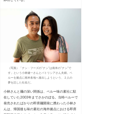
（写真）「ナン・フーズの“ナン”は南米の“ナン”で
す」という小林健一さんとパトリシアさん夫婦。ペ
ルーを拠点に南米各地へ進出しようという、２人の
夢を託した社名だ。
小林さんと麺の深い関係は、ペルー味の素社に駐
在していた2003年までさかのぼる。当時ペルーで
発売されたばかりの即席麺開発に携わった小林さ
んは、帰国後も味の素社の海外拠点における即席