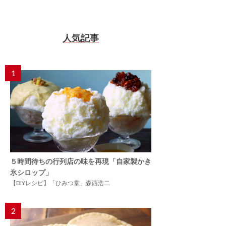
人気記事
1
５時間待ちの行列店の味を再現「自家製かき
氷シロップ」
【DIYレシピ】「ひみつ堂」森西浩二
2