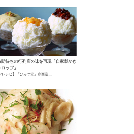
時間待ちの行列店の味を再現「自家製かき
シロップ」
IYレシピ】「ひみつ堂」森西浩二