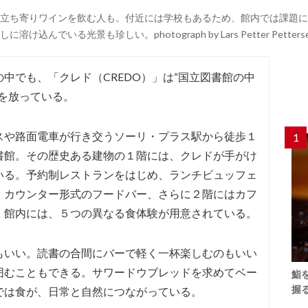
立ち寄りワインを飲む人も。付近には学校もあるため、館内では課題に
でいる光景も珍しい。photograph by Lars Petter Petters
中でも、「クレド（CREDO）」は“国立図書館の中
を放っている。
スや路面電車が行き交うソーリ・プラス駅から徒歩１
1
書館。その歴史ある建物の１階には、クレドが手がけ
いる。予約制レストランをはじめ、ランチビュッフェ
、カウンター形式のフードバー、さらに２階にはカフ
。館内には、５つの異なる食体験が用意されている。
もいい。読書の合間にバーで軽く一杯楽しむのもいい
囲むこともできる。サワードウブレッドを求めてベー
鮨
握
では食が、日常と自然につながっている。