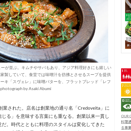
ューが並ぶ。キムチやサバもあり、アジア料理好きにも嬉しい
自家製していて、食堂では味噌汁を彷彿とさせるスープを提供
ケーキ「スヴェレ」に味噌バターを、フラットブレッド「レフ
aph by Asaki Abumi
業された。店名は創業地の通り名「Credoveita」に
信じる」を意味する言葉にも重なる。創業以来一貫し
OUR 
料理通
意だ。時代とともに料理のスタイルは変化してきた
る事