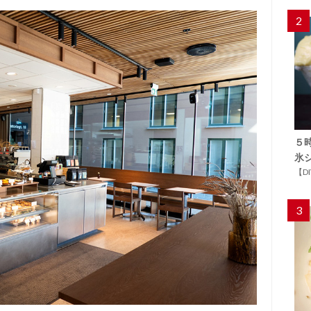
2
５
氷
【D
3