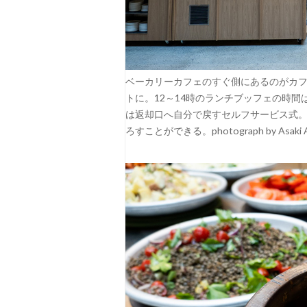
ベーカリーカフェのすぐ側にあるのがカ
トに。12～14時のランチブッフェの時
は返却口へ自分で戻すセルフサービス式
ろすことができる。photograph by Asaki A