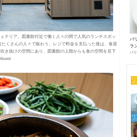
フェテリア。図書館付近で働く人々の間で人気のランチスポッ
パ
間はたくさんの人々で賑わう。レジで料金を支払った後は、食器
ラ
。吹き抜けの空間にあり、図書館の上階からも食の空間を見下
パリ「
bumi