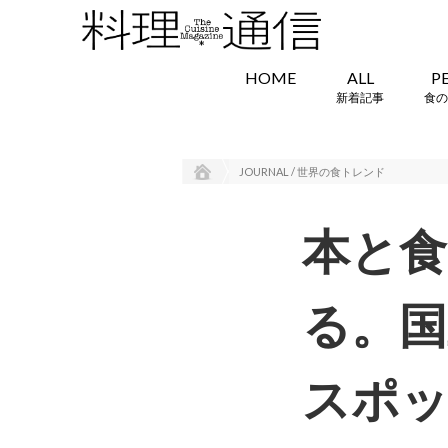
HOME
ALL
P
新着記事
食の
JOURNAL / 世界の食トレンド
本と食
る。国
スポ