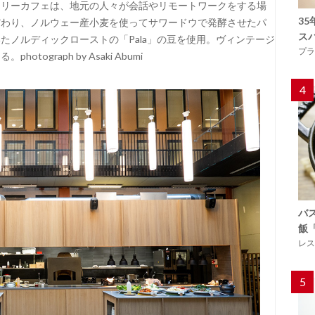
カリーカフェは、地元の人々が会話やリモートワークをする場
3
だわり、ノルウェー産小麦を使ってサワードウで発酵させたパ
ス
たノルディックローストの「Pala」の豆を使用。ヴィンテージ
プラ
graph by Asaki Abumi
4
バ
飯
レス
5