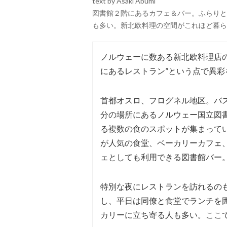
text by Asaki Abumi
図書館２階にあるカフェ＆バー。ふらりと
も多い。新北欧料理の空間がこれほど暮らしに溶け込ん
ノルウェーに数ある新北欧料理店の
にあるレストラン”という点で異彩
首都オスロ、フログネル地区。バ
分の場所にあるノルウェー国立図
る複数の食のスポットが集まって
が人気の食堂、ベーカリーカフェ
ェとしても利用できる図書館バー
特別な夜にレストランを訪れるの
し、平日は同僚と食堂でランチを
カリーに立ち寄る人も多い。ここ