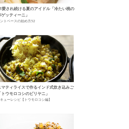
5年愛され続ける夏のアイドル「冷たい桃の
パゲッティーニ」
ントベースの始め方52
スマティライスで作るインド式炊き込みご
「トウモロコシのビリヤニ」
キューレシピ【トウモロコシ編】