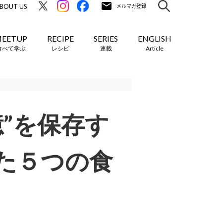
BOUT US
EETUP
RECIPE
SERIES
ENGLISH
食べて学ぶ
レシピ
連載
Article
”を保存す
た５つの食