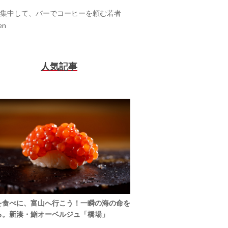
集中して、バーでコーヒーを頼む若者
en
人気記事
を食べに、富山へ行こう！一瞬の海の命を
る。新湊・鮨オーベルジュ「橋場」