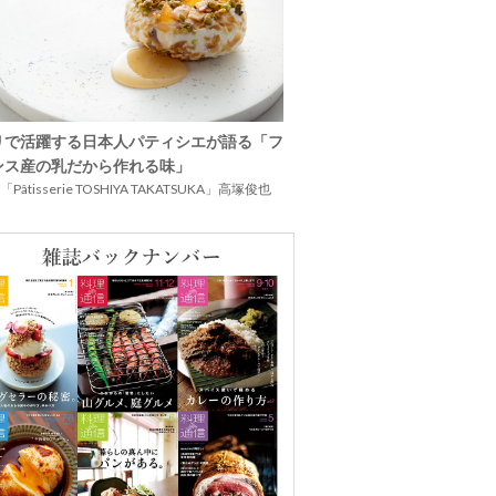
リで活躍する日本人パティシエが語る「フ
ンス産の乳だから作れる味」
Pâtisserie TOSHIYA TAKATSUKA」高塚俊也