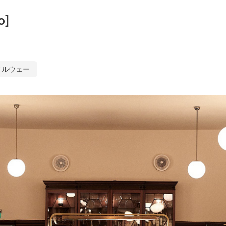
o]
ノルウェー