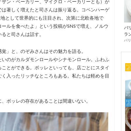
ィザン・ベーカリー、マイクロ・ベーカリーとも）が
では著しく増えたと司さんは振り返る。コペンハーゲ
信地として世界的にも注目され、次第に北欧各地で
ールを食べたよ」という投稿がSNSで増え、ノルウ
パ
いると司さんは話す。
ラ
パリ「
感覚」と、のぞみさんはその魅力を語る。
たいのがカルダモンロールやシナモンロール。ふわふ
ることができる。ボッレといっても、店ごとにスタイ
ごく入ったリッチなところもある。私たちは軽めを目
に、ボッレの存在があることは間違いない。