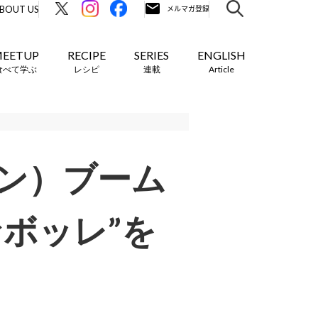
BOUT US
EETUP
RECIPE
SERIES
ENGLISH
食べて学ぶ
レシピ
連載
Article
ン）ブーム
ボッレ”を