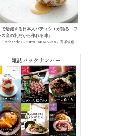
リで活躍する日本人パティシエが語る「フ
ンス産の乳だから作れる味」
Pâtisserie TOSHIYA TAKATSUKA」高塚俊也