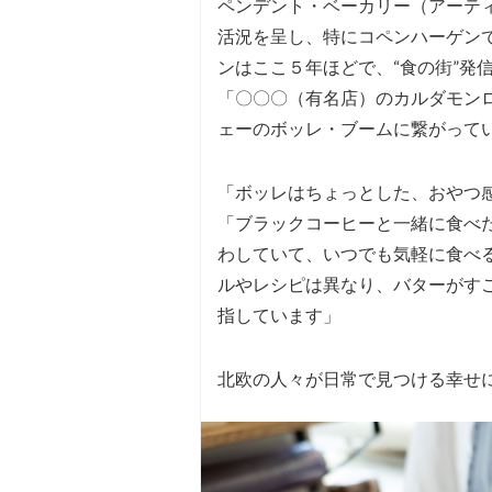
ペンデント・ベーカリー（アーテ
活況を呈し、特にコペンハーゲン
ンはここ５年ほどで、“食の街”発
「〇〇〇（有名店）のカルダモンロ
ェーのボッレ・ブームに繋がって
「ボッレはちょっとした、おやつ
「ブラックコーヒーと一緒に食べ
わしていて、いつでも気軽に食べ
ルやレシピは異なり、バターがす
指しています」
北欧の人々が日常で見つける幸せ