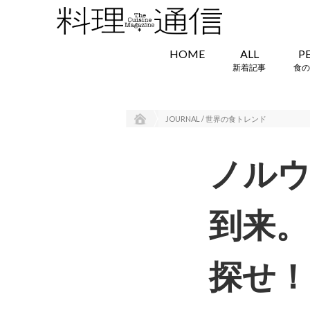
HOME
ALL
P
新着記事
食の
JOURNAL / 世界の食トレンド
ノル
到来。
探せ！