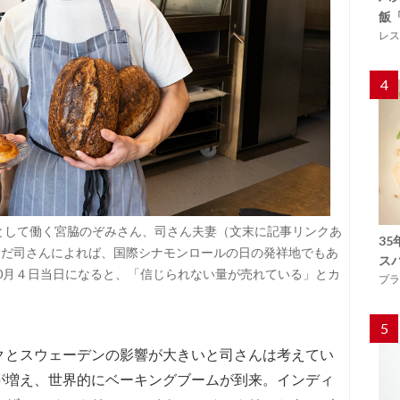
飯
レス
4
ーとして働く宮脇のぞみさん、司さん夫妻（文末に記事リンクあ
3
んだ司さんによれば、国際シナモンロールの日の発祥地でもあ
ス
0月４日当日になると、「信じられない量が売れている」とカ
プラ
5
クとスウェーデンの影響が大きいと司さんは考えてい
が増え、世界的にベーキングブームが到来。インディ