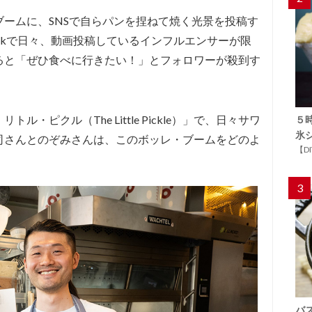
ームに、SNSで自らパンを捏ねて焼く光景を投稿す
Tokで日々、動画投稿しているインフルエンサーが限
ると「ぜひ食べに行きたい！」とフォロワーが殺到す
・ピクル（The Little Pickle）」で、日々サワ
５
氷
司さんとのぞみさんは、このボッレ・ブームをどのよ
【D
3
バ