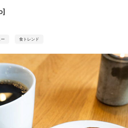
o]
ェー
食トレンド