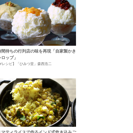
時間待ちの行列店の味を再現「自家製かき
シロップ」
IYレシピ】「ひみつ堂」森西浩二
スマティライスで作るインド式炊き込みご