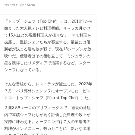
text by Yukino Kano
「トップ・シェフ（Top Chef）」は、2010年から
始まった大人気テレビ料理番組。４～５カ月かけ
て15人ほどの現役料理人が様々なテーマで料理を
披露し、重鎮シェフたちが審査する。最後には優
勝者が決まる勝ち抜き戦で、現在13シーズンが放
映中だ。優勝者はその後独立して、ミシュランの
星を獲得したりメディアで活躍するなど、スター
シェフになっている。
そんな番組から、レストランが誕生した。2022年
７月、パリ郊外シュレンヌにオープンした「ビス
トロ・トップ・シェフ（Bistrot Top Chef）」だ。
３皿39.9ユーロのプリフィックスで、過去の番組
内で重鎮シェフたちが高く評価した料理の数々が
実際に味わえる。オープニングは７人の出場者の
料理がオンメニュー。数カ月ごとに、新たな出場