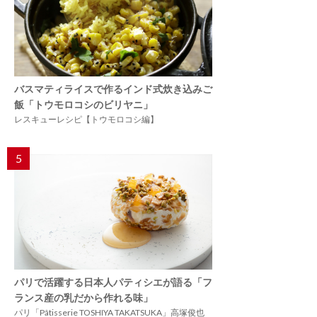
バスマティライスで作るインド式炊き込みご
飯「トウモロコシのビリヤニ」
レスキューレシピ【トウモロコシ編】
5
パリで活躍する日本人パティシエが語る「フ
ランス産の乳だから作れる味」
パリ「Pâtisserie TOSHIYA TAKATSUKA」高塚俊也