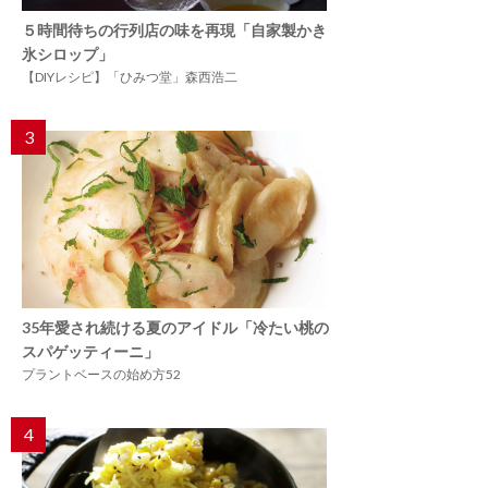
５時間待ちの行列店の味を再現「自家製かき
氷シロップ」
【DIYレシピ】「ひみつ堂」森西浩二
3
35年愛され続ける夏のアイドル「冷たい桃の
スパゲッティーニ」
プラントベースの始め方52
4