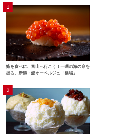
1
鮨を食べに、富山へ行こう！一瞬の海の命を
握る。新湊・鮨オーベルジュ「橋場」
2