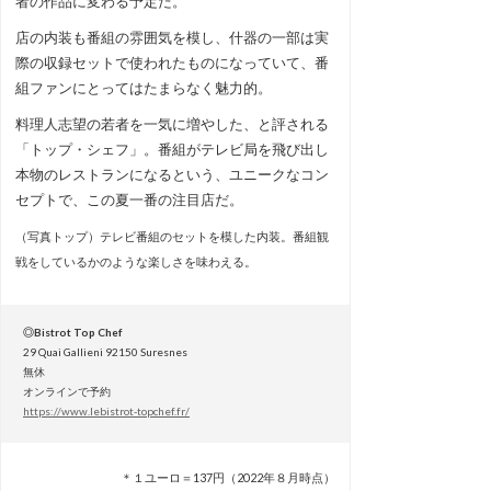
者の作品に変わる予定だ。
店の内装も番組の雰囲気を模し、什器の一部は実
際の収録セットで使われたものになっていて、番
組ファンにとってはたまらなく魅力的。
料理人志望の若者を一気に増やした、と評される
「トップ・シェフ」。番組がテレビ局を飛び出し
本物のレストランになるという、ユニークなコン
セプトで、この夏一番の注目店だ。
（写真トップ）テレビ番組のセットを模した内装。番組観
戦をしているかのような楽しさを味わえる。
◎Bistrot Top Chef
29 Quai Gallieni 92150 Suresnes
無休
オンラインで予約
https://www.lebistrot-topchef.fr/
＊１ユーロ＝137円（2022年８月時点）