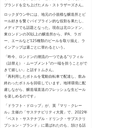
ブランドを立ち上げたメル・ストラザーズさん。
ロックダウン中には、地元の小規模な醸造所とビ
ール好きを繋ぐパイプライン的な役割を果たし、
メディアでも話題となった。現在は北ロンドン、
東ロンドンの30以上の醸造所から、IPA、ラガ
ー、エールなど125種類のビールを取り揃え、ラ
インアップは週ごとに替わるという。
「昨今、ロンドンの潮流の一つである“リフィル
（詰替え）・ムーブメント”の一端を担うことがで
きて嬉しい」と話すトムさん。
「再利用したボトルを電動自転車で配達し、飲み
終わったボトルを回収しています。地球環境に配
慮しながら、醸造場直送のフレッシュな生ビール
を楽しめるのです」
「ドラフト・ドロップ」が、英『マリ・クレー
ル』主催の「サステナビリティ大賞」で、2022年
「ベスト・サステナブル・ドリンク・サブスクリ
プション・ブランド」に選ばれたのも、頷ける話