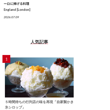
ーロに捧げる料理
England [London]
2026.07.09
人気記事
1
５時間待ちの行列店の味を再現「自家製かき
氷シロップ」