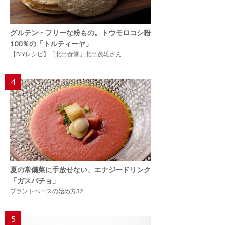
グルテン・フリーな粉もの。トウモロコシ粉
100％の「トルティーヤ」
【DIYレシピ】「北出食堂」北出茂雄さん
4
夏の常備菜に手放せない、エナジードリンク
「ガスパチョ」
プラントベースの始め方32
5