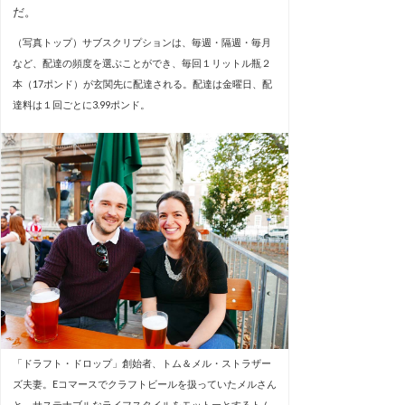
だ。
（写真トップ）サブスクリプションは、毎週・隔週・毎月
など、配達の頻度を選ぶことができ、毎回１リットル瓶２
本（17ポンド）が玄関先に配達される。配達は金曜日、配
達料は１回ごとに3.99ポンド。
「ドラフト・ドロップ」創始者、トム＆メル・ストラザー
ズ夫妻。Eコマースでクラフトビールを扱っていたメルさん
と、サステナブルなライフスタイルをモットーとするトム