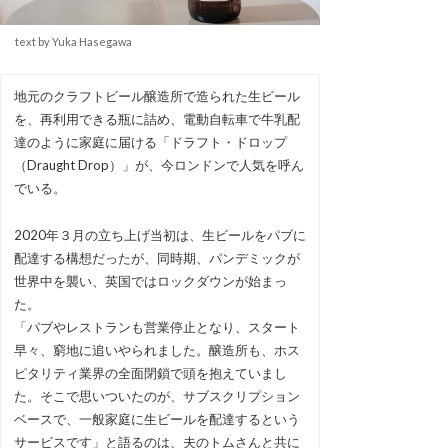
text by Yuka Hasegawa
地元のクラフトビール醸造所で造られた生ビール
を、再利用できる瓶に詰め、電動自転車で牛乳配
達のように家庭に届ける「ドラフト・ドロップ
（Draught Drop）」が、今ロンドンで人気を呼ん
でいる。
2020年３月の立ち上げ当初は、生ビールをパブに
配達する構想だったが、同時期、パンデミックが
世界中を襲い、英国ではロックダウンが始まっ
た。
「パブやレストランも営業停止となり、スタート
早々、窮地に追いやられました。醸造所も、ホス
ピタリティ業界の全面閉鎖で頭を抱えていまし
た。そこで思いついたのが、サブスクリプション
ベースで、一般家庭に生ビールを配達するという
サービスです」と語るのは、夫のトムさんと共に