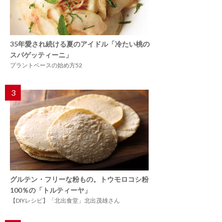
35年愛され続ける夏のアイドル「冷たい桃の
スパゲッティーニ」
プラントベースの始め方52
3
グルテン・フリーな粉もの。トウモロコシ粉
100％の「トルティーヤ」
【DIYレシピ】「北出食堂」北出茂雄さん