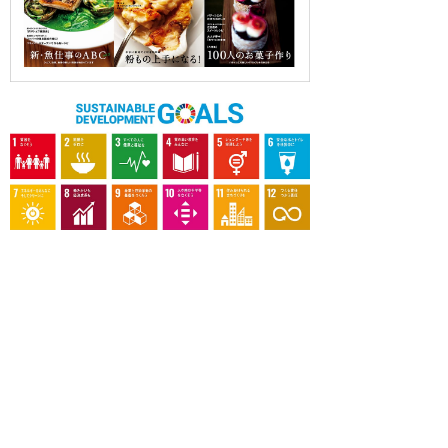
OUR CONTRIBUTION TO SDGs
料理通信社は、食の領域と深く関わるSDGs達成に繋が
る事業を目指し、メディア活動を続けて参ります。
「会社案内」「About us」更新のお知ら
せ