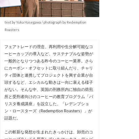
text by Yuka Hasegawa / photograph by Redemption
Roasters
フェアトレードの理念、再利用や生分解可能なコ
ーヒーカップの導入など、サステナブルな姿勢が
一般的となりつつある昨今のコーヒー業界。さら
にカーボン・オフセットに取り組んだり、チャリ
ティ団体と連携してプロジェクトを興す企業が台
頭するなど、エシカルな動きは一向に衰える様子
がない。そんな中、英国の刑務所内に独自の焙煎
所と受刑者向けのコーヒーの教育プログラム「バ
リスタ養成講座」を設立した、「レデンプショ
ン・ロースターズ（Redemption Roasters）」が
話題だ。
この斬新な発想が生まれたきっかけは、卸売のコ
ーヒーブランドを所有していたマックス・デュビ