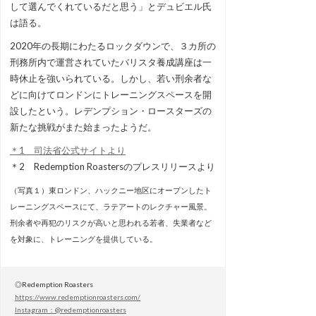
して選んでくれているだと思う」とデュビエル氏
は語る。
2020年の長期にわたるロックダウンで、３カ所の
刑務所内で運営されていたバリスタ養成講座は一
時休止を強いられている。しかし、若い刑余者な
どに向けてロンドンにトレーニングスペースを開
設したという。レデンプション・ロースターズの
新たな挑戦がまた始まったようだ。
＊1 司法省公式サイトより
＊2 Redemption Roastersのプレスリリースより
（写真１）東ロンドン、ハックニー地区にオープンしたト
レーニングスペースにて、ラテアートのレクチャー風景。
刑余者や再犯のリスクが高いと思われる若者、失業者など
を対象に、トレーニングを提供している。
◎Redemption Roasters
https://www.redemptionroasters.com/
Instagram：@redemptionroasters