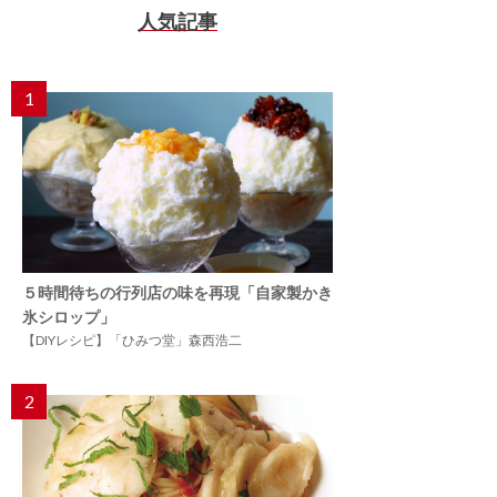
人気記事
1
５時間待ちの行列店の味を再現「自家製かき
氷シロップ」
【DIYレシピ】「ひみつ堂」森西浩二
2