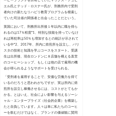
エル氏とテッド・ロスナー氏が、刑務所内で受刑
者向けの新たなリハビリ教育プログラムを模索し
ていた司法省の関係者と出会ったことだという。
英国において、刑務所出所後１年以内に職を得ら
れるのは17％程度*1、特別な技能を持っていなけ
れば再犯率は50％も増加するとの統計が示されて
いる中*2、2017年、所内に焙煎所を設立し、バリ
スタの技術と知識を学ぶコースをスタート。受講
生は出所後、現在ロンドンに８店舗を構える直営
のコーヒーショップ、もしくは他の店で雇用の機
会が得られるようなサポートを受けられる。
「受刑者を雇用することで、安価な労働力を得て
いるのだろうと思われがちですが、実は所内に焙
煎所を設立し稼働させるには、コストがとてもか
かる。とはいえ、社会によい影響を与えるソーシ
ャル・エンタープライズ（社会的企業）を構築し
たと自負しています。人々は単に私たちのコーヒ
ーを飲むだけではなく、ブランドの価値観に賛同