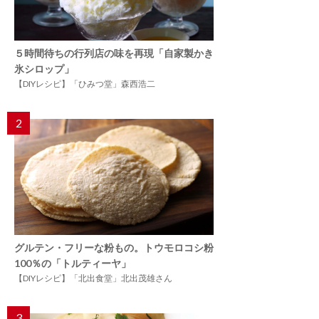
５時間待ちの行列店の味を再現「自家製かき
氷シロップ」
【DIYレシピ】「ひみつ堂」森西浩二
2
グルテン・フリーな粉もの。トウモロコシ粉
100％の「トルティーヤ」
【DIYレシピ】「北出食堂」北出茂雄さん
3