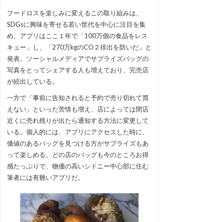
フードロスを楽しみに変えるこの取り組みは、
SDGsに興味を寄せる若い世代を中心に注目を集
め、アプリはここ１年で「100万個の食品をレス
キュー」し、「270万kgのCO２排出を防いだ」と
発表。ソーシャルメディアでサプライズバッグの
写真をとってシェアする人も増えており、完売店
が続出している。
一方で「事前に告知されると予約で売り切れて買
えない」といった苦情も増え、店によっては閉店
近くに売れ残りが出たら通知する方法に変更して
いる。個人的には、アプリにアクセスした時に、
価値のあるバッグを見つける方がサプライズもあ
って楽しめる。どの店のバッグも今のところお得
感たっぷりで、物価の高いシドニー中心部に住む
筆者には有難いアプリだ。