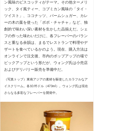
ン風味のビスコッティがテーマ。その他ターメリ
ック、タイ風ティー、コブミカン風味の「タイ・
ツイスト」、ココナッツ、パームシュガー、カレ
ーの木の葉を使った「ボボ・チャチャ」など、独
創的で味わい深い素材を生かした品揃えだ。シェ
フの作った味わいだけに、各フレーバーのバラン
スと重なる余韻は、まるでレストランで料理やデ
ザートを食べているかのよう。現在、購入方法は
オンラインで注文後、市内のポップアップの場で
ピックアップという形だが、ウォング氏は小売店
およびデリバリー販売を準備中だ。
（写真トップ）東南アジアの素材を駆使したカラフルなア
イスクリーム。各10.95ドル（473ml）。ウォング氏は現在
さらなる多彩なフレーバーを開発中。