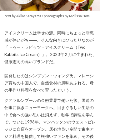
text by Akiko Katayama / photographs by Melissa Hom
アイスクリームは幸せの源。同時にちょっと罪悪
感が伴いがち――。そんな向きにぴったりなのが
「トゥー・ラビッツ・アイスクリーム（Two
Rabbits Ice Cream）」。2023年２月に生まれた、
健康志向の高いブランドだ。
開発したのはシンプソン・ウォング氏。マレーシ
ア育ちの中国人で、自然食材の風味あふれる、母
の手作り料理を食べて育ったという。
クアラルンプールの金融業界で働いた後、国連の
仕事に就きニューヨークへ。目まぐるしい生活の
中で食への強い思いは消えず、独学で調理を学ん
で、ついに1996年、マンハッタンのウェストビレ
ッジに自店をオープン。居心地良い空間で東南ア
ジア料理を提供して根強いファンを集め、その後