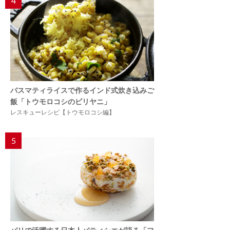
4
バスマティライスで作るインド式炊き込みご
飯「トウモロコシのビリヤニ」
レスキューレシピ【トウモロコシ編】
5