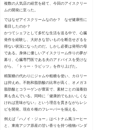
複数の人気店の経営を経て、今回のアイスクリー
ムの開発に至った。
ではなぜアイスクリームなのか？ なぜ健康性に
着目したのか？
かつてシェフとして多忙な生活を送る中で、心臓
発作を経験し、大好きな甘いものを断念せざるを
得ない状況になったのだ。しかし必要は発明の母
である。身体に優しいアイスクリーム作りの夢が
募り、心臓専門医である夫のアドバイスを受けな
がら、「トゥー・ラビッツ」を作り上げた。
精製糖の代わりにジャムや粗糖を使い、カロリー
は抑えめ。不飽和脂肪酸の比率が高く、オメガ３
脂肪酸とコラーゲンが豊富で、素材ごとの滋養効
果も含んでいる。同時に「健康的でもおいしくな
ければ意味がない」という理念を貫きながらレシ
ピを開発。現在６種のフレーバーを揃える。
例えば「ハノイ・ジョー」はベトナム風コーヒー
と、東南アジア原産の甘い香りを持つ植物パンダ