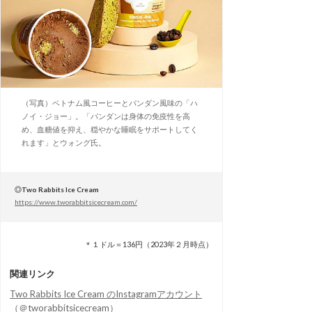
（写真）ベトナム風コーヒーとパンダン風味の「ハ
ノイ・ジョー」。「パンダンは身体の免疫性を高
め、血糖値を抑え、穏やかな睡眠をサポートしてく
れます」とウォング氏。
◎Two Rabbits Ice Cream
https://www.tworabbitsicecream.com/
＊１ドル＝136円（2023年２月時点）
関連リンク
Two Rabbits Ice Cream のInstagramアカウント
（＠tworabbitsicecream）