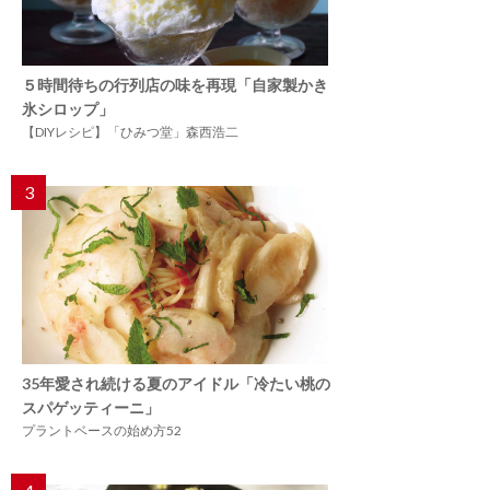
５時間待ちの行列店の味を再現「自家製かき
氷シロップ」
【DIYレシピ】「ひみつ堂」森西浩二
3
35年愛され続ける夏のアイドル「冷たい桃の
スパゲッティーニ」
プラントベースの始め方52