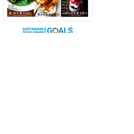
OUR CONTRIBUTION TO SDGs
料理通信社は、食の領域と深く関わるSDGs達成に繋が
る事業を目指し、メディア活動を続けて参ります。
「会社案内」「About us」更新のお知ら
せ