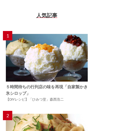
人気記事
1
５時間待ちの行列店の味を再現「自家製かき
氷シロップ」
【DIYレシピ】「ひみつ堂」森西浩二
2