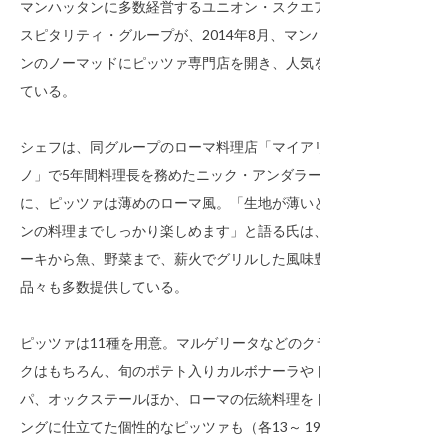
マンハッタンに多数経営するユニオン・スクエア・ホ
スピタリティ・グループが、2014年8月、マンハッタ
ンのノーマッドにピッツァ専門店を開き、人気を博し
ている。
シェフは、同グループのローマ料理店「マイアリー
ノ」で5年間料理長を務めたニック・アンダラー氏だけ
に、ピッツァは薄めのローマ風。「生地が薄いとメイ
ンの料理までしっかり楽しめます」と語る氏は、ステ
ーキから魚、野菜まで、薪火でグリルした風味豊かな
品々も多数提供している。
ピッツァは11種を用意。マルゲリータなどのクラシッ
クはもちろん、旬のポテト入りカルボナーラやトリッ
パ、オックステールほか、ローマの伝統料理をトッピ
ングに仕立てた個性的なピッツァも（各13～ 19ド