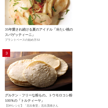
35年愛され続ける夏のアイドル「冷たい桃の
スパゲッティーニ」
プラントベースの始め方52
3
グルテン・フリーな粉もの。トウモロコシ粉
100％の「トルティーヤ」
【DIYレシピ】「北出食堂」北出茂雄さん