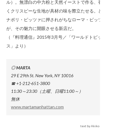
ル）。無漂白の中力粉と天然イーストで作る、香ばし
くクリスピーな生地が具材の味を際立たせる。とかく
ナポリ・ピッツァに押されがちなローマ・ピッツァだ
が、その魅力に開眼させる新店だ。
（『料理通信』2015年3月号／「ワールドトピック
ス」より）
◎ MARTA
29 E 29th St. New York, NY 10016
☎ +1-212-651-3800
11:30～23:30（土曜、日曜11:00～）
無休
www.martamanhattan.com
text by Akiko Katayama