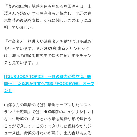
「食の都庄内」親善大使も務める奥田さんは、山
澤さんを始めとする生産者らと協力し、地元の在
来野菜の復活を支援。それに関し、このように説
明していました。
「生産者と、料理人や消費者とを結びつける試み
を行っています。また2020年東京オリンピック
は、地元の作物を世界中の観客に紹介するチャン
スと見ています。」
[TSURUOKA TOPICS ～食の魅力が際立つ、鶴
岡～] つるおか食文化市場「FOODEVER」オープ
ン！
山澤さんの農場のそばに最近オープンしたレスト
ラン「土遊農」では、400年前のキュウリやトマト
を、生野菜のエキスという最も純粋な形で味わう
ことができます。このすっきりした色鮮やかなジ
ュースは、野菜の味わいが濃く、土の香りもある