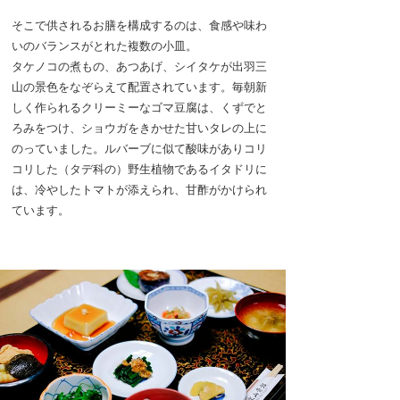
そこで供されるお膳を構成するのは、食感や味わ
いのバランスがとれた複数の小皿。
タケノコの煮もの、あつあげ、シイタケが出羽三
山の景色をなぞらえて配置されています。毎朝新
しく作られるクリーミーなゴマ豆腐は、くずでと
ろみをつけ、ショウガをきかせた甘いタレの上に
のっていました。ルバーブに似て酸味がありコリ
コリした（タデ科の）野生植物であるイタドリに
は、冷やしたトマトが添えられ、甘酢がかけられ
ています。