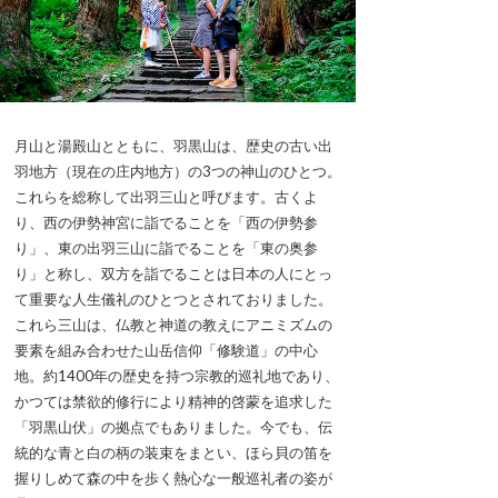
月山と湯殿山とともに、羽黒山は、歴史の古い出
羽地方（現在の庄内地方）の3つの神山のひとつ。
これらを総称して出羽三山と呼びます。古くよ
り、西の伊勢神宮に詣でることを「西の伊勢参
り」、東の出羽三山に詣でることを「東の奥参
り」と称し、双方を詣でることは日本の人にとっ
て重要な人生儀礼のひとつとされておりました。
これら三山は、仏教と神道の教えにアニミズムの
要素を組み合わせた山岳信仰「修験道」の中心
地。約1400年の歴史を持つ宗教的巡礼地であり、
かつては禁欲的修行により精神的啓蒙を追求した
「羽黒山伏」の拠点でもありました。今でも、伝
統的な青と白の柄の装束をまとい、ほら貝の笛を
握りしめて森の中を歩く熱心な一般巡礼者の姿が