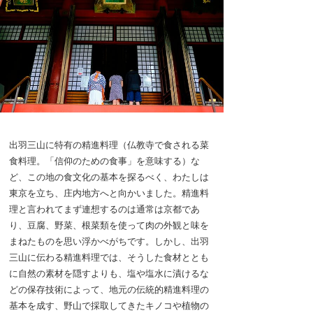
出羽三山に特有の精進料理（仏教寺で食される菜
食料理。「信仰のための食事」を意味する）な
ど、この地の食文化の基本を探るべく、わたしは
東京を立ち、庄内地方へと向かいました。精進料
理と言われてまず連想するのは通常は京都であ
り、豆腐、野菜、根菜類を使って肉の外観と味を
まねたものを思い浮かべがちです。しかし、出羽
三山に伝わる精進料理では、そうした食材ととも
に自然の素材を隠すよりも、塩や塩水に漬けるな
どの保存技術によって、地元の伝統的精進料理の
基本を成す、野山で採取してきたキノコや植物の