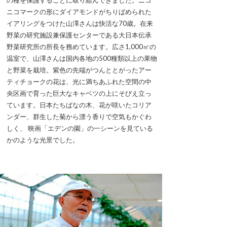
ニコマークの形にダイアモンドがちりばめられた
イアリングをつけた山澤さんは快活な70歳。在来
野菜の研究施設兼保護センターである大日本伝承
野菜研究所の所長を務めています。広さ1,000㎡の
温室で、山澤さんは国内各地の500種類以上の果物
と野菜を栽培。紫色の先端がつんととがったアー
ティチョークの花は、光に満ちあふれた空間の中
央区画で育った巨大なキャベツの上にそびえ立っ
ています。日本たちばなの木、花が咲いたコリア
ンダー、群生した菊から漂う香りで空気もかぐわ
しく、 映画「エデンの園」の一シーンを見ている
かのような光景でした。