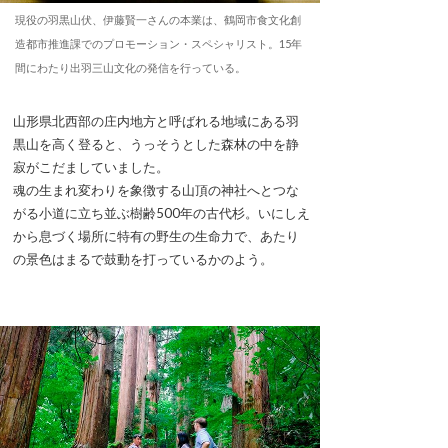
現役の羽黒山伏、伊藤賢一さんの本業は、鶴岡市食文化創
造都市推進課でのプロモーション・スペシャリスト。15年
間にわたり出羽三山文化の発信を行っている。
山形県北西部の庄内地方と呼ばれる地域にある羽
黒山を高く登ると、うっそうとした森林の中を静
寂がこだましていました。
魂の生まれ変わりを象徴する山頂の神社へとつな
がる小道に立ち並ぶ樹齢500年の古代杉。いにしえ
から息づく場所に特有の野生の生命力で、あたり
の景色はまるで鼓動を打っているかのよう。