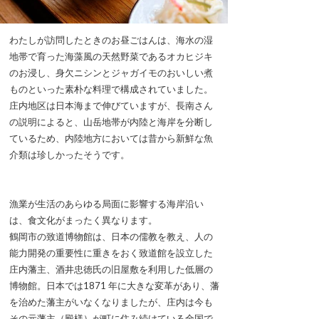
わたしが訪問したときのお昼ごはんは、海水の湿
地帯で育った海藻風の天然野菜であるオカヒジキ
のお浸し、身欠ニシンとジャガイモのおいしい煮
ものといった素朴な料理で構成されていました。
庄内地区は日本海まで伸びていますが、長南さん
の説明によると、山岳地帯が内陸と海岸を分断し
ているため、内陸地方においては昔から新鮮な魚
介類は珍しかったそうです。
漁業が生活のあらゆる局面に影響する海岸沿い
は、食文化がまったく異なります。
鶴岡市の致道博物館は、日本の儒教を教え、人の
能力開発の重要性に重きをおく致道館を設立した
庄内藩主、酒井忠徳氏の旧屋敷を利用した低層の
博物館。日本では1871 年に大きな変革があり、藩
を治めた藩主がいなくなりましたが、庄内は今も
その元藩主（殿様）が町に住み続けている全国で