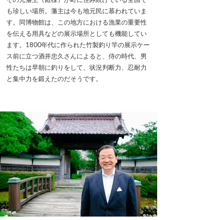
も珍しい場所。藩主は今も地元民に慕われていま
す。同博物館は、この地方における漁業の重要性
を伝える用具などの展示場所としても機能してい
ます。1800年代に作られた竹製釣り竿の展示ケー
ス前に立つ酒井忠久さんによると、侍の時代、男
性たちは早朝に釣りをして、状況判断力、忍耐力
と集中力を鍛えたのだそうです。