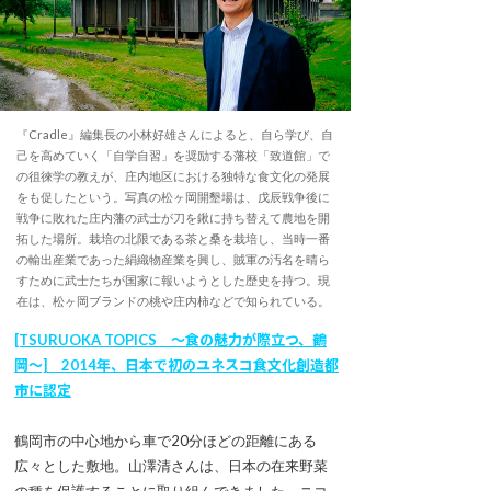
『Cradle』編集長の小林好雄さんによると、自ら学び、自
己を高めていく「自学自習」を奨励する藩校「致道館」で
の徂徠学の教えが、庄内地区における独特な食文化の発展
をも促したという。写真の松ヶ岡開墾場は、戊辰戦争後に
戦争に敗れた庄内藩の武士が刀を鍬に持ち替えて農地を開
拓した場所。栽培の北限である茶と桑を栽培し、当時一番
の輸出産業であった絹織物産業を興し、賊軍の汚名を晴ら
すために武士たちが国家に報いようとした歴史を持つ。現
在は、松ヶ岡ブランドの桃や庄内柿などで知られている。
[TSURUOKA TOPICS ～食の魅力が際立つ、鶴
岡～] 2014年、日本で初のユネスコ食文化創造都
市に認定
鶴岡市の中心地から車で20分ほどの距離にある
広々とした敷地。山澤清さんは、日本の在来野菜
の種を保護することに取り組んできました。ニコ