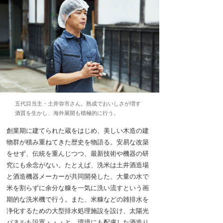
五代目当主・土井弥市さん。熟成でおいしさが増す
酒質を生かし、海外展開も積極的に行う。
創業期に建てられた蔵をはじめ、美しい木造の建
物群が積み重ねてきた歴史を物語る。安易な改築
をせず、伝統を重んじつつ、最新技術や機器の研
究にも余念がない。たとえば、洗米は土井酒造場
と酒造機器メーカーが共同開発した、大量の水で
米を割らずに余分な糠を一気に洗い流すという画
期的な洗米機で行う。また、米糠などの雑排水を
浄化するための大型排水処理施設を設け、太陽光
パネルも設置・・・と、環境にも配慮した酒造り