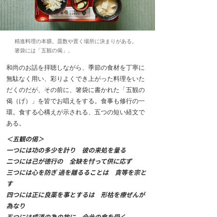
精進料理の本膳。皿数や置く場所に決まりがある。
箸袋には「五観の偈」。
和尚のお話を拝聴しながら、季節の食材を丁寧に
無駄なく用い、彩りよくでき上がった料理をいた
だくのだが、その前に、箸袋に書かれた「五観の
偈（げ）」を皆でお唱えをする。食事も修行の一
環。食する心構えが示される、五つの短い経文で
ある。
＜五観の偈＞
一つには功の多少を計り 彼の来処を量る
二つには己が徳行の 全缺を忖って供に応ず
三つには心を防ぎ 過を離るることは 貪等を宗と
す
四つには正に良薬を事とするは 形枯を療ぜんが
為なり