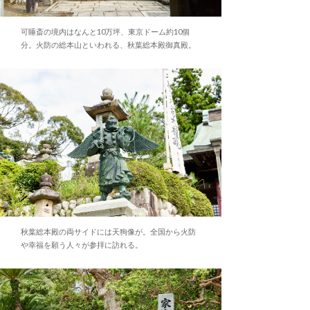
可睡斎の境内はなんと10万坪、東京ドーム約10個
分。火防の総本山といわれる、秋葉総本殿御真殿。
秋葉総本殿の両サイドには天狗像が。全国から火防
や幸福を願う人々が参拝に訪れる。