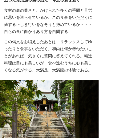
五つには成道の為の故に 今此の食を受く
食材の命の尊さと、かけられた多くの手間と苦労
に思いを巡らせているか。この食事をいただくに
値する正しき行いをなそうと努めているか・・・
自らの食に向かうあり方を自問する。
この偈文をお唱えしたあとは、リラックスしてゆ
ったりと食事をいただく。和尚は何か尋ねたいこ
とがあれば、気さくに質問に答えてくれる。精進
料理は目にも美しいが、食べ進むうちに心も美し
くなる気がする、大満足、大満腹の体験である。