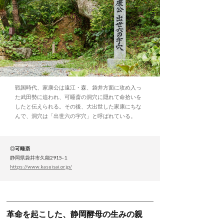
戦国時代、家康公は遠江・森、袋井方面に攻め入っ
た武田勢に追われ、可睡斎の洞穴に隠れて命拾いを
したと伝えられる。その後、大出世した家康にちな
んで、洞穴は「出世六の字穴」と呼ばれている。
◎可睡斎
静岡県袋井市久能2915-１
https://www.kasuisai.or.jp/
革命を起こした、静岡酵母の生みの親