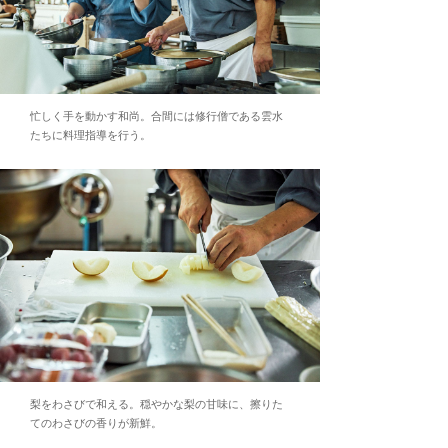
忙しく手を動かす和尚。合間には修行僧である雲水
たちに料理指導を行う。
梨をわさびで和える。穏やかな梨の甘味に、擦りた
てのわさびの香りが新鮮。