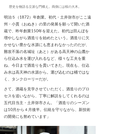
歴史を物語る立派な門構え。両側には桜の大木。
明治５（1872）年創業。初代・土井弥市がここ遠
州・小貫（おぬき）の里の発展を願って開いた酒
蔵で、昨年創業150年を迎えた。初代は田んぼを
増やしながら酒造りを始めたという。酒造りに欠
かせない豊かな水源にも恵まれなかったのだが、
難攻不落の名城址（あと）がある高天神の山麓か
ら仕込み水を運び入れるなど、様々な工夫を重
ね、今日まで酒造りを貫いてきた。現在も、仕込
み水は高天神の水源から。運び込むのは桶ではな
く、タンクローリーだが。
さて、酒蔵を見学させていただく。酒造りのプロ
セスを追いながら、丁寧に解説をしてくれるのは
五代目当主・土井弥市さん。「酒造りのシーズン
は10月から４月後半。伝統を守りながら、新技術
の開発にも努めています」