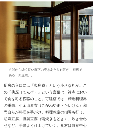
玄関から続く長い廊下の突きあたり付近が、厨房で
ある「典座寮」。
厨房の入口には「典座寮」という小さな札が。こ
の「典座（てんぞ）」という言葉は、禅寺におい
て食を司る役職のこと。可睡斎では、精進料理界
の重鎮、小金山泰玄（こがねやま・たいげん）和
尚自らが料理を手がけ、料理教室の指導も行う。
胡麻豆腐、擬製豆腐（蒲焼きもどき）、炊き合わ
せなど、手際よく仕上げていく。食材は野菜中心