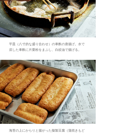
平皿（八寸的な盛り合わせ）の車麩の唐揚げ。水で
戻した車麩に片栗粉をまぶし、白絞油で揚げる。
海苔の上にからりと揚がった擬製豆腐（蒲焼きもど