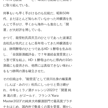
に取り組んでいる。
何事もいち早く手がけるのも伝統だ。昭和50年
代、まだほとんど知られていなかった吟醸酒を先
んじて手がけ、早くから海外へも進出した「開
運」が大好評を博している。
かつて、能登杜氏四天王のひとりであった波瀬正
吉杜氏が先代とともに長年培ってきた吟醸酒造り
は、静岡酵母のひとつであるHD-１酵母を生み出
し、「全国新酒鑑評会」で７年連続金賞受賞とい
う形で実を結ぶ。HD-１酵母はのちに県内の10の
酒蔵にも提供され、他県には真似できない味わい
をもつ静岡の酒を確立させた。
その伝統は今、“能登流”として掛川出身の榛葉農
（しんば・みのり）杜氏にしっかりと受け継が
れ、今年もミラノ酒チャレンジ2023で「開運 純
米 葛の里」がゴールド、フランス“Kura
Master2023”の純米大吟醸酒部門で最高賞プラチ
ナをはじめ、国内外で数多くの賞を受賞。輝かし