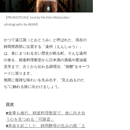
【PROMOTION】text by Michiko Watanabe /
photographs by AKANE
かつて遠江国（とおとうみ）と呼ばれた、現在の
静岡県西部に位置する「遠州（えんしゅう）」
は、食にまつわる古い歴史が眠る町。そんな遠州
の食を、精進料理教室から日本酒の酒蔵や醤油蔵
見学まで、古くから伝わる調理法、“発酵”をキーワ
ードに巡ります。
無限に複雑な味わいを生み出す、“見えぬものた
ち”に触れる旅に出かけましょう。
目次
■食事も修行。精進料理教室で、食に向き合
う心を見つめる「可睡斎」
■革命を起こした、静岡酵母の生みの親「土