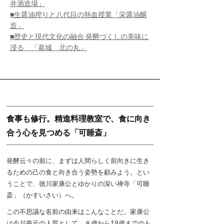
井酒造場」
■生醤油搾りと八代目の熱血授業「栄醤油醸
造」
■歴史と現代文化の融合 発酵づくしの美味に
浸る 「葛城 北の丸」
食事も修行。精進料理教室で、食に向き
合う心を見つめる「可睡斎」
発酵云々の前に、まずは人間らしく前向きに生き
るための己の食と向き合う姿勢を顧みよう。とい
うことで、徳川家康公とゆかりの深い禅寺「可睡
斎」（かすいさい）へ。
この不思議な名前の由来はこんなことだ。家康公
は今川義元の人質として、８歳から19歳までのも