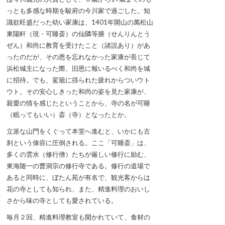
っとも多感な時期を駿府の今川家で過ごした。知
識欲旺盛だった幼い家康は、1401年開山の萬松山
東陽軒（現・可睡斎）の仙隣等膳（せんりんとう
ぜん）和尚に教育を受けたこと（諸説あり）があ
ったのだが、その恩を忘れなかった家康が長じて
浜松城主になった際、旧恩に報いるべく和尚を城
に招待。でも、駕籠に揺られた疲れからついウト
ウト。その安心しきった和尚の姿を見た家康が、
親愛の情を感じたということから、寺の名が可睡
（眠ってもいい）斎（寺）となったとか。
立派な山門をくぐって本堂へ進むと、いかにも古
刹という偉容に圧倒される。ここ「可睡斎」は、
多くの雲水（修行僧）たちが厳しい修行に励む、
東海随一の曹洞宗の修行寺である。修行の道場で
あると同時に、ぼたん苑が有名で、観光客からは
花の寺としても知られ、また、精進料理のおいし
さから味の寺としても愛されている。
毎月２回、精進料理教室も開かれていて、食材の