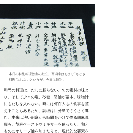
本日の特別料理教室の献立。曹洞宗はあまり“もどき
料理”はしないというが、今日は特別。
和尚の料理は、だしに頼らない。旬の素材の味と
水、そして少々の塩、砂糖、醤油が基本。味噌汁
にもだしを入れない。時には何百人もの食事を整
えることもあるため、調理は目分量でさくさく進
む。本来は洗い胡麻から時間をかけて作る胡麻豆
腐も、胡麻ペーストやミキサーを使ったり、和え
ものにオリーブ油を加えたりと、現代的な要素を