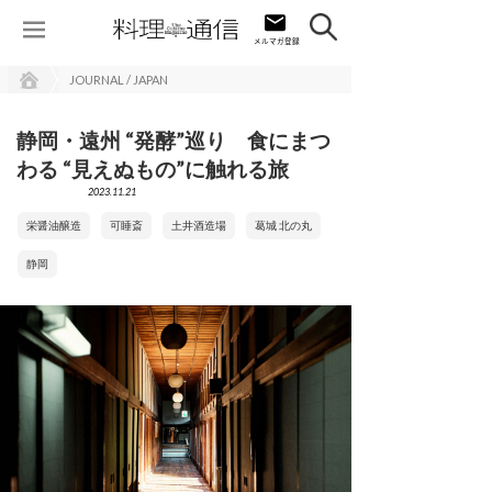
JOURNAL / JAPAN
静岡・遠州 “発酵”巡り 食にまつ
わる “見えぬもの”に触れる旅
2023.11.21
栄醤油醸造
可睡斎
土井酒造場
葛城 北の丸
静岡