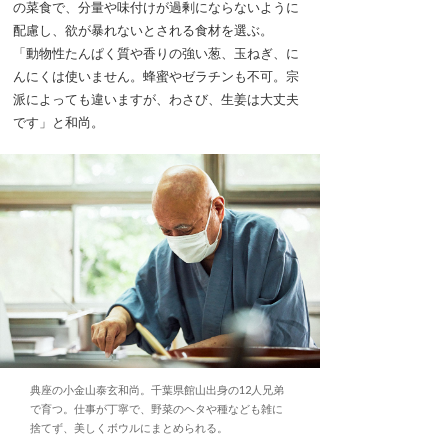
の菜食で、分量や味付けが過剰にならないように
配慮し、欲が暴れないとされる食材を選ぶ。
「動物性たんぱく質や香りの強い葱、玉ねぎ、に
んにくは使いません。蜂蜜やゼラチンも不可。宗
派によっても違いますが、わさび、生姜は大丈夫
です」と和尚。
典座の小金山泰玄和尚。千葉県館山出身の12人兄弟
で育つ。仕事が丁寧で、野菜のヘタや種なども雑に
捨てず、美しくボウルにまとめられる。