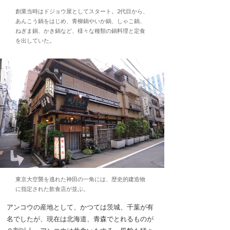
創業当時はドジョウ屋としてスタート。2代目から、
あんこう鍋をはじめ、青柳鍋やいか鍋、しゃこ鍋、
ねぎま鍋、かき鍋など、様々な種類の鍋料理と定食
を出していた。
東京大空襲を逃れた神田の一角には、歴史的建造物
に指定された飲食店が並ぶ。
アンコウの産地として、かつては茨城、千葉が有
名でしたが、現在は北海道、青森でとれるものが