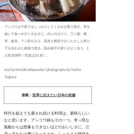
アンコウは下茹でをしっかりしてくさみを取り除き、骨を
抜いて食べやすい大きさに。白いのはウド。三ツ葉、椎
茸、銀杏、アン肝が入り、昆布と鰹節でひいただしと割り
下を合わせた鍋地で煮る。刻み柚子の香りがよく合う。1
人前3500円（写真は3人前）。
text by Michiko Watanabe / photographs by Toshio
Sugiura
連載：
世界に伝えたい日本の老舗
時代を超えても愛され続ける料理は、素晴らしい
なと思います。アンコウ鍋もその一つ。奇っ怪な
風貌からは想像もできないほどのおいしさに、江
戸っ子たちは虜になったとか。しっとりと情緒あ