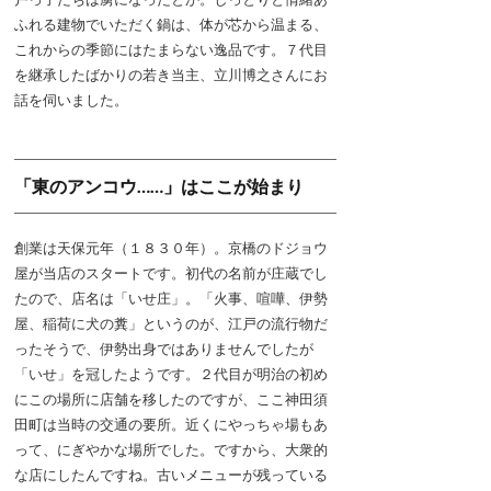
ふれる建物でいただく鍋は、体が芯から温まる、
これからの季節にはたまらない逸品です。７代目
を継承したばかりの若き当主、立川博之さんにお
話を伺いました。
「東のアンコウ……」はここが始まり
創業は天保元年（１８３０年）。京橋のドジョウ
屋が当店のスタートです。初代の名前が庄蔵でし
たので、店名は「いせ庄」。「火事、喧嘩、伊勢
屋、稲荷に犬の糞」というのが、江戸の流行物だ
ったそうで、伊勢出身ではありませんでしたが
「いせ」を冠したようです。２代目が明治の初め
にこの場所に店舗を移したのですが、ここ神田須
田町は当時の交通の要所。近くにやっちゃ場もあ
って、にぎやかな場所でした。ですから、大衆的
な店にしたんですね。古いメニューが残っている