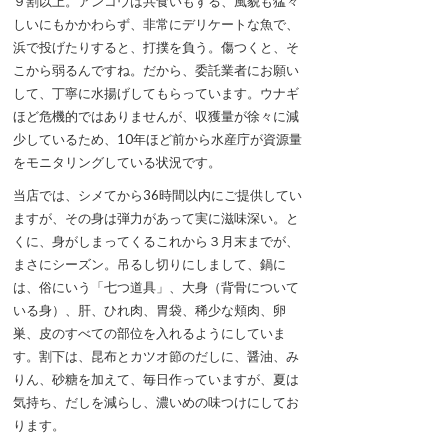
９割以上。アンコウは共食いもする、風貌も猛々
しいにもかかわらず、非常にデリケートな魚で、
浜で投げたりすると、打撲を負う。傷つくと、そ
こから弱るんですね。だから、委託業者にお願い
して、丁寧に水揚げしてもらっています。ウナギ
ほど危機的ではありませんが、収獲量が徐々に減
少しているため、10年ほど前から水産庁が資源量
をモニタリングしている状況です。
当店では、シメてから36時間以内にご提供してい
ますが、その身は弾力があって実に滋味深い。と
くに、身がしまってくるこれから３月末までが、
まさにシーズン。吊るし切りにしまして、鍋に
は、俗にいう「七つ道具」、大身（背骨について
いる身）、肝、ひれ肉、胃袋、稀少な頬肉、卵
巣、皮のすべての部位を入れるようにしていま
す。割下は、昆布とカツオ節のだしに、醤油、み
りん、砂糖を加えて、毎日作っていますが、夏は
気持ち、だしを減らし、濃いめの味つけにしてお
ります。