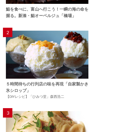
鮨を食べに、富山へ行こう！一瞬の海の命を
握る。新湊・鮨オーベルジュ「橋場」
2
５時間待ちの行列店の味を再現「自家製かき
氷シロップ」
【DIYレシピ】「ひみつ堂」森西浩二
3