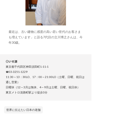
最近は、古い建物に感度の高い若い世代のお客さま
も増えています」と語る7代目の立川博之さんは、今
年30歳。
◎いせ源
東京都千代田区神田須田町1-11-1
☎03-3251-1229
11:30～13：30LO、17：00～21:00LO（土曜、日曜、祝日は
通し営業）
日曜休（12～3月は無休、4～9月は土曜、日曜、祝日休）
東京メトロ淡路町駅より徒歩3分
世界に伝えたい日本の老舗