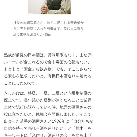
社長の尾崎宗範さん。地元に愛される普通酒か
ら世界を視野に入れた有機まで。飲む人に寄り
沿う柔軟な酒造りが信条。
熟成が前提の日本酒は、賞味期限もなく、またア
ルコールが含まれるので食中毒菌の心配もない、
もともと「安全」な飲み物。でも、そこにさらな
る安心を追求したいと、有機日本酒造りを始める
ことにしたのです。
きっかけは、特級、一級、二級という級別制度の
廃止です。長年続いた級別が無くなることに業界
全体で試行錯誤をしている時、地元の酒屋さんの
役に立ちたいと、勉強会を開催しました。そこで
出会った若手の酒屋さんと1996年に「自分たちが
自信を持って売れる酒を造りたい」と「栃木」を
キーワードに「米作り、酒造りの会」を立ち上げ