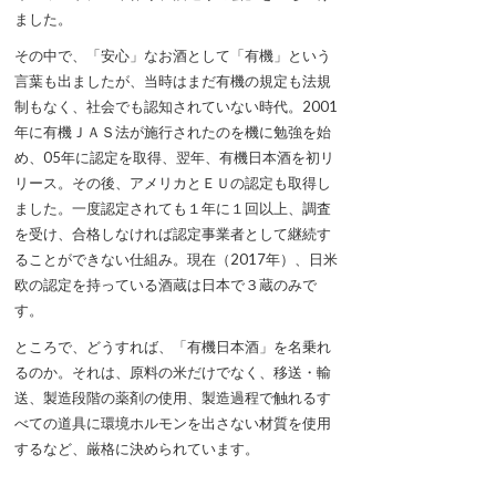
ました。
その中で、「安心」なお酒として「有機」という
言葉も出ましたが、当時はまだ有機の規定も法規
制もなく、社会でも認知されていない時代。2001
年に有機ＪＡＳ法が施行されたのを機に勉強を始
め、05年に認定を取得、翌年、有機日本酒を初リ
リース。その後、アメリカとＥＵの認定も取得し
ました。一度認定されても１年に１回以上、調査
を受け、合格しなければ認定事業者として継続す
ることができない仕組み。現在（2017年）、日米
欧の認定を持っている酒蔵は日本で３蔵のみで
す。
ところで、どうすれば、「有機日本酒」を名乗れ
るのか。それは、原料の米だけでなく、移送・輸
送、製造段階の薬剤の使用、製造過程で触れるす
べての道具に環境ホルモンを出さない材質を使用
するなど、厳格に決められています。