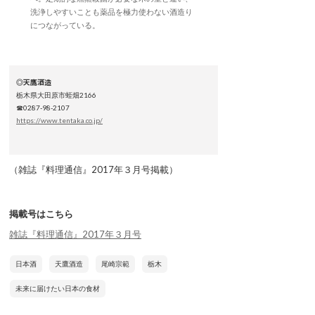
洗浄しやすいことも薬品を極力使わない酒造り
につながっている。
◎天鷹酒造
栃木県大田原市蛭畑2166
☎0287-98-2107
https://www.tentaka.co.jp/
（雑誌『料理通信』2017年３月号掲載）
掲載号はこちら
雑誌『料理通信』2017年３月号
日本酒
天鷹酒造
尾崎宗範
栃木
未来に届けたい日本の食材