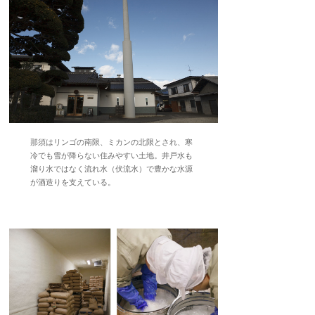
那須はリンゴの南限、ミカンの北限とされ、寒
冷でも雪が降らない住みやすい土地。井戸水も
溜り水ではなく流れ水（伏流水）で豊かな水源
が酒造りを支えている。