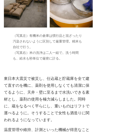
（写真左）有機米の倉庫は慣行品と混ざったり
汚染されないように区別して厳重管理。精米も
自社で行う。
（写真右）米の洗浄は二人一組で。洗う時間
も、給水も秒単位で厳密に計る。
東日本大震災で被災し、仕込蔵と貯蔵庫を全て建
て直すのを機に、薬剤を使用しなくても清潔に保
てるように、天井・壁に至るまで水洗いできる素
材とし、薬剤の使用を極力減らしました。同時
に、蔵をなるべく平らにし、重いものはリフトで
運べるように。そうすることで女性も酒造りに関
われるようになっています。
温度管理や維持、計測といった機械が得意なこと