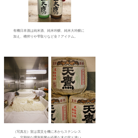
有機日本酒は純米酒、純米吟醸、純米大吟醸に
加え、槽搾りや雫取りなど全７アイテム。
（写真左）室は震災を機に木からステンレス
へ。定期的な燻蒸殺菌が必要な木の室と違い、