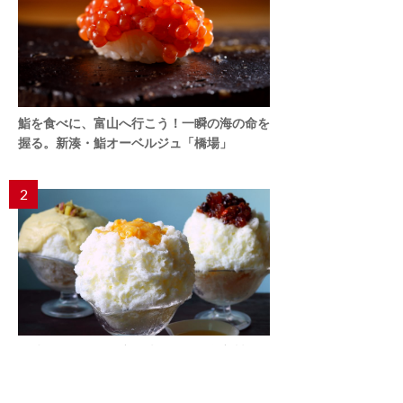
鮨を食べに、富山へ行こう！一瞬の海の命を
握る。新湊・鮨オーベルジュ「橋場」
2
５時間待ちの行列店の味を再現「自家製かき
氷シロップ」
【DIYレシピ】「ひみつ堂」森西浩二