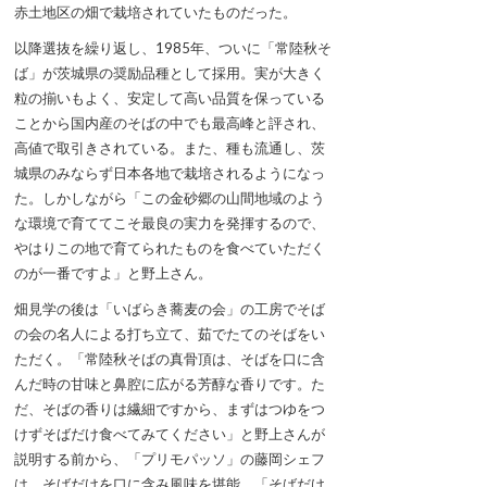
赤土地区の畑で栽培されていたものだった。
以降選抜を繰り返し、1985年、ついに「常陸秋そ
ば」が茨城県の奨励品種として採用。実が大きく
粒の揃いもよく、安定して高い品質を保っている
ことから国内産のそばの中でも最高峰と評され、
高値で取引きされている。また、種も流通し、茨
城県のみならず日本各地で栽培されるようになっ
た。しかしながら「この金砂郷の山間地域のよう
な環境で育ててこそ最良の実力を発揮するので、
やはりこの地で育てられたものを食べていただく
のが一番ですよ」と野上さん。
畑見学の後は「いばらき蕎麦の会」の工房でそば
の会の名人による打ち立て、茹でたてのそばをい
ただく。「常陸秋そばの真骨頂は、そばを口に含
んだ時の甘味と鼻腔に広がる芳醇な香りです。た
だ、そばの香りは繊細ですから、まずはつゆをつ
けずそばだけ食べてみてください」と野上さんが
説明する前から、「プリモパッソ」の藤岡シェフ
は、そばだけを口に含み風味を堪能。「そばだけ