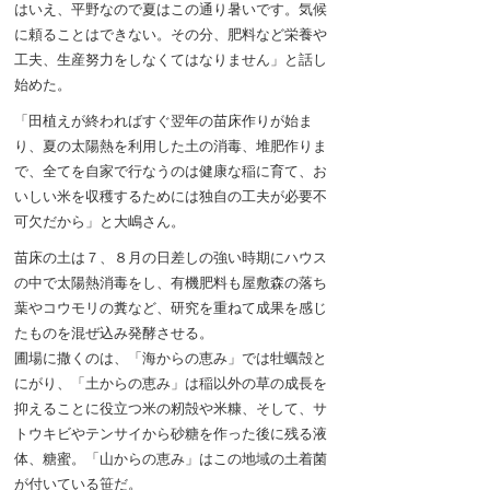
はいえ、平野なので夏はこの通り暑いです。気候
に頼ることはできない。その分、肥料など栄養や
工夫、生産努力をしなくてはなりません」と話し
始めた。
「田植えが終わればすぐ翌年の苗床作りが始ま
り、夏の太陽熱を利用した土の消毒、堆肥作りま
で、全てを自家で行なうのは健康な稲に育て、お
いしい米を収穫するためには独自の工夫が必要不
可欠だから」と大嶋さん。
苗床の土は７、８月の日差しの強い時期にハウス
の中で太陽熱消毒をし、有機肥料も屋敷森の落ち
葉やコウモリの糞など、研究を重ねて成果を感じ
たものを混ぜ込み発酵させる。
圃場に撒くのは、「海からの恵み」では牡蠣殻と
にがり、「土からの恵み」は稲以外の草の成長を
抑えることに役立つ米の籾殻や米糠、そして、サ
トウキビやテンサイから砂糖を作った後に残る液
体、糖蜜。「山からの恵み」はこの地域の土着菌
が付いている笹だ。