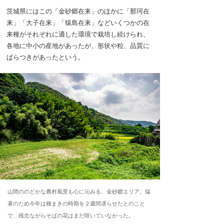
茨城県にはこの「金砂郷在来」のほかに「那珂在
来」「大子在来」「猿島在来」などいくつかの在
来種がそれぞれに適した環境で栽培し続けられ、
各地に中小の産地があったが、形状や粒、品質に
ばらつきがあったという。
山間ののどかな農村風景も心に沁みる、金砂郷エリア。猛
暑のため今年は種まきの時期を２週間遅らせたとのこと
で、残念ながらそばの花はまだ咲いていなかった。