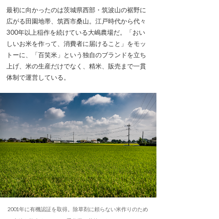
最初に向かったのは茨城県西部・筑波山の裾野に
広がる田園地帯、筑西市桑山。江戸時代から代々
300年以上稲作を続けている大嶋農場だ。「おい
しいお米を作って、消費者に届けること」をモッ
トーに、「百笑米」という独自のブランドを立ち
上げ、米の生産だけでなく、精米、販売まで一貫
体制で運営している。
2001年に有機認証を取得。除草剤に頼らない米作りのため