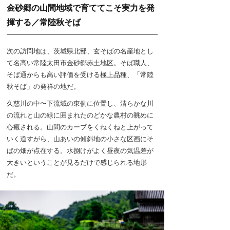
金砂郷の山間地域で育ててこそ実力を発
揮する／常陸秋そば
次の訪問地は、茨城県北部、玄そばの名産地とし
て名高い常陸太田市金砂郷赤土地区。そば職人、
そば通からも高い評価を受ける極上品種、「常陸
秋そば」の発祥の地だ。
久慈川の中〜下流域の東側に位置し、清らかな川
の流れと山の緑に囲まれたのどかな農村の眺めに
心癒される。山間のカーブをくねくねと上がって
いく道すがら、山あいの傾斜地の小さな区画にそ
ばの畑が点在する。水捌けがよく昼夜の気温差が
大きいということが見るだけで感じられる地形
だ。