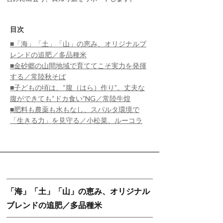
目次
■「海」「土」「山」の恵み、オリジナルブ
レンドの追肥／多品種米
■金砂郷の山間地域で育ててこそ実力を発揮
する／常陸秋そば
■子どもの頃は、“腹（はら）作り”。丈夫な
腹ができても“ドカ食い”NG／常陸牛煌
■肥料も農薬も水もなし、スパルタ環境で
「生きる力」を見守る／小松菜、ルーコラ
「海」「土」「山」の恵み、オリジナル
ブレンドの追肥／多品種米