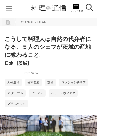
JOURNAL / JAPAN
こうして料理人は自然の代弁者に
なる。５人のシェフが茨城の産地
に教わること。
日本［茨城］
2025.10.06
大嶋農場
橋本畜産
茨城
ロッツォシチリア
ア ターブル
アンディ
ベッラ・ヴィスタ
プリモパッソ