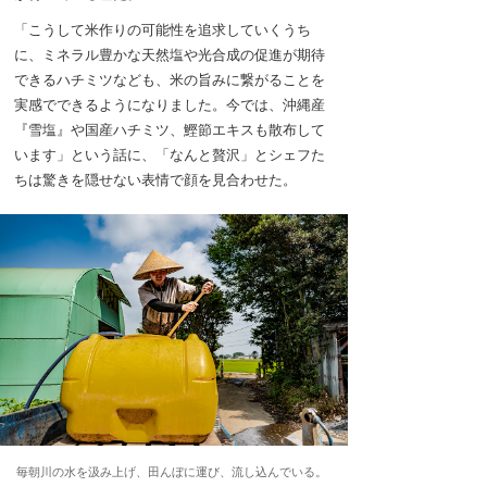
「こうして米作りの可能性を追求していくうち
に、ミネラル豊かな天然塩や光合成の促進が期待
できるハチミツなども、米の旨みに繋がることを
実感でできるようになりました。今では、沖縄産
『雪塩』や国産ハチミツ、鰹節エキスも散布して
います」という話に、「なんと贅沢」とシェフた
ちは驚きを隠せない表情で顔を見合わせた。
毎朝川の水を汲み上げ、田んぼに運び、流し込んでいる。