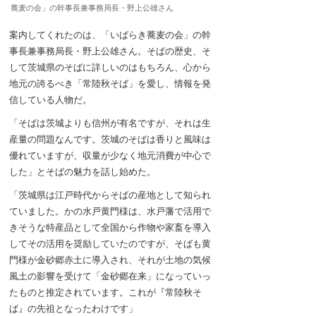
蕎麦の会」の幹事長兼事務局長・野上公雄さん
案内してくれたのは、「いばらき蕎麦の会」の幹
事長兼事務局長・野上公雄さん。そばの歴史、そ
して茨城県のそばに詳しいのはもちろん、心から
地元の誇るべき「常陸秋そば」を愛し、情報を発
信している人物だ。
「そばは茨城よりも信州が有名ですが、それは生
産量の問題なんです。茨城のそばは香りと風味は
優れていますが、収量が少なく地元消費が中心で
した」とそばの魅力を話し始めた。
「茨城県は江戸時代からそばの産地として知られ
ていました。かの水戸黄門様は、水戸藩で活用で
きそうな特産品として全国から作物や家畜を導入
してその活用を奨励していたのですが、そばも黄
門様が金砂郷赤土に導入され、それが土地の気候
風土の影響を受けて「金砂郷在来」になっていっ
たものと推定されています。これが『常陸秋そ
ば』の先祖となったわけです」