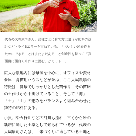
代表の大嶋康司さん。品種ごとに育て方は違うが肥料の設
計などトライ&エラーを重ねている。「おいしい米を作る
ためにできることはまだまだある」と創造性を持って「真
面目に面白く米作りに挑む」がモットー。
広大な敷地内には母屋を中心に、オフィスや資材
倉庫、育苗用ハウスなどが並ぶ。ここ大嶋農場の
特徴は、健康でしっかりとした苗作り、その苗床
の土作りから手掛けていること、そして「海」
「土」「山」の恵みをバランスよく組み合わせた
独特の肥料にある。
小貝川や五行川などの河川も流れ、古くから米の
栽培に適した土壌として知られているが、代表の
大嶋康司さんは、「米づくりに適している土地と