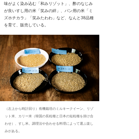
味がよく染み込む「和みリゾット」、酢のなじみ
が良いすし用の米「笑みの絆」、パン用の米「ミ
ズホチカラ」「笑みたわわ」など、なんと38品種
を育て、販売している。
（左上から時計回り）有機栽培のミルキークイーン、リゾ
ット米、カリー米（韓国の長粒種と日本の短粒種を掛け合
わせ）、すし米。調理法や合わせる料理によって選ぶ楽し
みがある。