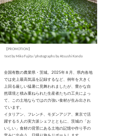
【PROMOTION】
text by Miko Fujita / photographs by Atsushi Kondo
全国有数の農業県・茨城。2025年８月、県内各地
では史上最高気温を記録するなど、例年を大きく
上回る厳しい猛暑に見舞われましたが、豊かな自
然環境と積み重ねられた生産者たちの工夫によっ
て、この土地ならではの力強い食材が生み出され
ています。
イタリアン、フレンチ、モダンアジア、東京で活
躍する５人の実力派シェフとともに、茨城の「お
いしい」食材の背景にある土地の記憶や作り手の
営みに出会う、日帰り旅をリポートします。