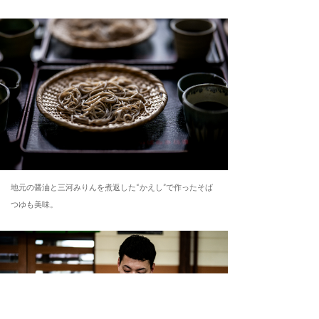
地元の醤油と三河みりんを煮返した“かえし”で作ったそば
つゆも美味。