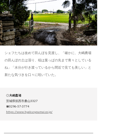
シェフたちは改めて田んぼを見渡し、「確かに、大嶋農場
の田んぼの土は湿り、稲は葉っぱの先まで青々としている
ね」「水分が行き渡っているから間近で見ても美しい」と
新たな気づきを口々に呟いていた。
◎
大嶋農場
茨城県筑西市桑山3327
☎0296-57-3774
https://www.hyakusyoumai.co.jp/