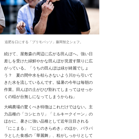
追肥を口にする「プリモパッソ」藤岡智之シェフ。
続けて、屋敷森の周辺に広がる田んぼへ。強い日
差しを受けた緑鮮やかな田んぼが見渡す限りに広
がっている。「うちの田んぼは緑が綺麗でしょ
う？ 夏の間中水を枯らさないよう川から引いて
きた水を流しているんです。猛暑の今年は毎朝の
作業。田んぼの土がひび割れてしまってはせっか
くの稲が台無しになってしまうからね」
大嶋農場の驚くべき特徴はこれだけではない。主
力品種の「コシヒカリ」「ミルキークイーン」の
ほかに、暑さに強い品種として近年注目される
「にこまる」「にじのきらめき」のほか、パラパ
ラとした食感の「華麗舞」、粒がしっかりとして