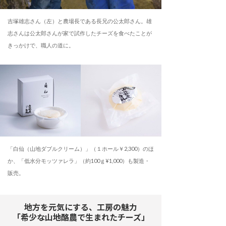
吉塚雄志さん（左）と農場長である長兄の公太郎さん。雄
志さんは公太郎さんが家で試作したチーズを食べたことが
きっかけで、職人の道に。
「白仙（山地ダブルクリーム）」（１ホール￥2,300）のほ
か、「低水分モッツァレラ」（約100ｇ¥1,000）も製造・
販売。
地方を元気にする、工房の魅力
「希少な山地酪農で生まれたチーズ」