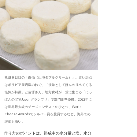
熟成９日目の「白仙（山地ダブルクリーム）」。赤い斑点
はボリビア産岩塩の粒で、「後味としてほんのり出てくる
塩気が特徴」と吉塚さん。地方食材が一堂に集まる「にっ
ぽんの宝物Japanグランプリ」で部門別準優勝。2022年に
は世界最大級のチーズコンテストのひとつ、World
Cheese Awardsでシルバー賞を受賞するなど、海外での
評価も高い。
作り方のポイントは、熟成中の水分量と塩。水分