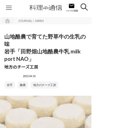
JOURNAL / JAPAN
山地酪農で育てた野草牛の生乳の
味
岩手「田野畑山地酪農牛乳 milk
port NAO」
地方のチーズ工房
2025.04.10
岩手
酪農
地方のチーズ工房