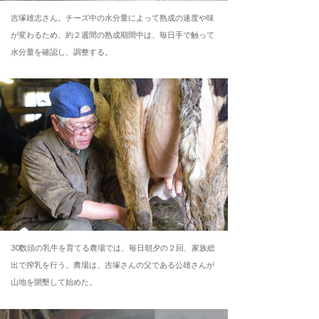
吉塚雄志さん。チーズ中の水分量によって熟成の速度や味
が変わるため、約２週間の熟成期間中は、毎日手で触って
水分量を確認し、調整する。
30数頭の乳牛を育てる農場では、毎日朝夕の２回、家族総
出で搾乳を行う。農場は、吉塚さんの父である公雄さんが
山地を開墾して始めた。