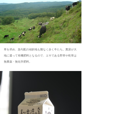
草を求め、急勾配の傾斜地も難なく歩く牛たち。糞尿が大
地に還って有機肥料となるので、エサである野草や乾草は
無農薬・無化学肥料。