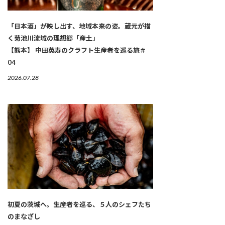
「日本酒」が映し出す、地域本来の姿。蔵元が描
く菊池川流域の理想郷「産土」
【熊本】 中田英寿のクラフト生産者を巡る旅＃
04
2026.07.28
初夏の茨城へ。生産者を巡る、５人のシェフたち
のまなざし