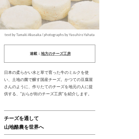
text by Tamaki Akasaka / photographs by Yasuhiro Yahata
連載：
地方のチーズ工房
日本の柔らかい水と草で育った牛のミルクを使
い、土地の菌で醸す国産チーズ。かつての豆腐屋
さんのように、作りたてのチーズを地元の人に提
供する、“おらが街のチーズ工房”を紹介します。
チーズを通して
山地酪農を世界へ