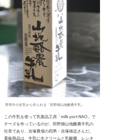
野草牛の生乳から作られる「田野畑山地酪農牛乳」
この牛乳を使って乳製品工房「milk port NAO」で
チーズを作っているのが、田野畑山地酪農牛乳の
社長であり、吉塚農場の四男・吉塚雄志さんだ。
看板商品は、牛乳に生クリームと乳酸菌、レンネ