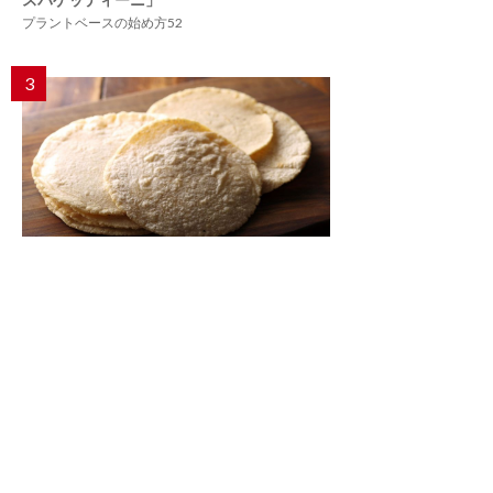
プラントベースの始め方52
3
グルテン・フリーな粉もの。トウモロコシ粉
100％の「トルティーヤ」
【DIYレシピ】「北出食堂」北出茂雄さん
4