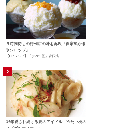
５時間待ちの行列店の味を再現「自家製かき
氷シロップ」
【DIYレシピ】「ひみつ堂」森西浩二
2
35年愛され続ける夏のアイドル「冷たい桃の
スパゲッティーニ」