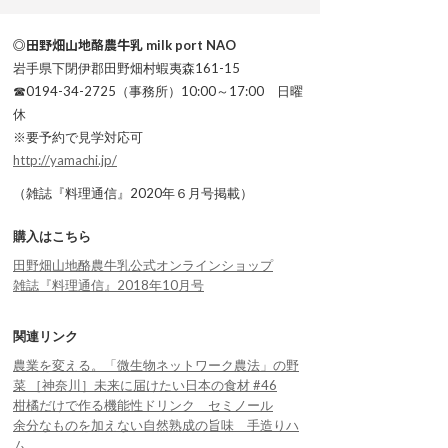
◎田野畑山地酪農牛乳 milk port NAO
岩手県下閉伊郡田野畑村蝦夷森161-15
☎0194-34-2725（事務所）10:00～17:00 日曜
休
※要予約で見学対応可
http://yamachi.jp/
（雑誌『料理通信』2020年６月号掲載）
購入はこちら
田野畑山地酪農牛乳公式オンラインショップ
雑誌『料理通信』2018年10月号
関連リンク
農業を変える。「微生物ネットワーク農法」の野
菜 ［神奈川］未来に届けたい日本の食材 #46
柑橘だけで作る機能性ドリンク セミノール
余分なものを加えない自然熟成の旨味 手造りハ
ム