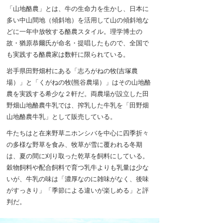
「山地酪農」とは、牛の生命力を生かし、日本に
多い中山間地（傾斜地）を活用して山の傾斜地な
どに一年中放牧する酪農スタイル。理学博士の
故・猶原恭爾氏が命名・提唱したもので、全国で
も実践する酪農家は数軒に限られている。
岩手県田野畑村にある「志ろがねの牧(吉塚農
場）」と「くがねの牧(熊谷農場）」はその山地酪
農を実践する希少な２軒だ。両農場が設立した田
野畑山地酪農牛乳では、搾乳した牛乳を「田野畑
山地酪農牛乳」として販売している。
牛たちはと在来野草ニホンシバを中心に四季折々
の多様な野草を食み、牧草が雪に覆われる冬期
は、夏の間に刈り取った乾草を飼料にしている。
穀物飼料や配合飼料で育つ乳牛よりも乳量は少な
いが、牛乳の味は「濃厚なのに雑味がなく、後味
がすっきり」「季節による違いが楽しめる」と評
判だ。