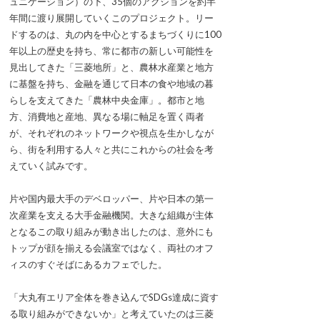
ュニケーション）の下、35個のアクションを約半
年間に渡り展開していくこのプロジェクト。リー
ドするのは、丸の内を中心とするまちづくりに100
年以上の歴史を持ち、常に都市の新しい可能性を
見出してきた「三菱地所」と、農林水産業と地方
に基盤を持ち、金融を通じて日本の食や地域の暮
らしを支えてきた「農林中央金庫」。都市と地
方、消費地と産地、異なる場に軸足を置く両者
が、それぞれのネットワークや視点を生かしなが
ら、街を利用する人々と共にこれからの社会を考
えていく試みです。
片や国内最大手のデベロッパー、片や日本の第一
次産業を支える大手金融機関。大きな組織が主体
となるこの取り組みが動き出したのは、意外にも
トップが顔を揃える会議室ではなく、両社のオフ
ィスのすぐそばにあるカフェでした。
「大丸有エリア全体を巻き込んでSDGs達成に資す
る取り組みができないか」と考えていたのは三菱