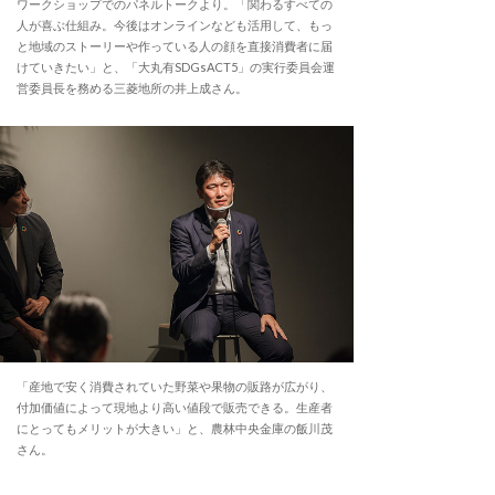
ワークショップでのパネルトークより。「関わるすべての
人が喜ぶ仕組み。今後はオンラインなども活用して、もっ
と地域のストーリーや作っている人の顔を直接消費者に届
けていきたい」と、「大丸有SDGsACT5」の実行委員会運
営委員長を務める三菱地所の井上成さん。
「産地で安く消費されていた野菜や果物の販路が広がり、
付加価値によって現地より高い値段で販売できる。生産者
にとってもメリットが大きい」と、農林中央金庫の飯川茂
さん。