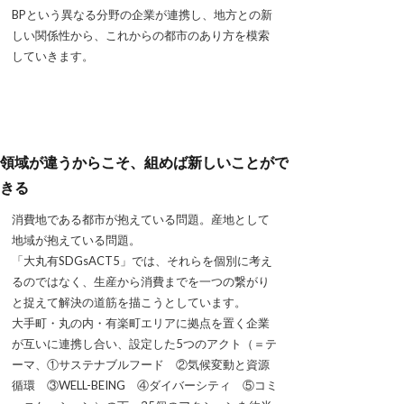
BPという異なる分野の企業が連携し、地方との新
しい関係性から、これからの都市のあり方を模索
していきます。
領域が違うからこそ、組めば新しいことがで
きる
消費地である都市が抱えている問題。産地として
地域が抱えている問題。
「大丸有SDGsACT5」では、それらを個別に考え
るのではなく、生産から消費までを一つの繋がり
と捉えて解決の道筋を描こうとしています。
大手町・丸の内・有楽町エリアに拠点を置く企業
が互いに連携し合い、設定した5つのアクト（＝テ
ーマ、①サステナブルフード ②気候変動と資源
循環 ③WELL-BEING ④ダイバーシティ ⑤コミ