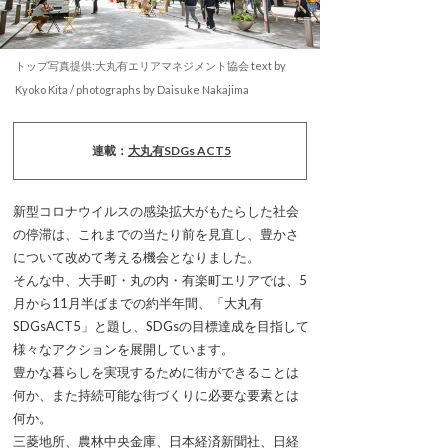
トップ写真提供:大丸有エリアマネジメント協会 text by
Kyoko Kita / photographs by Daisuke Nakajima
連載：
大丸有SDGs ACT5
新型コロナウイルスの感染拡大がもたらした社会
の停滞は、これまでの当たり前を見直し、豊かさ
について改めて考える機会となりました。
そんな中、大手町・丸の内・有楽町エリアでは、5
月から11月半ばまでの約半年間、「大丸有
SDGsACT5」と題し、SDGsの目標達成を目指して
様々なアクションを展開しています。
豊かな暮らしを実現するために街ができることは
何か、また持続可能な街づくりに必要な要素とは
何か。
三菱地所、農林中央金庫、日本経済新聞社、日経