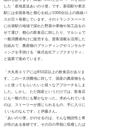
した「産地直送あいのり便」です。新宿駅や東京
駅には全国各地と都心を結ぶ1000台以上の路線バ
スが日々発着しています。そのトランクスペース
に出発駅の地域で採れた野菜や果物や加工品をの
せて運び、都心の飲食店に卸したり、マルシェで
一般消費者向けに販売する。貨客混載を活用した
仕組みで、農産物のブランディングやコンサルテ
ィングを手掛ける「株式会社アップクオリティ」
と協業で進めています。
「大丸有エリアには850店以上の飲食店がありま
す。この一大消費地に対して、国産の農産物をも
っと使ってもらいたいと様々なアプローチをしま
した。しかし、ただ国産というだけでは、飲食店
にも一般の方にも響かなかった。求められている
のは、ストーリーが感じられるもの、手に入りに
くいものなんです」と伊藤さん。
「あいのり便」がのせるのは、そんな物語性と希
少性のある食材です。その日の早朝に収穫したば