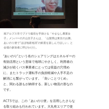
南アルプス市でブドウ栽培を手掛ける「やまなし農業女
子」メンバーの片山京子さんは、「山梨県は東京のお隣。
あいのり便で“ほぼ地産地消”の鮮度を楽しんでほしい」と
会場の参加者に呼びかけた。
“あいのり”という名のシェアリングはエネルギーの
有効活用という意味で地球にやさしく、利用者の
減少が続くバス事業者にとっては収益の穴埋め
に、またトラック運転手の負担軽減や人手不足の
解消にも繋がっています。「良いことづくめ」
と、関わる誰もが納得する、新しい物流の形なの
です。
ACT5では、この「あいのり便」を活用したさらな
る取り組みも行われています。大丸有エリアで使