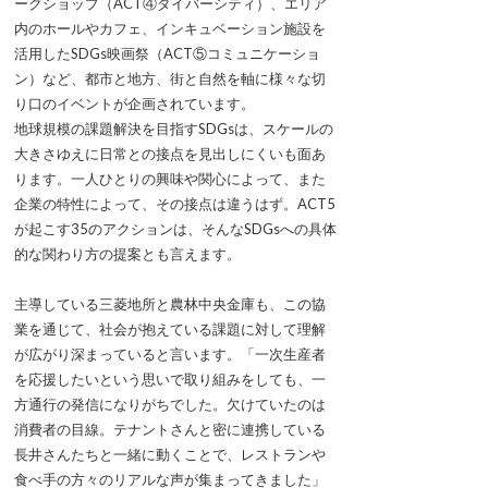
ークショップ（ACT④ダイバーシティ）、エリア
内のホールやカフェ、インキュベーション施設を
活用したSDGs映画祭（ACT⑤コミュニケーショ
ン）など、都市と地方、街と自然を軸に様々な切
り口のイベントが企画されています。
地球規模の課題解決を目指すSDGsは、スケールの
大きさゆえに日常との接点を見出しにくいも面あ
ります。一人ひとりの興味や関心によって、また
企業の特性によって、その接点は違うはず。ACT5
が起こす35のアクションは、そんなSDGsへの具体
的な関わり方の提案とも言えます。
主導している三菱地所と農林中央金庫も、この協
業を通じて、社会が抱えている課題に対して理解
が広がり深まっていると言います。「一次生産者
を応援したいという思いで取り組みをしても、一
方通行の発信になりがちでした。欠けていたのは
消費者の目線。テナントさんと密に連携している
長井さんたちと一緒に動くことで、レストランや
食べ手の方々のリアルな声が集まってきました」