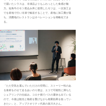
で届いたシラスは、冷凍品よりもふわっとした食感が魅
力。短角牛のモツ煮込み丼に使用したモツは、一次加工ま
でを産地で行い冷凍で輸送することで、産地に加工費が落
ち、消費地のレストランはオペレーションを簡略化でき
る。
「ただ空気を運んでいただけの空間に、ストーリー性のあ
る食材をのせて走るあいのり便は、エコで可能性に満ちた
シェアリングの仕組み。コロナ禍でバスの運休も出ている
ので、今後は観光と物産を繋げながら相乗効果を狙ってい
きたい」と、アップクオリティ代表の泉川大さん。