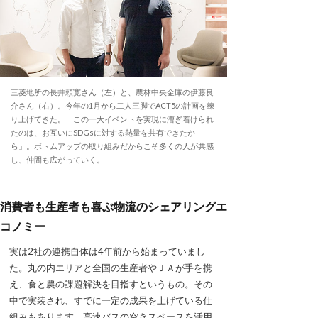
三菱地所の長井頼寛さん（左）と、農林中央金庫の伊藤良
介さん（右）。今年の1月から二人三脚でACT5の計画を練
り上げてきた。「この一大イベントを実現に漕ぎ着けられ
たのは、お互いにSDGsに対する熱量を共有できたか
ら」。ボトムアップの取り組みだからこそ多くの人が共感
し、仲間も広がっていく。
消費者も生産者も喜ぶ物流のシェアリングエ
コノミー
実は2社の連携自体は4年前から始まっていまし
た。丸の内エリアと全国の生産者やＪＡが手を携
え、食と農の課題解決を目指すというもの。その
中で実装され、すでに一定の成果を上げている仕
組みもあります。高速バスの空きスペースを活用