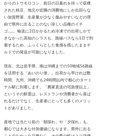
かりのトウモロコシ、前日の日暮れを待って収穫
された枝豆、地元や近隣の消費地にしか出回らな
い加賀野菜、生産量が少なく傷みやすいなどの理
由で県外に出ることのない珍しい品種のイチ
ゴ……。輸送に2日かかるため冷凍での出荷しかで
きなかった高知のシラスも、路線バスなら1日で到
着するため、ふっくらとした食感を残したままチ
ルドでの発送が可能になりました。
現在、北は岩手県、南は沖縄までの50地域56路線
を活用する「あいのり便」。出荷から早ければ数
時間、九州、沖縄でも24時間以内で都心のターミ
ナル駅に到着します。「農家直送の宅急便以上」
というその鮮度は、レストランや消費者から喜ば
れるだけでなく、生産者にとっても多くのメリッ
トがありました。
産地では当たり前の「朝採れ」や「夕採れ」も、
都心では大きな付加価値になります。県外に出る
ことのなかった品種なら、その希少性はより評価