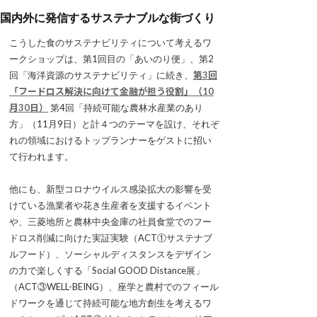
国内外に発信するサステナブルな街づくり
こうした食のサステナビリティについて考えるワ
ークショップは、第1回目の「あいのり便」、第2
回「海洋資源のサステナビリティ」に続き、
第3回
「フードロス解決に向けて金融が担う役割」（10
月30日）
第4回「持続可能な農林水産業のあり
方」（11月9日）と計４つのテーマを設け、それぞ
れの領域におけるトップランナーをゲストに招い
て行われます。
他にも、新型コロナウイルス感染拡大の影響を受
けている漁業者や花き生産者を支援するイベント
や、三菱地所と農林中央金庫の社員食堂でのフー
ドロス削減に向けた実証実験（ACT①サステナブ
ルフード）、ソーシャルディスタンスをデザイン
の力で楽しくする「Social GOOD Distance展」
（ACT③WELL-BEING）、座学と農村でのフィール
ドワークを通じて持続可能な地方創生を考えるワ