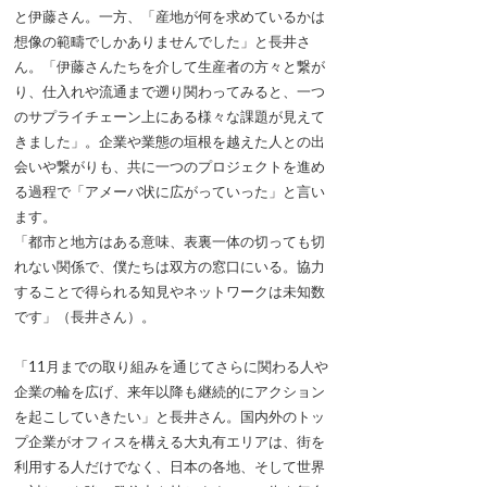
と伊藤さん。一方、「産地が何を求めているかは
想像の範疇でしかありませんでした」と長井さ
ん。「伊藤さんたちを介して生産者の方々と繋が
り、仕入れや流通まで遡り関わってみると、一つ
のサプライチェーン上にある様々な課題が見えて
きました」。企業や業態の垣根を越えた人との出
会いや繋がりも、共に一つのプロジェクトを進め
る過程で「アメーバ状に広がっていった」と言い
ます。
「都市と地方はある意味、表裏一体の切っても切
れない関係で、僕たちは双方の窓口にいる。協力
することで得られる知見やネットワークは未知数
です」（長井さん）。
「11月までの取り組みを通じてさらに関わる人や
企業の輪を広げ、来年以降も継続的にアクション
を起こしていきたい」と長井さん。国内外のトッ
プ企業がオフィスを構える大丸有エリアは、街を
利用する人だけでなく、日本の各地、そして世界