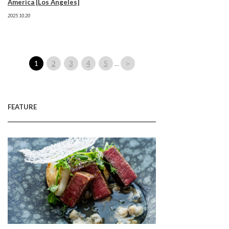
America [Los Angeles]
2025.10.20
1
2
3
4
5
＞
…
FEATURE