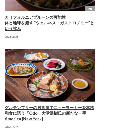
PR
カリフォルニアプルーンの可能性
体と地球を癒す “ウェルネス・ガストロノミー”と
いう試み
2026.06.25
グルテンフリーの居酒屋でニューヨーカーを本格
和食に誘う「Odo」大堂浩樹氏の新たな一手
America [New York]
2026.05.25