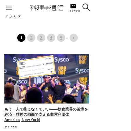
アメリカ
1
2
3
4
5
＞
…
もう一人で抱えなくていい――飲食業界の苦境を
経済・精神の両面で支える非営利団体
America [New York]
2026.07.21