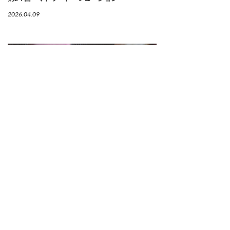
2026.04.09
【連載】「韓国の発酵技×日本の旬」が光るガス
トロノミックなキムチ
第３回 京都「INA KIMUCHI（イナ キム
チ）」
2026.04.06