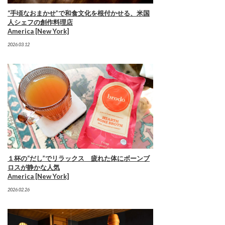
“手頃なおまかせ”で和食文化を根付かせる、米国
人シェフの創作料理店
America [New York]
2026.03.12
１杯の“だし”でリラックス 疲れた体にボーンブ
ロスが静かな人気
America [New York]
2026.02.26