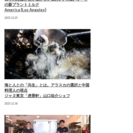
の新プラントミルク
America [Los Angeles]
2025.12.25
PR
海と人との「共生」とは。アラスカの選択と中国
料理人の視点
ジャヌ東京「虎景軒」山口祐介シェフ
2025.12.18