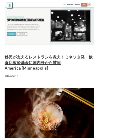
移民が支えるレストランを救え！ミネソタ発・飲
食店救済基金に国内外から賛同
America [Minneapolis]
2026.04.16